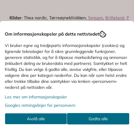
Kilder
: Thea nordic, Tørreøyneklinikken,
Synsam
,
Brilleland
,
Pro
Publisert september 2024.
Om informasjonskapsler på dette nettstedet
Vi bruker egne og tredjeparts informasjonskapsler (cookies) og
lignende teknologier for å sikre grunnleggende funksjoner,
generere statistikk, og for å tilpasse markedsføring og annonser
(inkludert deling av brukerdata med partnere). Samtykket er helt
frivillig. Du kan velge å godta alle, avvise valgfrie, eller tilpasse
valgene dine per kategori nedenfor. Du kan når som helst endre
eller trekke tilbake dine samtykker via lenken «personvern»
Apotek For Deg
nederst på nettsiden vår.
Vi er et fullverdig nettapotek som er Trygg E-
Les mer om informasjonskapsler
handel sertifisert, og registrert og godkjent hos
Direktoratet for medisinske produkter. Vi har
Googles retningslinjer for personvern
rask levering og leverer et stort utvalg av
apotekvarer og legemidler i hele Norge.
Avslå alle
Godta alle
© 2026 Apotek For Deg