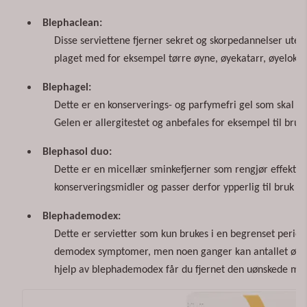
Blephaclean:
Disse serviettene fjerner sekret og skorpedannelser ute
plaget med for eksempel tørre øyne, øyekatarr, øyelokk
Blephagel:
Dette er en konserverings- og parfymefri gel som skal fj
Gelen er allergitestet og anbefales for eksempel til bru
Blephasol duo:
Dette er en micellær sminkefjerner som rengjør effektivt
konserveringsmidler og passer derfor ypperlig til bruk i ø
Blephademodex:
Dette er servietter som kun brukes i en begrenset peri
demodex symptomer, men noen ganger kan antallet øke og 
hjelp av blephademodex får du fjernet den uønskede mi