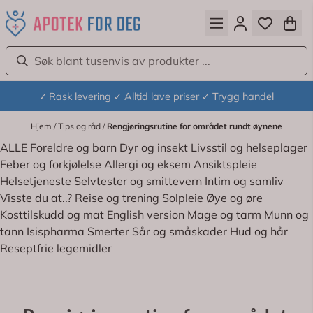
Hopp til innhold
Rask levering
Alltid lave priser
Trygg handel
✓
✓
✓
Hjem
/
Tips og råd
/
Rengjøringsrutine for området rundt øynene
ALLE
Foreldre og barn
Dyr og insekt
Livsstil og helseplager
Feber og forkjølelse
Allergi og eksem
Ansiktspleie
Helsetjeneste
Selvtester og smittevern
Intim og samliv
Visste du at..?
Reise og trening
Solpleie
Øye og øre
Kosttilskudd og mat
English version
Mage og tarm
Munn og
tann
Isispharma
Smerter
Sår og småskader
Hud og hår
Reseptfrie legemidler