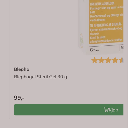
Karakter:
(
Blepha
Blephagel Steril Gel 30 g
99,-
Kjøp