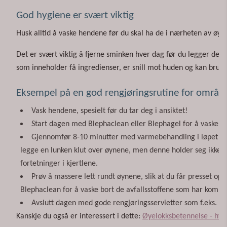
God hygiene er svært viktig
Husk alltid å vaske hendene før du skal ha de i nærheten av øynen
Det er svært viktig å fjerne sminken hver dag før du legger deg
som inneholder få ingredienser, er snill mot huden og kan bruke
Eksempel på en god rengjøringsrutine for områd
Vask hendene, spesielt før du tar deg i ansiktet!
Start dagen med Blephaclean eller Blephagel for å vaske bo
Gjennomfør 8-10 minutter med varmebehandling i løpet av d
legge en lunken klut over øynene, men denne holder seg ikke lik
fortetninger i kjertlene.
Prøv å massere lett rundt øynene, slik at du får presset op
Blephaclean for å vaske bort de avfallsstoffene som har komme
Avslutt dagen med gode rengjøringsservietter som f.eks. Bl
Kanskje du også er interessert i dette:
Øyelokksbetennelse - hvor