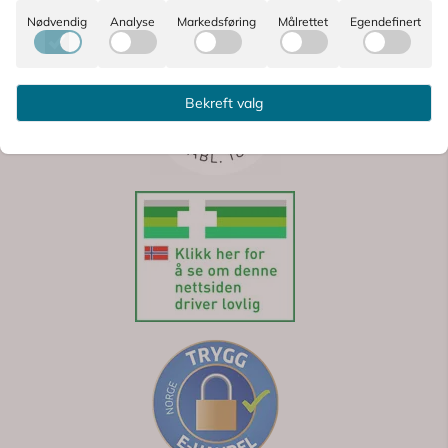
Nødvendig
Analyse
Markedsføring
Målrettet
Egendefinert
Bekreft valg