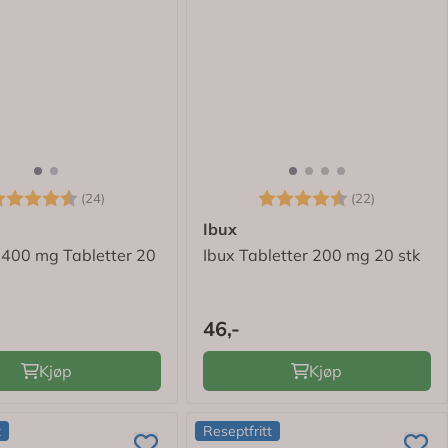
arakter:
4.8 av 5 mulige
Karakter:
4.5 av 5 
(24)
(22)
n
Ibux
 400 mg Tabletter 20
Ibux Tabletter 200 mg 20 stk
46,-
Kjøp
Kjøp
t
Reseptfritt