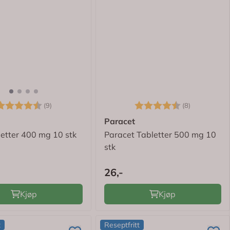
arakter:
4.8 av 5 mulige
Karakter:
4.8 av 5 m
(9)
(8)
Paracet
letter 400 mg 10 stk
Paracet Tabletter 500 mg 10
stk
26,-
Kjøp
Kjøp
t
Reseptfritt