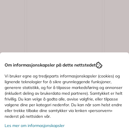
4.7 av 5 mulige
Karakter:
4.8 av 5 mulige
K
4)
(5)
Om informasjonskapsler på dette nettstedet
Paracet
Paracet
rasjerte
Paracet Stikkpiller 250 mg 10
Paracet 
Vi bruker egne og tredjeparts informasjonskapsler (cookies) og
stk
ml
lignende teknologier for å sikre grunnleggende funksjoner,
generere statistikk, og for å tilpasse markedsføring og annonser
(inkludert deling av brukerdata med partnere). Samtykket er helt
49,-
47,-
frivillig. Du kan velge å godta alle, avvise valgfrie, eller tilpasse
valgene dine per kategori nedenfor. Du kan når som helst endre
Kjøp
eller trekke tilbake dine samtykker via lenken «personvern»
nederst på nettsiden vår.
Reseptfritt
Reseptfrit
Les mer om informasjonskapsler