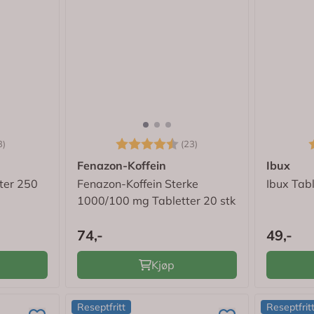
3.7 av 5 mulige
Karakter:
4.7 av 5 mulige
K
3)
(23)
Fenazon-Koffein
Ibux
ter 250
Fenazon-Koffein Sterke
Ibux Tab
1000/100 mg Tabletter 20 stk
74,-
49,-
Kjøp
Reseptfritt
Reseptfrit