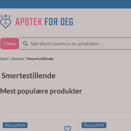
Hopp til innhold
Meny
Hjem
/
Smerter
/
Smertestillende
Smertestillende
Mest populære produkter
Reseptfritt
Reseptfritt