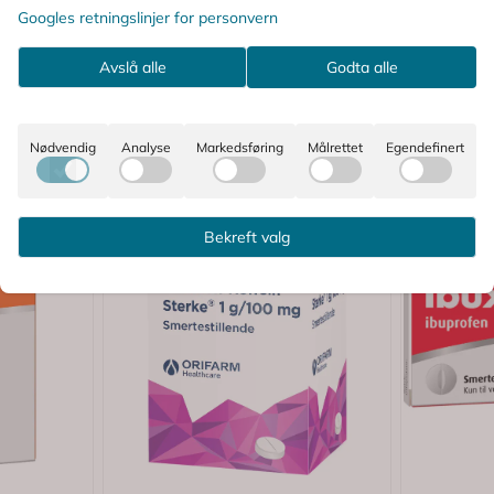
Googles retningslinjer for personvern
Avslå alle
Godta alle
Nødvendig
Analyse
Markedsføring
Målrettet
Egendefinert
Bekreft valg