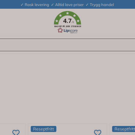
✓ Rask levering ✓ Alltid lave priser ✓ Trygg handel
4.7
/5
BASERT PÅ 2689 STEMMER
Reseptfritt
Reseptfrit