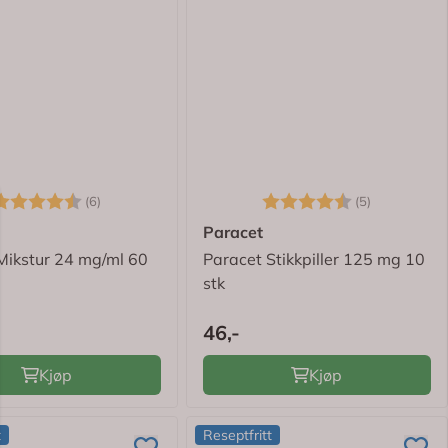
arakter:
4.7 av 5 mulige
Karakter:
4.2 av 5 m
(6)
(5)
Paracet
Mikstur 24 mg/ml 60
Paracet Stikkpiller 125 mg 10
stk
46,-
Kjøp
Kjøp
t
Reseptfritt