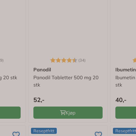
4.6 av 5 mulige
Karakter:
4.8 av 5 mulige
K
9)
(34)
Panodil
Ibumeti
g 20 stk
Panodil Tabletter 500 mg 20
Ibumetin
stk
stk
52,-
40,-
Kjøp
Reseptfritt
Reseptfrit