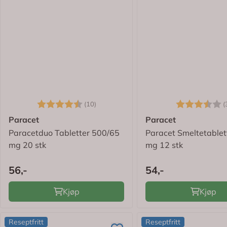
Karakter:
4.9 av 5 mulige
Karakter:
(10)
(
Paracet
Paracet
Paracetduo Tabletter 500/65
Paracet Smeltetablet
mg 20 stk
mg 12 stk
56,-
54,-
Kjøp
Kjøp
Reseptfritt
Reseptfritt