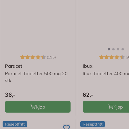
Karakter:
4.5 av 5 mulige
Karakter:
(195)
(9
Paracet
Ibux
Paracet Tabletter 500 mg 20
Ibux Tabletter 400 m
stk
36,-
62,-
Kjøp
Kjøp
Reseptfritt
Reseptfritt