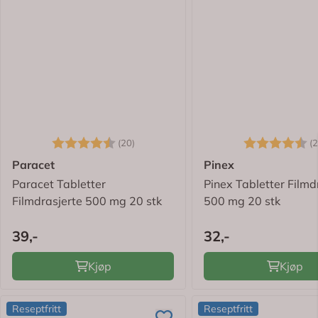
Karakter:
4.7 av 5 mulige
Karakter:
(20)
(2
Paracet
Pinex
Paracet Tabletter
Pinex Tabletter Filmd
Filmdrasjerte 500 mg 20 stk
500 mg 20 stk
39,-
32,-
Kjøp
Kjøp
Reseptfritt
Reseptfritt