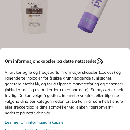
Om informasjonskapsler på dette nettstedet
Vi bruker egne og tredjeparts informasjonskapsler (cookies) og
lignende teknologier for å sikre grunnleggende funksjoner,
generere statistikk, og for å tilpasse markedsføring og annonser
(inkludert deling av brukerdata med partnere). Samtykket er helt
frivillig. Du kan velge å godta alle, avvise valgfrie, eller tilpasse
valgene dine per kategori nedenfor. Du kan når som helst endre
Karakter:
5.0 av 5 mulige
Karakter:
2.0 av 5
(1)
(1)
eller trekke tilbake dine samtykker via lenken «personvern»
nederst på nettsiden vår.
Ogx
Wild
Les mer om informasjonskapsler
Ogx Coconut Milk
Wild Deo Mini Coconut