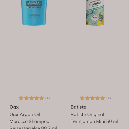
Karakter:
5.0 av 5 mulige
Karakter:
5.0 av 5
(1)
(1)
Ogx
Batiste
Ogx Argan Oil
Batiste Original
Morocco Shampoo
Tørrsjampo Mini 50 ml
Reisestørrelse 88,7 ml