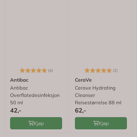
Karakter:
5.0 av 5 mulige
Karakter:
5.0 av 5
(4)
(2)
Antibac
CeraVe
Antibac
Cerave Hydrating
Overflatedesinfeksjon
Cleanser
50 ml
Reisestørrelse 88 ml
42,-
62,-
Kjøp
Kjøp