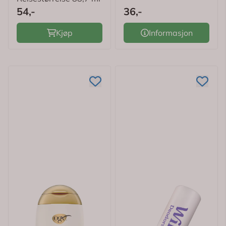
54,-
36,-
Kjøp
Informasjon