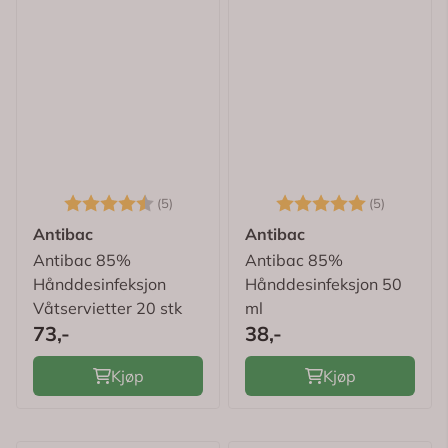
Karakter:
4.6 av 5 mulige
Karakter:
5.0 av 5
(5)
(5)
Antibac
Antibac
Antibac 85%
Antibac 85%
Hånddesinfeksjon
Hånddesinfeksjon 50
Våtservietter 20 stk
ml
73,-
38,-
Kjøp
Kjøp