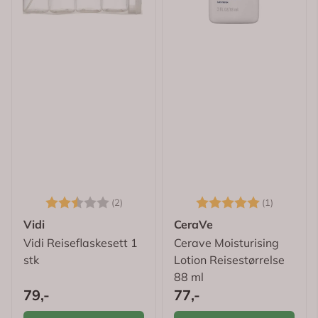
Karakter:
2.5 av 5 mulige
Karakter:
5.0 av 5
(2)
(1)
Vidi
CeraVe
Vidi Reiseflaskesett 1
Cerave Moisturising
stk
Lotion Reisestørrelse
88 ml
79,-
77,-