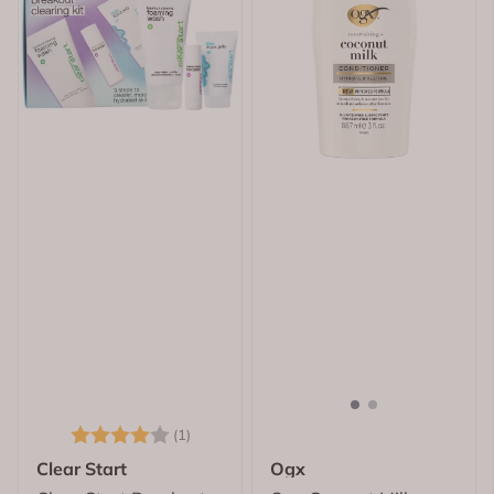
Karakter:
4.0 av 5 mulige
(1)
Clear Start
Ogx