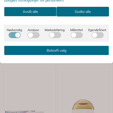
Shampoo
& Vanilla
Googles retningslinjer for personvern
Reisestørrelse 88,7 ml
Reisestørrelse 16 g
Avslå alle
Godta alle
48,-
77,-
Kjøp
Kjøp
Nødvendig
Analyse
Markedsføring
Målrettet
Egendefinert
Bekreft valg