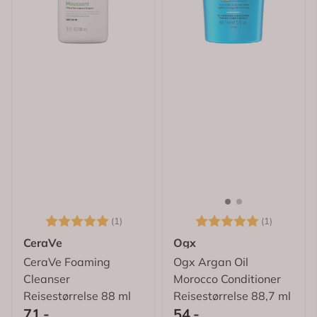
Karakter:
5.0 av 5 mulige
Karakter:
5.0 av 5
(1)
(1)
CeraVe
Ogx
CeraVe Foaming
Ogx Argan Oil
Cleanser
Morocco Conditioner
Reisestørrelse 88 ml
Reisestørrelse 88,7 ml
71,-
54,-