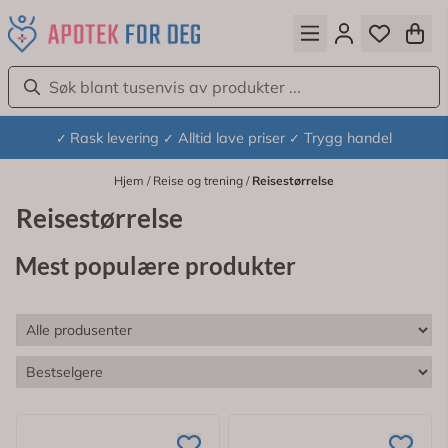
Hopp til innhold
Rask levering
Alltid lave priser
Trygg handel
✓
✓
✓
Hjem
/
Reise og trening
/
Reisestørrelse
Reisestørrelse
Mest populære produkter