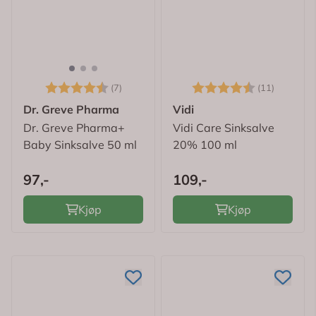
Karakter:
4.4 av 5 mulige
Karakter:
4.5 av 
(7)
(11)
Dr. Greve Pharma
Vidi
Dr. Greve Pharma+
Vidi Care Sinksalve
Baby Sinksalve 50 ml
20% 100 ml
97,-
109,-
Kjøp
Kjøp