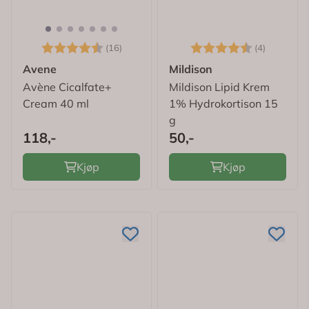
Karakter:
4.6 av 5 mulige
Karakter:
4.3 av 5
(16)
(4)
Avene
Mildison
Avène Cicalfate+
Mildison Lipid Krem
Cream 40 ml
1% Hydrokortison 15
g
118,-
50,-
Kjøp
Kjøp