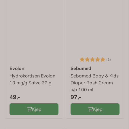
Karakter:
5.0 av 5
(1)
Evolan
Sebamed
Hydrokortison Evolan
Sebamed Baby & Kids
10 mg/g Salve 20 g
Diaper Rash Cream
u/p 100 ml
49,-
97,-
Kjøp
Kjøp