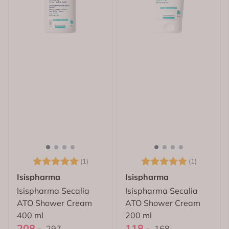
Karakter:
5.0 av 5 mulige
Karakter:
5.0 av 5
(1)
(1)
Isispharma
Isispharma
Isispharma Secalia
Isispharma Secalia
ATO Shower Cream
ATO Shower Cream
400 ml
200 ml
208,-
118,-
297,-
168,-