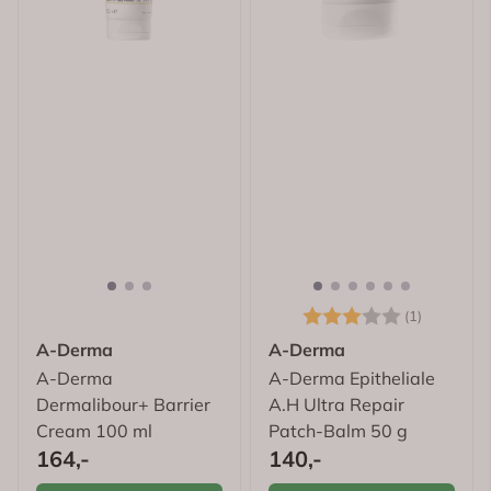
Karakter:
3.0 av 5
(1)
A-Derma
A-Derma
A-Derma
A-Derma Epitheliale
Dermalibour+ Barrier
A.H Ultra Repair
Cream 100 ml
Patch-Balm 50 g
164,-
140,-