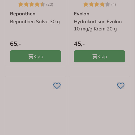
Karakter:
4.5 av 5 mulige
Karakter:
4.0 av 5
(20)
(4)
Bepanthen
Evolan
Bepanthen Salve 30 g
Hydrokortison Evolan
10 mg/g Krem 20 g
65,-
45,-
Kjøp
Kjøp