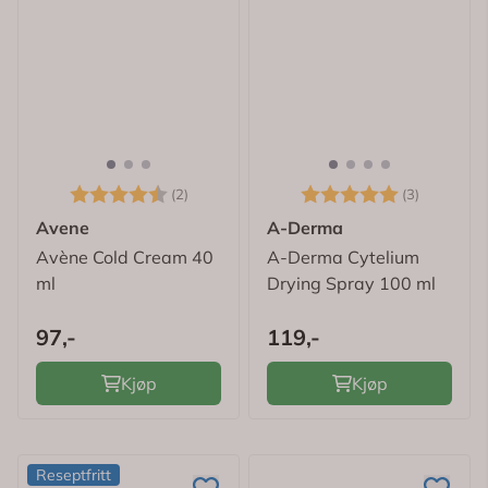
Karakter:
4.5 av 5 mulige
Karakter:
5.0 av 5
(2)
(3)
Avene
A-Derma
Avène Cold Cream 40
A-Derma Cytelium
ml
Drying Spray 100 ml
97,-
119,-
Kjøp
Kjøp
Reseptfritt