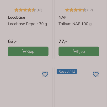
Karakter:
4.5 av 5 mulige
Karakter:
4.8 av 
(18)
(17)
Locobase
NAF
Locobase Repair 30 g
Talkum NAF 100 g
63,-
77,-
Kjøp
Kjøp
Reseptfritt