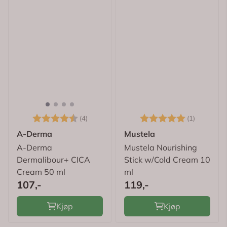
Karakter:
4.8 av 5 mulige
Karakter:
5.0 av 5
(4)
(1)
A-Derma
Mustela
A-Derma
Mustela Nourishing
Dermalibour+ CICA
Stick w/Cold Cream 10
Cream 50 ml
ml
107,-
119,-
Kjøp
Kjøp