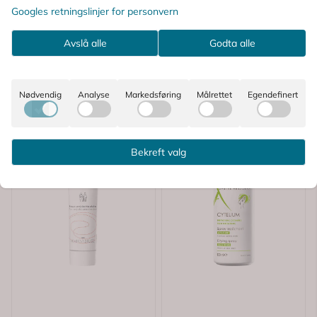
Googles retningslinjer for personvern
Avslå alle
Godta alle
Nødvendig
Analyse
Markedsføring
Målrettet
Egendefinert
Bekreft valg