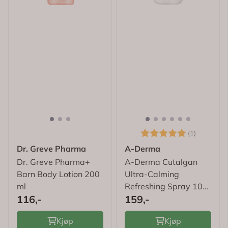
Karakter:
5.0 av 5
(1)
Dr. Greve Pharma
A-Derma
Dr. Greve Pharma+
A-Derma Cutalgan
Barn Body Lotion 200
Ultra-Calming
ml
Refreshing Spray 100
116,-
159,-
ml
Kjøp
Kjøp