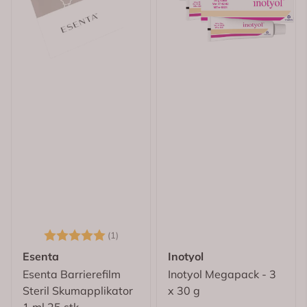
Karakter:
5.0 av 5 mulige
(1)
Esenta
Inotyol
Esenta Barrierefilm
Inotyol Megapack - 3
Steril Skumapplikator
x 30 g