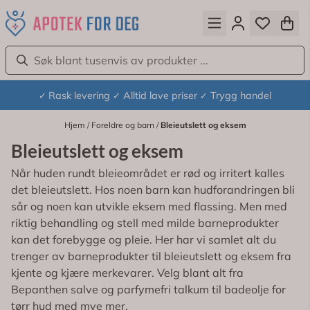
Hopp til innhold
Rask levering
Alltid lave priser
Trygg handel
✓
✓
✓
Hjem
/
Foreldre og barn
/
Bleieutslett og eksem
Bleieutslett og eksem
Når huden rundt bleieområdet er rød og irritert kalles
det bleieutslett. Hos noen barn kan hudforandringen bli
sår og noen kan utvikle eksem med flassing. Men med
riktig behandling og stell med milde barneprodukter
kan det forebygge og pleie. Her har vi samlet alt du
trenger av barneprodukter til bleieutslett og eksem fra
kjente og kjære merkevarer. Velg blant alt fra
Bepanthen salve og parfymefri talkum til badeolje for
tørr hud med mye mer.