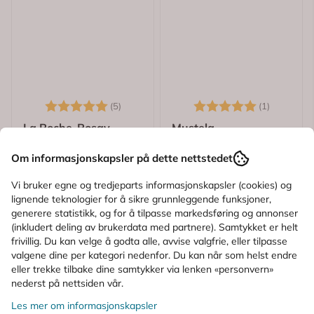
Karakter:
5.0 av 5 mulige
Karakter:
5.0 av 5
(5)
(1)
La Roche-Posay
Mustela
La Roche-Posay
Mustela Vitamin
Om informasjonskapsler på dette nettstedet
Cicaplast Gel B5 40
Barrier Cream 50 ml
ml
Vi bruker egne og tredjeparts informasjonskapsler (cookies) og
139,-
74,-
lignende teknologier for å sikre grunnleggende funksjoner,
generere statistikk, og for å tilpasse markedsføring og annonser
Kjøp
Kjøp
(inkludert deling av brukerdata med partnere). Samtykket er helt
frivillig. Du kan velge å godta alle, avvise valgfrie, eller tilpasse
valgene dine per kategori nedenfor. Du kan når som helst endre
eller trekke tilbake dine samtykker via lenken «personvern»
nederst på nettsiden vår.
Les mer om informasjonskapsler