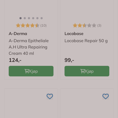
Karakter:
4.3 av 5 mulige
Karakter:
2.7 av 5
(10)
(3)
A-Derma
Locobase
A-Derma Epitheliale
Locobase Repair 50 g
A.H Ultra Repairing
Cream 40 ml
124,-
99,-
Kjøp
Kjøp