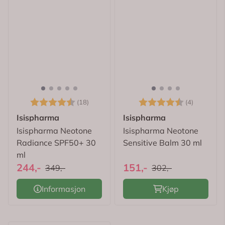
Karakter:
4.6 av 5 mulige
Karakter:
4.5 av 5
(18)
(4)
Isispharma
Isispharma
Isispharma Neotone
Isispharma Neotone
Radiance SPF50+ 30
Sensitive Balm 30 ml
ml
244,-
151,-
349,-
302,-
Informasjon
Kjøp