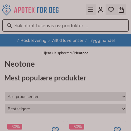
Hopp til innhold
Rask levering
Alltid lave priser
Trygg handel
✓
✓
✓
Hjem
/
Isispharma
/
Neotone
Neotone
Mest populære produkter
-30%
-50%