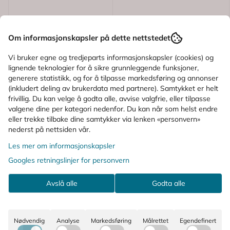
Om informasjonskapsler på dette nettstedet
Vi bruker egne og tredjeparts informasjonskapsler (cookies) og
lignende teknologier for å sikre grunnleggende funksjoner,
generere statistikk, og for å tilpasse markedsføring og annonser
(inkludert deling av brukerdata med partnere). Samtykket er helt
frivillig. Du kan velge å godta alle, avvise valgfrie, eller tilpasse
valgene dine per kategori nedenfor. Du kan når som helst endre
Karakter:
5.0 av 5 mulige
(1)
eller trekke tilbake dine samtykker via lenken «personvern»
nederst på nettsiden vår.
Isispharma
Les mer om informasjonskapsler
Isispharma Neotone
Serum 30 ml
Googles retningslinjer for personvern
Avslå alle
Godta alle
104,-
348,-
Kjøp
Nødvendig
Analyse
Markedsføring
Målrettet
Egendefinert