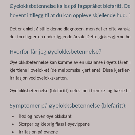
Øyelokksbetennelse kalles på fagspråket blefaritt. Dette
hovent i tillegg til at du kan oppleve skjellende hud. De
Det er enkelt å stille denne diagnosen, men det er ofte vanskel
det foreligger en underliggende årsak. Dette gjøres gjerne hos 
Hvorfor får jeg øyelokksbetennelse?
Øyelokksbetennelse kan komme av en ubalanse i øyets tårefilm og/
kjertlene i øyelokket (de meibomske kjertlene). Disse kjertlene 
irritasjon ved øyelokkskanten.
Øyelokksbetennelse (blefaritt) deles inn i fremre- og bakre blefa
Symptomer på øyelokksbetennelse (blefaritt):
Rød og hoven øyelokkskant
Skorper og klebrig flass i øyevippene
Irritasjon på øynene