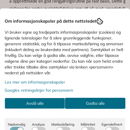
å opprettholde en god rengjøringsrutine på fast basis. Dette gj
risikoen for andre øyelokkslidelser som sti på øyet, smertefull
øyelokksbetennelsen varer.
Om informasjonskapsler på dette nettstedet
Her kan du lese mer om
øyekatarr
.
Vi bruker egne og tredjeparts informasjonskapsler (cookies) og
lignende teknologier for å sikre grunnleggende funksjoner,
generere statistikk, og for å tilpasse markedsføring og annonser
(inkludert deling av brukerdata med partnere). Samtykket er helt
Kilder:
Memira, NHI, Volvat, Théa-nordic
frivillig. Du kan velge å godta alle, avvise valgfrie, eller tilpasse
valgene dine per kategori nedenfor. Du kan når som helst endre
Publisert september 2024.
eller trekke tilbake dine samtykker via lenken «personvern»
nederst på nettsiden vår.
Les mer om informasjonskapsler
Googles retningslinjer for personvern
Avslå alle
Godta alle
Apotek For Deg
Vi er et fullverdig nettapotek som er Trygg E-
Nødvendig
Analyse
Markedsføring
Målrettet
Egendefinert