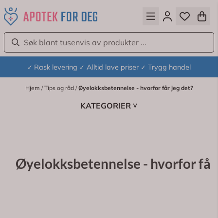
Hopp til innhold
Rask levering
Alltid lave priser
Trygg handel
✓
✓
✓
Hjem
/
Tips og råd
/
Øyelokksbetennelse - hvorfor får jeg det?
KATEGORIER
>
Øyelokksbetennelse - hvorfor får 