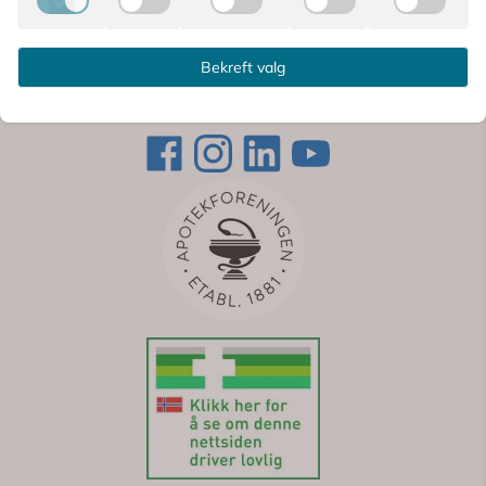
handel sertifisert, og registrert og godkjent hos
Direktoratet for medisinske produkter. Vi har
rask levering og leverer et stort utvalg av
apotekvarer og legemidler i hele Norge.
Bekreft valg
© 2026 Apotek For Deg