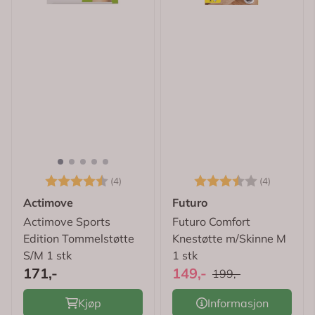
Karakter:
4.3 av 5 mulige
Karakter:
3.8 av 5
(4)
(4)
Actimove
Futuro
Actimove Sports
Futuro Comfort
Edition Tommelstøtte
Knestøtte m/Skinne M
S/M 1 stk
1 stk
171,-
149,-
199,-
Kjøp
Informasjon