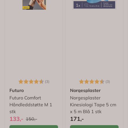
Karakter:
4.3 av 5 mulige
Karakter:
4.7 av 5
(3)
(3)
Futuro
Norgesplaster
Futuro Comfort
Norgesplaster
Håndleddstøtte M 1
Kinesiologi Tape 5 cm
stk
x 5 m Blå 1 stk
133,-
171,-
150,-