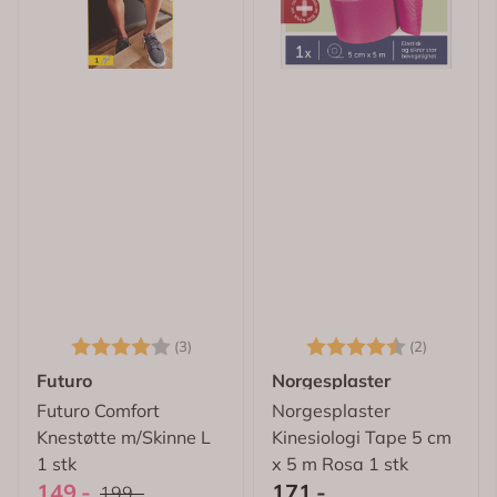
Karakter:
4.0 av 5 mulige
Karakter:
4.5 av 5
(3)
(2)
Futuro
Norgesplaster
Futuro Comfort
Norgesplaster
Knestøtte m/Skinne L
Kinesiologi Tape 5 cm
1 stk
x 5 m Rosa 1 stk
149,-
171,-
199,-