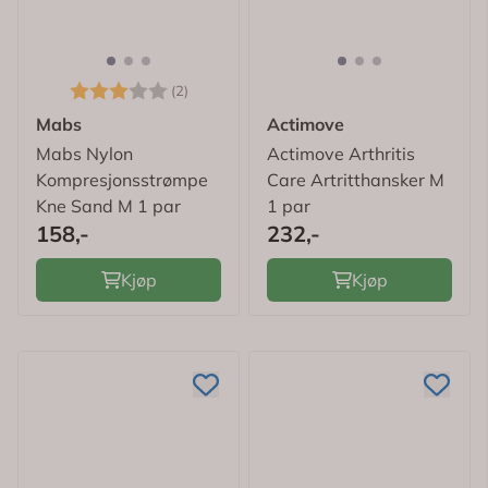
Karakter:
3.0 av 5 mulige
(2)
Mabs
Actimove
Mabs Nylon
Actimove Arthritis
Kompresjonsstrømpe
Care Artritthansker M
Kne Sand M 1 par
1 par
158,-
232,-
Kjøp
Kjøp