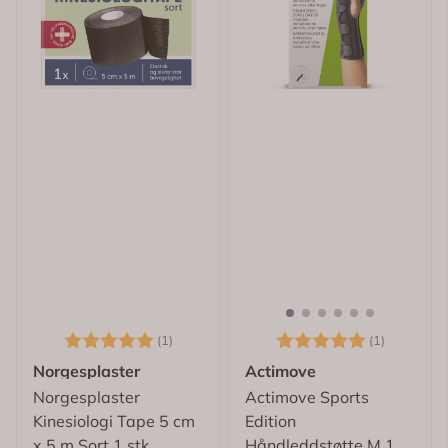
Karakter:
5.0 av 5 mulige
Karakter:
5.0 av 5
(1)
(1)
Norgesplaster
Actimove
Norgesplaster
Actimove Sports
Kinesiologi Tape 5 cm
Edition
x 5 m Sort 1 stk
Håndleddstøtte M 1