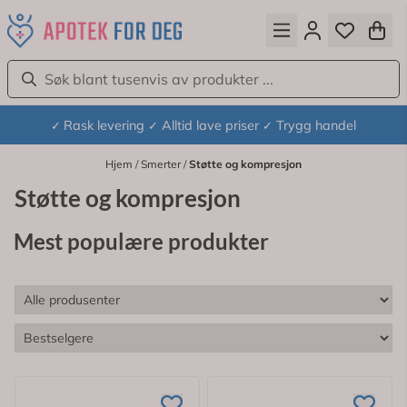
Hopp til innhold
Rask levering
Alltid lave priser
Trygg handel
✓
✓
✓
Hjem
/
Smerter
/
Støtte og kompresjon
Støtte og kompresjon
Mest populære produkter