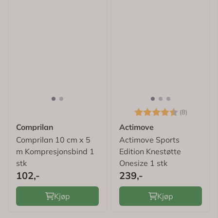
Karakter:
4.3 av 5
(8)
Comprilan
Actimove
Comprilan 10 cm x 5
Actimove Sports
m Kompresjonsbind 1
Edition Knestøtte
stk
Onesize 1 stk
102,-
239,-
Kjøp
Kjøp