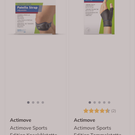
Karakter:
4.5 av 5
(2)
Actimove
Actimove
Actimove Sports
Actimove Sports