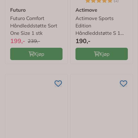
(1)
Futuro
Actimove
Futuro Comfort
Actimove Sports
Håndleddstøtte Sort
Edition
One Size 1 stk
Håndleddstøtte S 1
199,-
190,-
stk
239,-
Kjøp
Kjøp