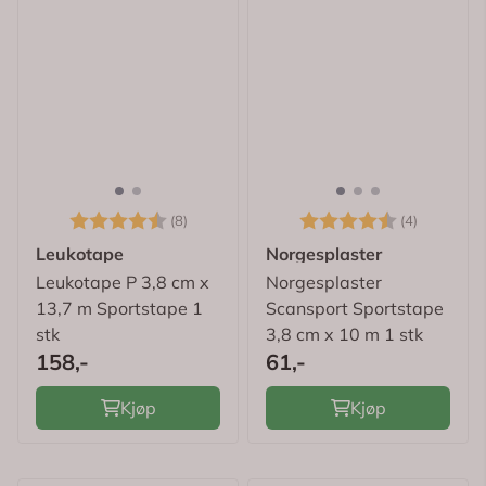
Karakter:
4.8 av 5 mulige
Karakter:
4.5 av 5
(8)
(4)
Leukotape
Norgesplaster
Leukotape P 3,8 cm x
Norgesplaster
13,7 m Sportstape 1
Scansport Sportstape
stk
3,8 cm x 10 m 1 stk
158,-
61,-
Kjøp
Kjøp