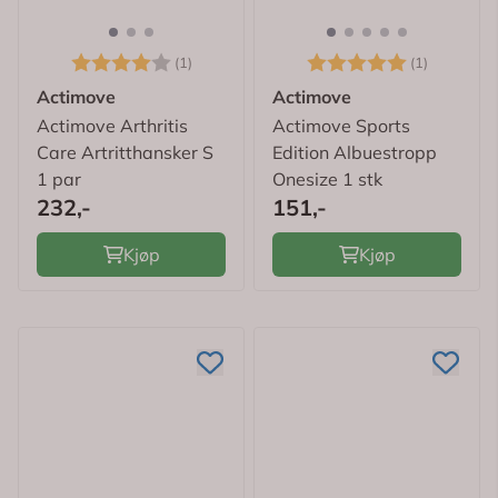
Karakter:
4.0 av 5 mulige
Karakter:
5.0 av 5
(1)
(1)
Actimove
Actimove
Actimove Arthritis
Actimove Sports
Care Artritthansker S
Edition Albuestropp
1 par
Onesize 1 stk
232,-
151,-
Kjøp
Kjøp