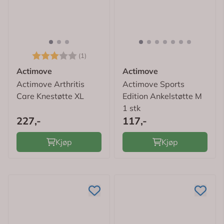
Karakter:
3.0 av 5 mulige
(1)
Actimove
Actimove
Actimove Arthritis
Actimove Sports
Care Knestøtte XL
Edition Ankelstøtte M
1 stk
227,-
117,-
Kjøp
Kjøp