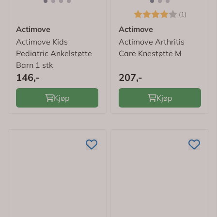
Karakter:
4.0 av 5
(1)
Actimove
Actimove
Actimove Kids
Actimove Arthritis
Pediatric Ankelstøtte
Care Knestøtte M
Barn 1 stk
146,-
207,-
Kjøp
Kjøp