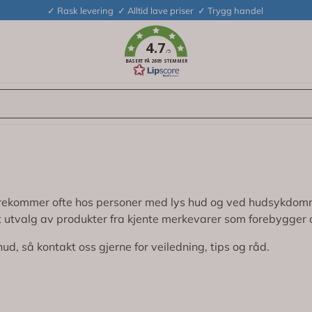
✓ Rask levering ✓ Alltid lave priser ✓ Trygg handel
4.7
/5
BASERT PÅ 2689 STEMMER
 forekommer ofte hos personer med lys hud og ved hudsykdom
bredt utvalg av produkter fra kjente merkevarer som forebygg
, så kontakt oss gjerne for veiledning, tips og råd.