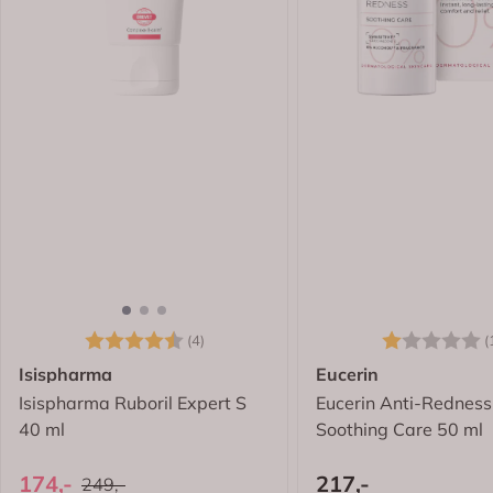
Karakter:
4.5 av 5 mulige
Karakter:
(4)
(
Isispharma
Eucerin
Isispharma Ruboril Expert S
Eucerin Anti-Redness
40 ml
Soothing Care 50 ml
174,-
217,-
249,-