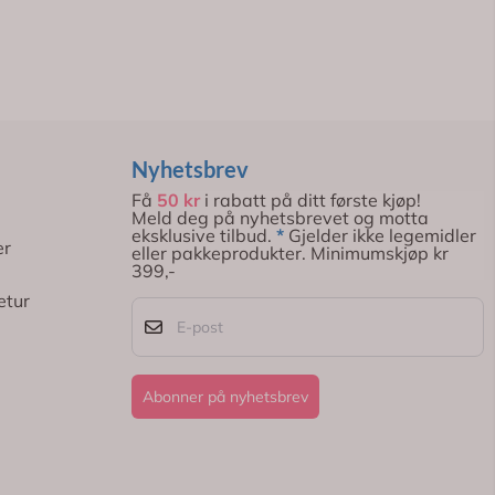
Nyhetsbrev
Få
50 kr
i rabatt på ditt første kjøp!
Meld deg på nyhetsbrevet og motta
eksklusive tilbud.
*
Gjelder ikke legemidler
er
eller pakkeprodukter. Minimumskjøp kr
399,-
etur
E-post
Abonner på nyhetsbrev