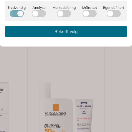
Nødvendig
Analyse
Markedsføring
Målrettet
Egendefinert
Kjøp
-30%
Bekreft valg