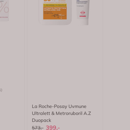
1.0 av 5 mulige
1)
La Roche-Posay Uvmune
Ultralett & Metroruboril A.Z
Duopack
399,-
573,-