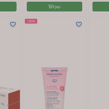
Kjøp
-30%