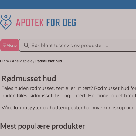
Hopp til innhold
Meny
Hjem
/
Ansiktspleie
/
Rødmusset hud
Rødmusset hud
Føles huden rødmusset, tørr eller irritert? Rødmusset hud
huden føles rødmusset, tørr og irritert. Her finner du et 
Våre farmasøyter og hudterapeuter har mye kunnskap om hud
Mest populære produkter