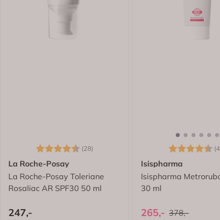
Karakter:
4.6 av 5 mulige
Karakter:
(28)
(4
La Roche-Posay
Isispharma
La Roche-Posay Toleriane
Isispharma Metrorubo
Rosaliac AR SPF30 50 ml
30 ml
247,-
265,-
378,-