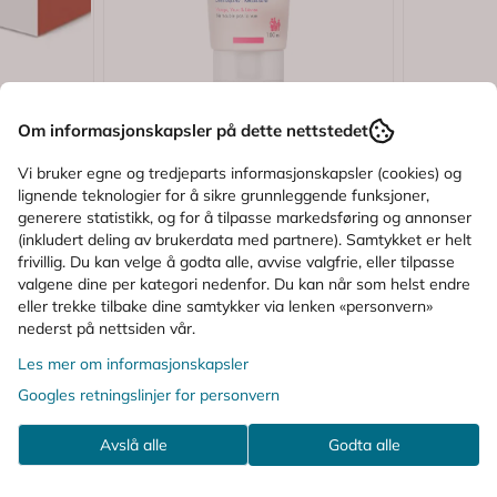
Om informasjonskapsler på dette nettstedet
Vi bruker egne og tredjeparts informasjonskapsler (cookies) og
lignende teknologier for å sikre grunnleggende funksjoner,
generere statistikk, og for å tilpasse markedsføring og annonser
(inkludert deling av brukerdata med partnere). Samtykket er helt
frivillig. Du kan velge å godta alle, avvise valgfrie, eller tilpasse
valgene dine per kategori nedenfor. Du kan når som helst endre
eller trekke tilbake dine samtykker via lenken «personvern»
nederst på nettsiden vår.
5.0 av 5 mulige
Karakter:
4.6 av 5 mulige
K
1)
(8)
Les mer om informasjonskapsler
Isispharma
Ducray
Googles retningslinjer for personvern
d
Isispharma Ruboril Cleansing
Ducray K
Balm 100 ml
ml
Avslå alle
Godta alle
152,-
158,-
217,-