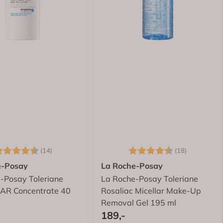
arakter:
4.9 av 5 mulige
Karakter:
4.6 av 5 
(14)
(18)
e-Posay
La Roche-Posay
-Posay Toleriane
La Roche-Posay Toleriane
 AR Concentrate 40
Rosaliac Micellar Make-Up
Removal Gel 195 ml
189,-