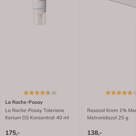
Karakter:
4.5 av 5 mulige
Karakter:
(6)
(
La Roche-Posay
La Roche-Posay Toleriane
Rosazol Krem 1% Me
Kerium DS Konsentrat 40 ml
Metronidazol 25 g
175,-
138,-