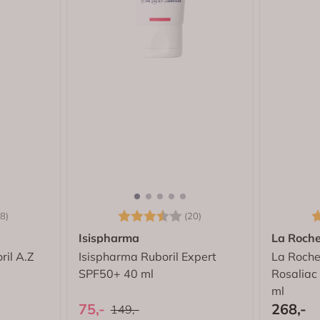
4.6 av 5 mulige
Karakter:
3.6 av 5 mulige
K
8)
(20)
Isispharma
La Roch
ril A.Z
Isispharma Ruboril Expert
La Roche
SPF50+ 40 ml
Rosaliac
ml
75,-
268,-
149,-