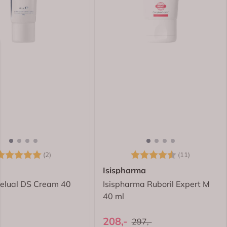
arakter:
5.0 av 5 mulige
Karakter:
4.5 av 5 
(2)
(11)
Isispharma
elual DS Cream 40
Isispharma Ruboril Expert M
40 ml
208,-
297,-