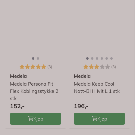
Karakter:
5.0 av 5 mulige
Karakter:
3.0 av 5
(3)
(3)
Medela
Medela
Medela PersonalFit
Medela Keep Cool
Flex Koblingsstykke 2
Natt-BH Hvit L 1 stk
stk
152,-
196,-
Kjøp
Kjøp