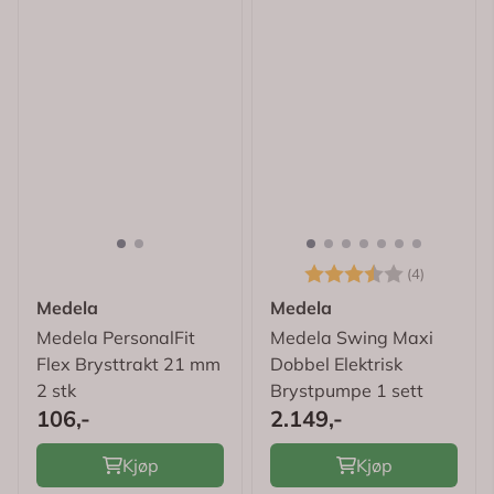
Karakter:
3.8 av 5
(4)
Medela
Medela
Medela PersonalFit
Medela Swing Maxi
Flex Brysttrakt 21 mm
Dobbel Elektrisk
2 stk
Brystpumpe 1 sett
106,-
2.149,-
Kjøp
Kjøp