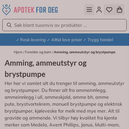
Hopp til innhold
Rask levering
Alltid lave priser
Trygg handel
✓
✓
✓
Hjem
/
Foreldre og barn
/
Amming, ammeutstyr og brystpumpe
Amming, ammeutstyr og
brystpumpe
Her har vi samlet alt du trenger til amming, ammeutstyr
og brystpumper. Du finner alt fra ammeinnlegg,
ammeinnlegg i ull, ammeskjold, amme bh, amme
pute, brystvortekrem, manuell brystpumpe og elektrisk
brystpumper, kjøleveske for melk med mye mer. Alt til
gravide og ammende. Vi tilbyr høy kvalitet fra kjente
merker som Medela, Avent Phillips, Janus, Multi-mam,