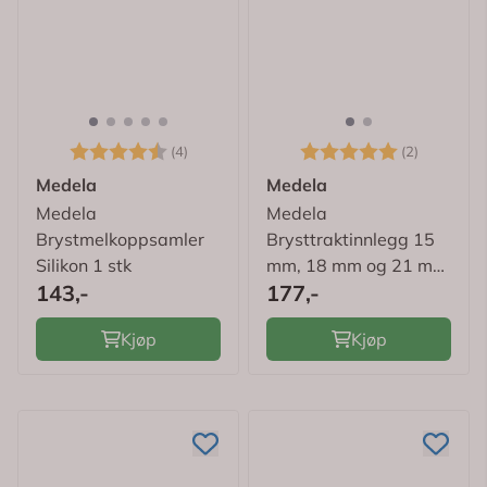
Karakter:
4.8 av 5 mulige
Karakter:
5.0 av 5
(4)
(2)
Medela
Medela
Medela
Medela
Brystmelkoppsamler
Brysttraktinnlegg 15
Silikon 1 stk
mm, 18 mm og 21 mm
143,-
177,-
1 sett
Kjøp
Kjøp