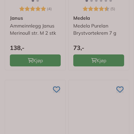
Karakter:
5.0 av 5 mulige
Karakter:
4.8 av 5
(4)
(5)
Janus
Medela
Ammeinnlegg Janus
Medela Purelan
Merinoull str. M 2 stk
Brystvortekrem 7 g
138,-
73,-
Kjøp
Kjøp