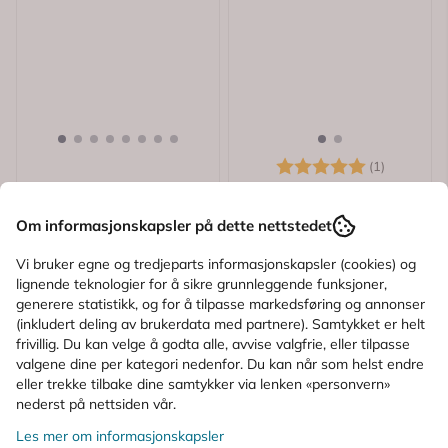
Karakter:
5.0 av 5
(1)
Medela
Medela
Medela Hands-free
Medela Ultrapustende
Om informasjonskapsler på dette nettstedet
Oppsamlingskopper
Ammeinnlegg 60 stk
Vi bruker egne og tredjeparts informasjonskapsler (cookies) og
Komplett Pumpesett 1
lignende teknologier for å sikre grunnleggende funksjoner,
581,-
73,-
sett
generere statistikk, og for å tilpasse markedsføring og annonser
(inkludert deling av brukerdata med partnere). Samtykket er helt
Kjøp
Kjøp
frivillig. Du kan velge å godta alle, avvise valgfrie, eller tilpasse
valgene dine per kategori nedenfor. Du kan når som helst endre
eller trekke tilbake dine samtykker via lenken «personvern»
nederst på nettsiden vår.
Les mer om informasjonskapsler