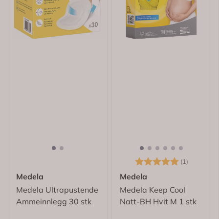
Karakter:
5.0 av 5
(1)
Medela
Medela
Medela Ultrapustende
Medela Keep Cool
Ammeinnlegg 30 stk
Natt-BH Hvit M 1 stk