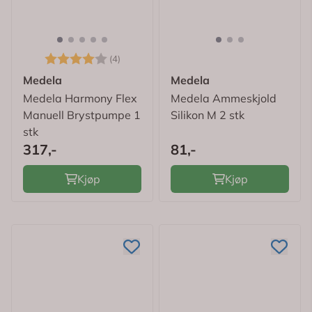
Karakter:
4.0 av 5 mulige
(4)
Medela
Medela
Medela Harmony Flex
Medela Ammeskjold
Manuell Brystpumpe 1
Silikon M 2 stk
stk
317,-
81,-
Kjøp
Kjøp