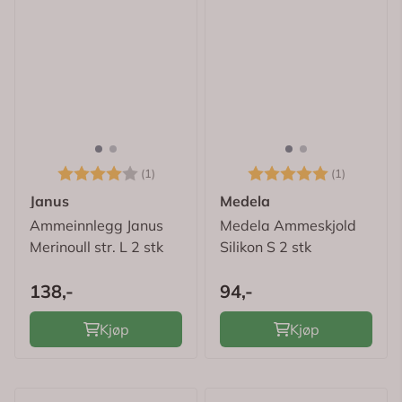
Karakter:
4.0 av 5 mulige
Karakter:
5.0 av 5
(1)
(1)
Janus
Medela
Ammeinnlegg Janus
Medela Ammeskjold
Merinoull str. L 2 stk
Silikon S 2 stk
138,-
94,-
Kjøp
Kjøp