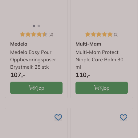
Karakter:
4.5 av 5 mulige
Karakter:
5.0 av 5
(2)
(1)
Medela
Multi-Mam
Medela Easy Pour
Multi-Mam Protect
Oppbevaringsposer
Nipple Care Balm 30
Brystmelk 25 stk
ml
107,-
110,-
Kjøp
Kjøp