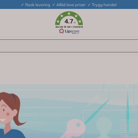
✓ Rask levering ✓ Alltid lave priser ✓ Trygg handel
4.7
/5
BASERT PÅ 2691 STEMMER