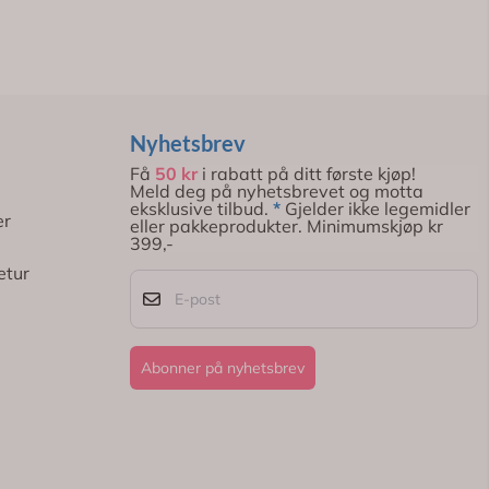
Nyhetsbrev
Få
50 kr
i rabatt på ditt første kjøp!
Meld deg på nyhetsbrevet og motta
eksklusive tilbud.
*
Gjelder ikke legemidler
er
eller pakkeprodukter. Minimumskjøp kr
399,-
etur
E-post
Abonner på nyhetsbrev