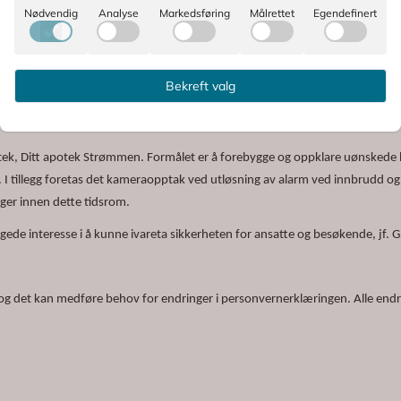
andler personopplysninger på våre vegne, hvor de påtar seg minst samme gr
Nødvendig
Analyse
Markedsføring
Målrettet
Egendefinert
densielle eller sensitive opplysninger med ukryptert e-post eller chat, bruke
Bekreft valg
r identitetstyveri eller svindel, oppfordrer vi deg til å ta umiddelbart konta
tek, Ditt apotek Strømmen. Formålet er å forebygge og oppklare uønskede he
er. I tillegg foretas det kameraopptak ved utløsning av alarm ved innbrudd
nger innen dette tidsrom.
ede interesse i å kunne ivareta sikkerheten for ansatte og besøkende, jf. GD
og det kan medføre behov for endringer i personvernerklæringen. Alle endrin