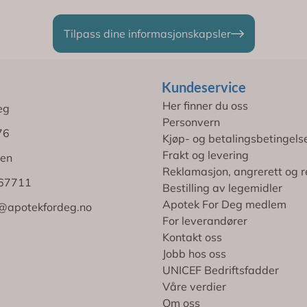
Tilpass dine informasjonskapsler
Kundeservice
Her finner du oss
eg
Personvern
76
Kjøp- og betalingsbetingels
Frakt og levering
en
Reklamasjon, angrerett og r
767711
Bestilling av legemidler
Apotek For Deg medlem
@apotekfordeg.no
For leverandører
Kontakt oss
Jobb hos oss
UNICEF Bedriftsfadder
Våre verdier
Om oss