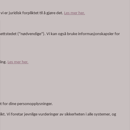
r juridisk forpliktet til å gjøre det.
Les mer her.
nettstedet ("nødvendige"). Vi kan også bruke informasjonskapsler for
ling.
Les mer her.
tet for dine personopplysninger.
kt. Vi foretar jevnlige vurderinger av sikkerheten i alle systemer, og