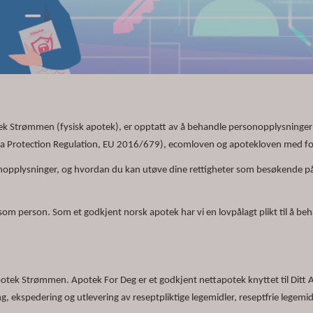
Strømmen (fysisk apotek), er opptatt av å behandle personopplysninger på
 Protection Regulation, EU 2016/679), ecomloven og apotekloven med for
nopplysninger, og hvordan du kan utøve dine rettigheter som besøkende på
om person. Som et godkjent norsk apotek har vi en lovpålagt plikt til å beh
Apotek Strømmen. Apotek For Deg er et godkjent nettapotek knyttet til Dit
g, ekspedering og utlevering av reseptpliktige legemidler, reseptfrie legemi