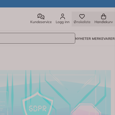
Kundeservice
Logg inn
Ønskeliste
Handlekurv
NYHETER
MERKEVARER