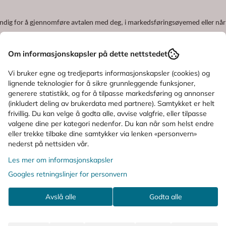
ig for å gjennomføre avtalen med deg, i markedsføringsøyemed eller når vi e
Om informasjonskapsler på dette nettstedet
g.no
. Vi bruker nødvendige informasjonskapsler for god funksjonalitet på 
mtykker til det via vårt cookie-banner
.
Les mer her.
Vi bruker egne og tredjeparts informasjonskapsler (cookies) og
lignende teknologier for å sikre grunnleggende funksjoner,
generere statistikk, og for å tilpasse markedsføring og annonser
(inkludert deling av brukerdata med partnere). Samtykket er helt
g av dine personopplysninger, og eventuelt rett til å protestere mot vår behand
frivillig. Du kan velge å godta alle, avvise valgfrie, eller tilpasse
valgene dine per kategori nedenfor. Du kan når som helst endre
eller trekke tilbake dine samtykker via lenken «personvern»
nederst på nettsiden vår.
ormålet med behandlingen, slik det fremgår over.
Les mer her.
Les mer om informasjonskapsler
Googles retningslinjer for personvern
ine personopplysninger og sørge for god tilgang, integritet og konfidensiali
Avslå alle
Godta alle
hov for tilgang for å utføre sine oppgaver. Alle våre ansatte har taushetspli