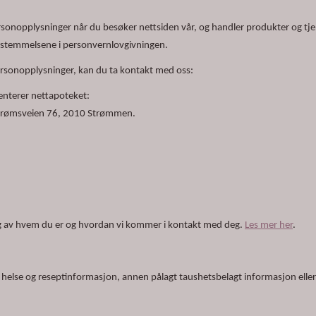
onopplysninger når du besøker nettsiden vår, og handler produkter og tjenes
estemmelsene i personvernlovgivningen.
rsonopplysninger, kan du ta kontakt med oss:
enterer nettapoteket:
trømsveien 76, 2010 Strømmen.
gig av hvem du er og hvordan vi kommer i kontakt med deg.
Les mer her
.
 helse og reseptinformasjon, annen pålagt taushetsbelagt informasjon eller