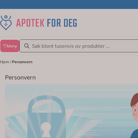
Hopp til innhold
Meny
Hjem
/
Personvern
Personvern