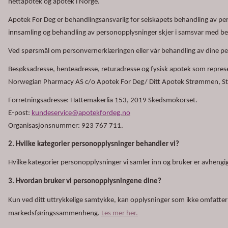
nettapotek og apotek i Norge.
Apotek For Deg er behandlingsansvarlig for selskapets behandling av pers
innsamling og behandling av personopplysninger skjer i samsvar med b
Ved spørsmål om personvernerklæringen eller vår behandling av dine pe
Besøksadresse, henteadresse, returadresse og fysisk apotek som repres
Norwegian Pharmacy AS c/o Apotek For Deg/ Ditt Apotek Strømmen, S
Forretningsadresse: Hattemakerlia 153, 2019 Skedsmokorset.
E-post:
kundeservice@apotekfordeg.no
Organisasjonsnummer: 923 767 711.
2. Hvilke kategorier personopplysninger behandler vi?
Hvilke kategorier personopplysninger vi samler inn og bruker er avhen
3. Hvordan bruker vi personopplysningene dine?
Kun ved ditt uttrykkelige samtykke, kan opplysninger som ikke omfatter
markedsføringssammenheng.
Les mer her.