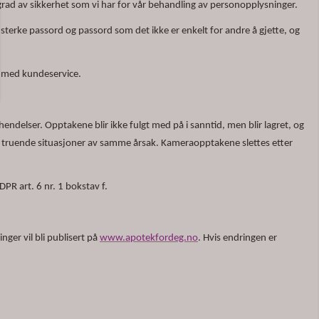
ad av sikkerhet som vi har for vår behandling av personopplysninger.
 sterke passord og passord som det ikke er enkelt for andre å gjette, og
kt med kundeservice.
ndelser. Opptakene blir ikke fulgt med på i sanntid, men blir lagret, og
 og truende situasjoner av samme årsak. Kameraopptakene slettes etter
PR art. 6 nr. 1 bokstav f.
ger vil bli publisert på
www.apotekfordeg.no
. Hvis endringen er