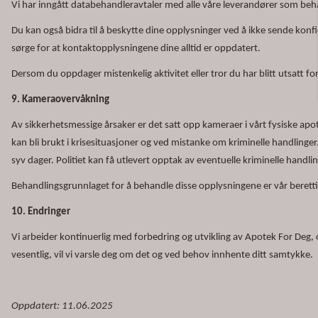
Vi har inngått databehandleravtaler med alle våre leverandører som beh
Du kan også bidra til å beskytte dine opplysninger ved å ikke sende konfi
sørge for at kontaktopplysningene dine alltid er oppdatert.
Dersom du oppdager mistenkelig aktivitet eller tror du har blitt utsatt fo
9. Kameraovervåkning
Av sikkerhetsmessige årsaker er det satt opp kameraer i vårt fysiske apo
kan bli brukt i krisesituasjoner og ved mistanke om kriminelle handling
syv dager. Politiet kan få utlevert opptak av eventuelle kriminelle handli
Behandlingsgrunnlaget for å behandle disse opplysningene er vår berettig
10. Endringer
Vi arbeider kontinuerlig med forbedring og utvikling av Apotek For Deg, 
vesentlig, vil vi varsle deg om det og ved behov innhente ditt samtykke.
Oppdatert: 11.06.2025