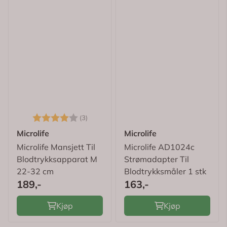
Karakter:
4.0 av 5 mulige
(3)
Microlife
Microlife
Microlife Mansjett Til
Microlife AD1024c
Blodtrykksapparat M
Strømadapter Til
22-32 cm
Blodtrykksmåler 1 stk
189,-
163,-
Kjøp
Kjøp