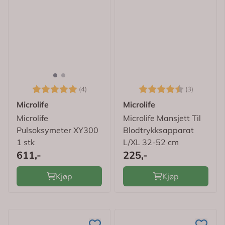
Karakter:
5.0 av 5 mulige
Karakter:
4.3 av 5
(4)
(3)
Microlife
Microlife
Microlife
Microlife Mansjett Til
Pulsoksymeter XY300
Blodtrykksapparat
1 stk
L/XL 32-52 cm
611,-
225,-
Kjøp
Kjøp