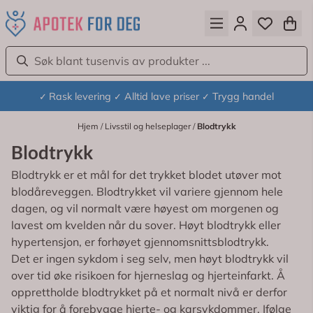
Hopp til innhold
Rask levering
Alltid lave priser
Trygg handel
✓
✓
✓
Hjem
/
Livsstil og helseplager
/
Blodtrykk
Blodtrykk
Blodtrykk er et mål for det trykket blodet utøver mot
blodåreveggen. Blodtrykket vil variere gjennom hele
dagen, og vil normalt være høyest om morgenen og
lavest om kvelden når du sover. Høyt blodtrykk eller
hypertensjon, er forhøyet gjennomsnittsblodtrykk.
Det er ingen sykdom i seg selv, men høyt blodtrykk vil
over tid øke risikoen for hjerneslag og hjerteinfarkt. Å
opprettholde blodtrykket på et normalt nivå er derfor
viktig for å forebygge hjerte- og karsykdommer. Ifølge