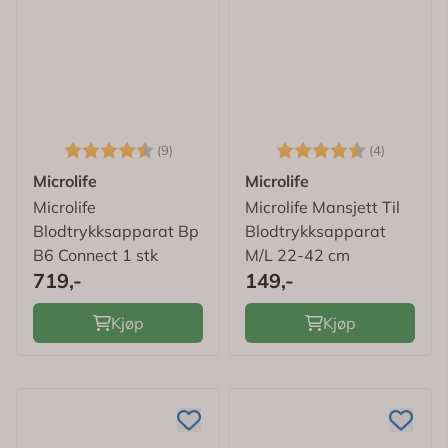
Karakter:
4.7 av 5 mulige
Karakter:
4.8 av 5
(9)
(4)
Microlife
Microlife
Microlife
Microlife Mansjett Til
Blodtrykksapparat Bp
Blodtrykksapparat
B6 Connect 1 stk
M/L 22-42 cm
719,-
149,-
Kjøp
Kjøp