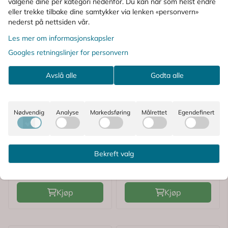
valgene dine per kategori nedenfor. Du kan når som helst endre
eller trekke tilbake dine samtykker via lenken «personvern»
nederst på nettsiden vår.
Les mer om informasjonskapsler
Googles retningslinjer for personvern
Avslå alle
Godta alle
Karakter:
4.5 av 5 mulige
Karakter:
3.7 av 5
(2)
(3)
Nødvendig
Analyse
Markedsføring
Målrettet
Egendefinert
Microlife
Norgesplaster
Microlife Mansjett Til
Norgesplaster
Blodtrykksapparat S
ECG247
Bekreft valg
17-22 cm
Hjerteovervåker &
239,-
1.749,-
Elektrodeplast 1 stk
Kjøp
Kjøp