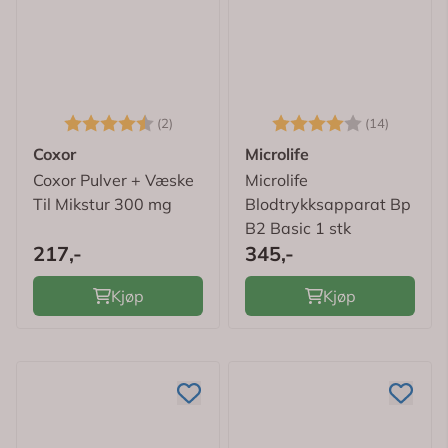
Karakter:
4.5 av 5 mulige
Karakter:
4.0 av 
(2)
(14)
Coxor
Microlife
Coxor Pulver + Væske
Microlife
Til Mikstur 300 mg
Blodtrykksapparat Bp
B2 Basic 1 stk
217,-
345,-
Kjøp
Kjøp