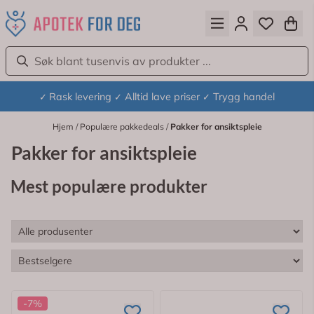
Hopp til innhold
Rask levering
Alltid lave priser
Trygg handel
✓
✓
✓
Hjem
/
Populære pakkedeals
/
Pakker for ansiktspleie
Pakker for ansiktspleie
Mest populære produkter
-7%