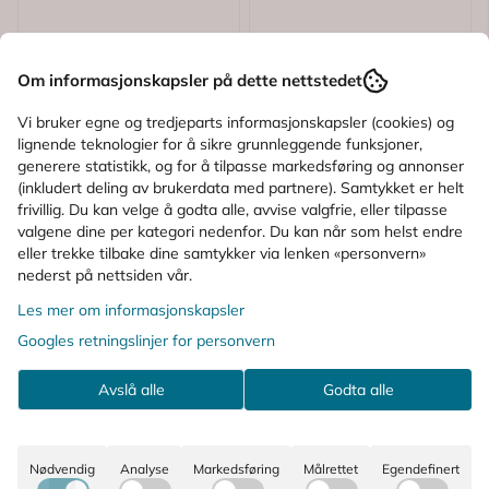
Om informasjonskapsler på dette nettstedet
Vi bruker egne og tredjeparts informasjonskapsler (cookies) og
lignende teknologier for å sikre grunnleggende funksjoner,
generere statistikk, og for å tilpasse markedsføring og annonser
(inkludert deling av brukerdata med partnere). Samtykket er helt
frivillig. Du kan velge å godta alle, avvise valgfrie, eller tilpasse
valgene dine per kategori nedenfor. Du kan når som helst endre
eller trekke tilbake dine samtykker via lenken «personvern»
nederst på nettsiden vår.
Basiron
Les mer om informasjonskapsler
Basiron Duopack
La Roche-Posay
Uvmune Ultralett &
Googles retningslinjer for personvern
Metroruboril A.Z
Avslå alle
Godta alle
219,-
399,-
Duopack
573,-
Informasjon
Kjøp
Nødvendig
Analyse
Markedsføring
Målrettet
Egendefinert