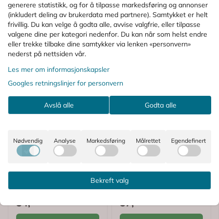
generere statistikk, og for å tilpasse markedsføring og annonser
(inkludert deling av brukerdata med partnere). Samtykket er helt
frivillig. Du kan velge å godta alle, avvise valgfrie, eller tilpasse
valgene dine per kategori nedenfor. Du kan når som helst endre
eller trekke tilbake dine samtykker via lenken «personvern»
nederst på nettsiden vår.
Les mer om informasjonskapsler
Googles retningslinjer for personvern
Avslå alle
Godta alle
Karakter:
5.0 av 5 mulige
(1)
Nødvendig
Analyse
Markedsføring
Målrettet
Egendefinert
Gum
Medcoat
GUM Red-Cote
Medcoat
Fargetabletter
Tablettovertrekk
Bekreft valg
Plakkontroll 12 stk
Jordbær 10 stk
54,-
57,-