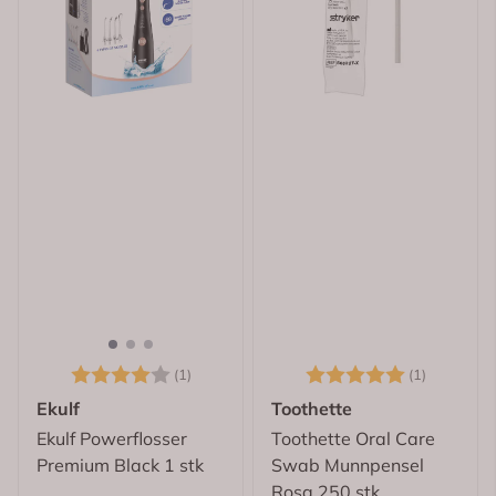
Karakter:
4.0 av 5 mulige
Karakter:
5.0 av 5
(1)
(1)
Ekulf
Toothette
Ekulf Powerflosser
Toothette Oral Care
Premium Black 1 stk
Swab Munnpensel
Rosa 250 stk