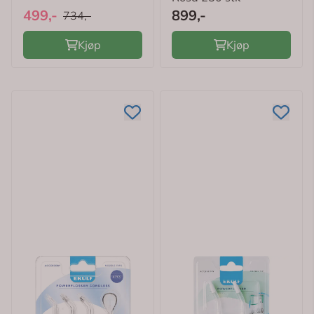
499,-
899,-
734,-
Kjøp
Kjøp