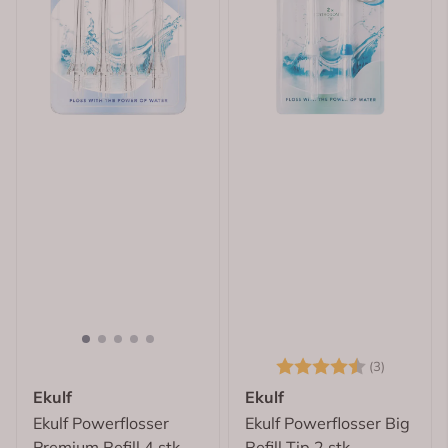
Karakter:
4.7 av 5
(3)
Ekulf
Ekulf
Ekulf Powerflosser
Ekulf Powerflosser Big
Premium Refill 4 stk
Refill Tip 2 stk