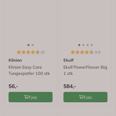
Karakter:
4.7 av 5 mulige
Karakter:
4.5 av 
(3)
(13)
Klinion
Ekulf
Klinion Easy Care
Ekulf PowerFlosser Big
Tungespatler 100 stk
1 stk
56,-
584,-
Kjøp
Kjøp