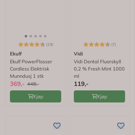
Karakter:
4.7 av 5 mulige
Karakter:
4.6 av 5
(19)
(7)
Ekulf
Vidi
Ekulf PowerFlosser
Vidi Dental Fluorskyll
Cordless Elektrisk
0,2 % Fresh Mint 1000
Munndusj 1 stk
ml
369,-
119,-
448,-
Kjøp
Kjøp