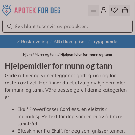
Hopp til innhold
Rask levering
Alltid lave priser
Trygg handel
✓
✓
✓
Hjem
/
Munn og tann
/
Hjelpemidler for munn og tann
Hjelpemidler for munn og tann
Gode rutiner og vaner legger et godt grunnlag for
resten av livet. Her finner du et utvalg av hjelpemidler
for munn og tann. Våre bestselgere i denne kategorien
er:
Ekulf Powerflosser Cordless, en elektrisk
munndusj. Perfekt for deg som er lei av å bruke
tanntråd.
Biteskinner fra Ekulf, for deg som gnisser tenner,