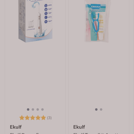
Karakter:
5.0 av 5 mulige
(3)
Ekulf
Ekulf