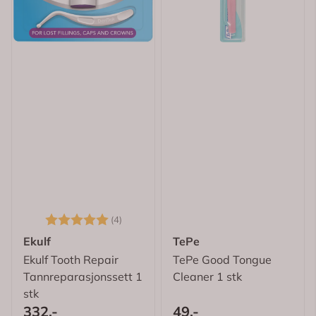
Karakter:
5.0 av 5 mulige
(4)
Ekulf
TePe
Ekulf Tooth Repair
TePe Good Tongue
Tannreparasjonssett 1
Cleaner 1 stk
stk
332,-
49,-