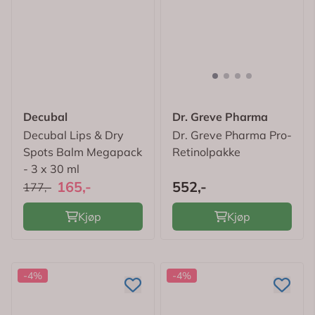
Decubal
Dr. Greve Pharma
Decubal Lips & Dry
Dr. Greve Pharma Pro-
Spots Balm Megapack
Retinolpakke
- 3 x 30 ml
165,-
552,-
177,-
Kjøp
Kjøp
-4%
-4%