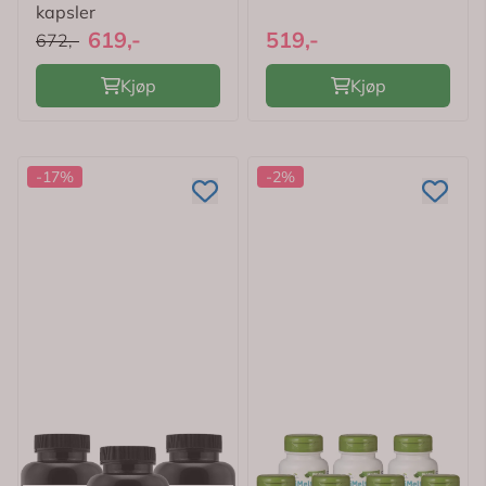
kapsler
619,-
519,-
672,-
Kjøp
Kjøp
-17%
-2%