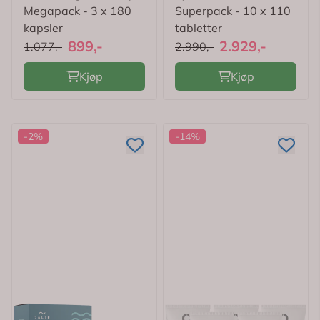
Megapack - 3 x 180
Superpack - 10 x 110
kapsler
tabletter
899,-
2.929,-
1.077,-
2.990,-
Kjøp
Kjøp
-2%
-14%