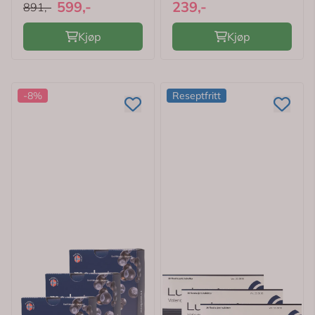
599,-
239,-
891,-
Kjøp
Kjøp
-8%
Reseptfritt