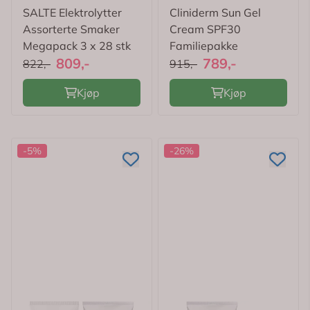
SALTE Elektrolytter
Cliniderm Sun Gel
Assorterte Smaker
Cream SPF30
Megapack 3 x 28 stk
Familiepakke
809,-
789,-
822,-
915,-
Kjøp
Kjøp
-5%
-26%