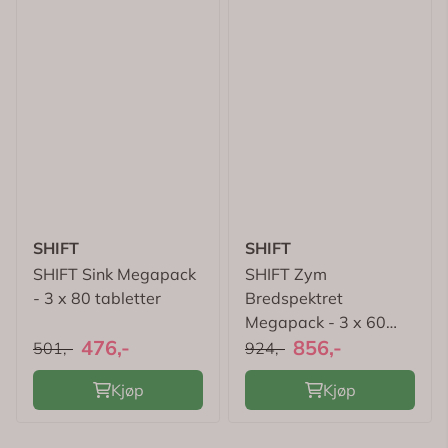
SHIFT
SHIFT
SHIFT Sink Megapack
SHIFT Zym
- 3 x 80 tabletter
Bredspektret
Megapack - 3 x 60
476,-
856,-
kapsler
501,-
924,-
Kjøp
Kjøp