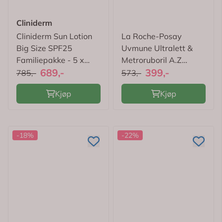
Cliniderm
Cliniderm Sun Lotion
La Roche-Posay
Big Size SPF25
Uvmune Ultralett &
Familiepakke - 5 x
Metroruboril A.Z
689,-
399,-
250 ml
Duopack
785,-
573,-
Kjøp
Kjøp
-18%
-22%