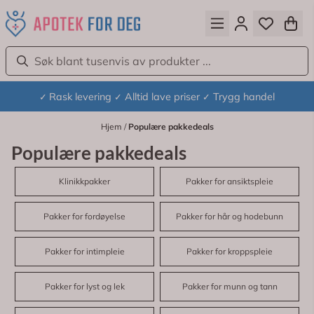
Hopp til innhold
Rask levering
Alltid lave priser
Trygg handel
✓
✓
✓
Hjem
/
Populære pakkedeals
Populære pakkedeals
Klinikkpakker
Pakker for ansiktspleie
Pakker for fordøyelse
Pakker for hår og hodebunn
Pakker for intimpleie
Pakker for kroppspleie
Pakker for lyst og lek
Pakker for munn og tann