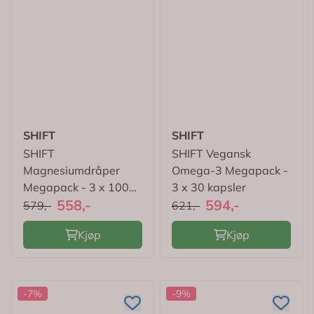
SHIFT
SHIFT
SHIFT
SHIFT Vegansk
Magnesiumdråper
Omega-3 Megapack -
Megapack - 3 x 100
3 x 30 kapsler
558,-
594,-
ml
579,-
621,-
Kjøp
Kjøp
-7%
-9%