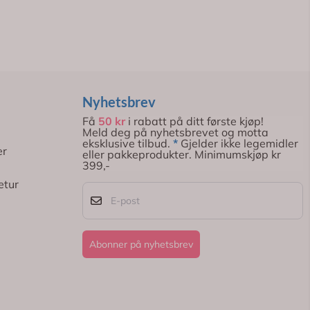
Nyhetsbrev
Få
50 kr
i rabatt på ditt første kjøp!
Meld deg på nyhetsbrevet og motta
eksklusive tilbud.
*
Gjelder ikke legemidler
er
eller pakkeprodukter. Minimumskjøp kr
399,-
etur
E-post
Abonner på nyhetsbrev