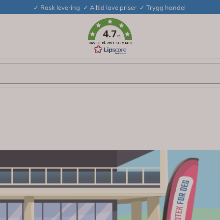
✓ Rask levering ✓ Alltid lave priser ✓ Trygg handel
4.7
/5
BASERT PÅ 2691 STEMMER