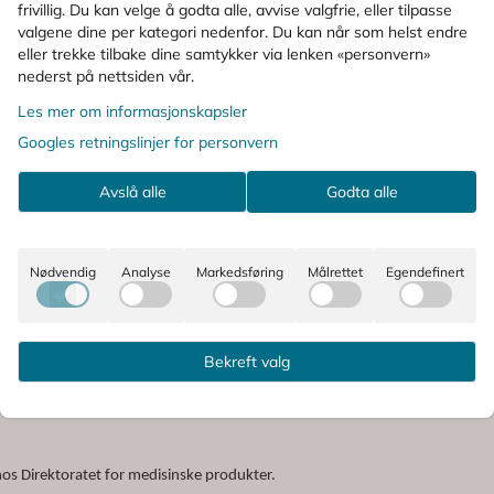
frivillig. Du kan velge å godta alle, avvise valgfrie, eller tilpasse
valgene dine per kategori nedenfor. Du kan når som helst endre
eller trekke tilbake dine samtykker via lenken «personvern»
nederst på nettsiden vår.
Les mer om informasjonskapsler
Googles retningslinjer for personvern
Avslå alle
Godta alle
Nødvendig
Analyse
Markedsføring
Målrettet
Egendefinert
Bekreft valg
Hos oss får du tilgang til trygge og pålitelige apotekprodukter, faglig veiled
os Direktoratet for medisinske produkter.