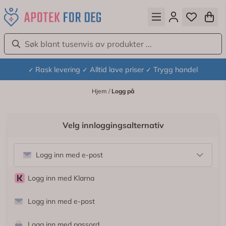
Hopp til innhold
Rask levering
Alltid lave priser
Trygg handel
✓
✓
✓
Hjem
/
Logg på
Velg innloggingsalternativ
Logg inn med e-post
Logg inn med Klarna
Logg inn med e-post
Logg inn med passord