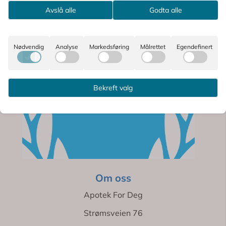
Avslå alle
Godta alle
Nødvendig
Analyse
Markedsføring
Målrettet
Egendefinert
Bekreft valg
Om oss
Apotek For Deg
Strømsveien 76