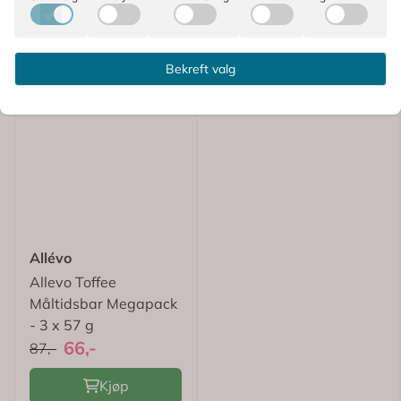
Bekreft valg
Allévo
Allevo Toffee
Måltidsbar Megapack
- 3 x 57 g
66,-
87,-
Kjøp