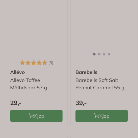
Karakter:
4.8 av 5 mulige
(8)
Allévo
Barebells
Allevo Toffee
Barebells Soft Salt
Måltidsbar 57 g
Peanut Caramel 55 g
29,-
39,-
Kjøp
Kjøp