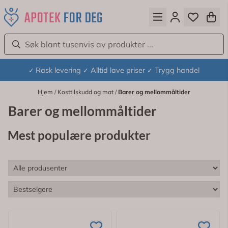
Hopp til innhold
Rask levering
Alltid lave priser
Trygg handel
✓
✓
✓
Hjem
/
Kosttilskudd og mat
/
Barer og mellommåltider
Barer og mellommåltider
Mest populære produkter