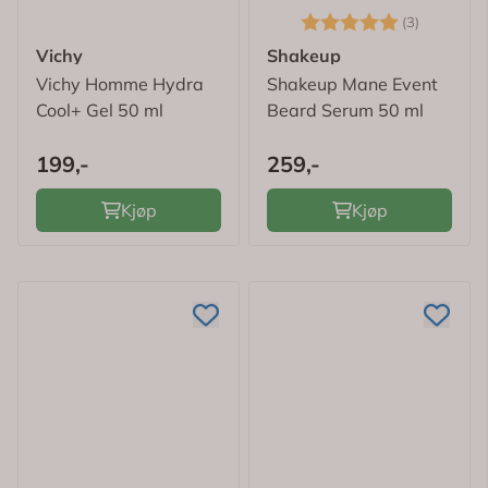
Karakter:
5.0 av 5
(3)
Vichy
Shakeup
Vichy Homme Hydra
Shakeup Mane Event
Cool+ Gel 50 ml
Beard Serum 50 ml
199,-
259,-
Kjøp
Kjøp