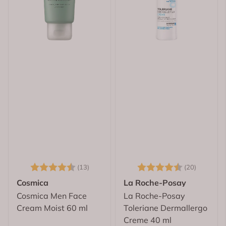
Karakter:
4.6 av 5 mulige
Karakter:
4.5 av 
(13)
(20)
Cosmica
La Roche-Posay
Cosmica Men Face
La Roche-Posay
Cream Moist 60 ml
Toleriane Dermallergo
Creme 40 ml