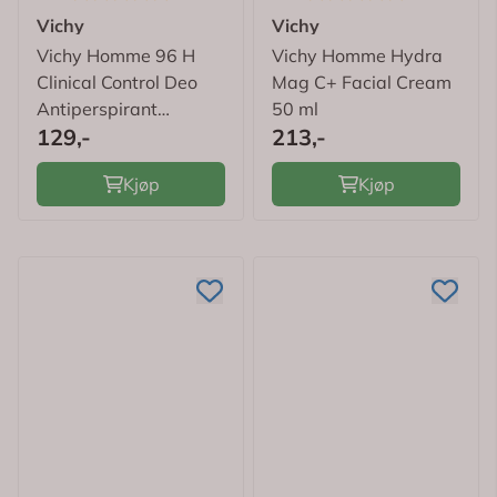
Vichy
Vichy
Vichy Homme 96 H
Vichy Homme Hydra
Clinical Control Deo
Mag C+ Facial Cream
Antiperspirant
50 ml
129,-
213,-
m/Parfyme 50 ml
Kjøp
Kjøp