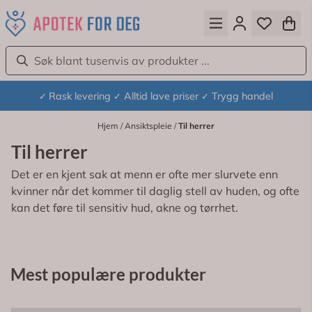
Hopp til innhold
Rask levering
Alltid lave priser
Trygg handel
✓
✓
✓
Hjem
/
Ansiktspleie
/
Til herrer
Til herrer
Det er en kjent sak at menn er ofte mer slurvete enn
kvinner når det kommer til daglig stell av huden, og ofte
kan det føre til sensitiv hud, akne og tørrhet.
Mest populære produkter