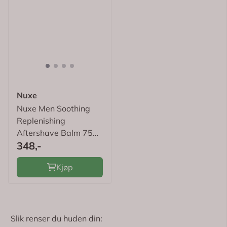
Nuxe
Nuxe Men Soothing
Replenishing
Aftershave Balm 75
348,-
ml
Kjøp
Slik renser du huden din: