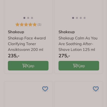
Karakter:
5.0 av 5 mulige
(1)
Shakeup
Shakeup
Shakeup Face 4ward
Shakeup Calm As You
Clarifying Toner
Are Soothing After-
Ansiktsvann 200 ml
Shave Lotion 125 ml
235,-
275,-
Kjøp
Kjøp