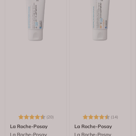
Karakter:
4.5 av 5 mulige
Karakter:
4.9 av 
(20)
(14)
La Roche-Posay
La Roche-Posay
La Roche-Posay
La Roche-Posay