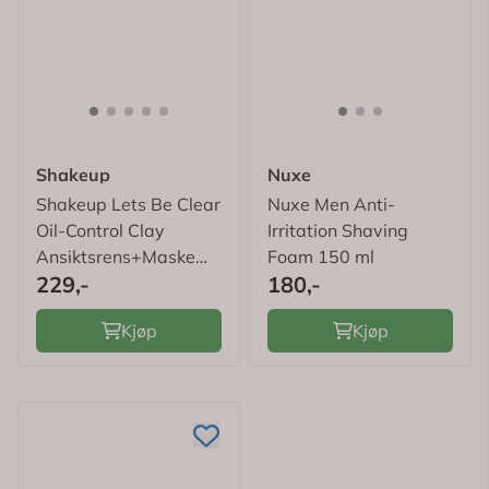
Shakeup
Nuxe
Shakeup Lets Be Clear
Nuxe Men Anti-
Oil-Control Clay
Irritation Shaving
Ansiktsrens+Maske
Foam 150 ml
229,-
180,-
125 ml
Kjøp
Kjøp