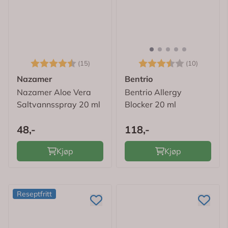
Karakter:
4.7 av 5 mulige
Karakter:
3.7 av 
(15)
(10)
Nazamer
Bentrio
Nazamer Aloe Vera
Bentrio Allergy
Saltvannsspray 20 ml
Blocker 20 ml
48,-
118,-
Kjøp
Kjøp
Reseptfritt