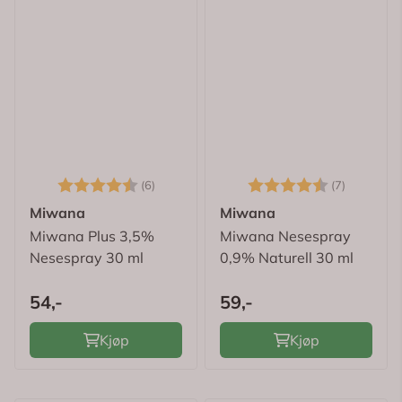
Karakter:
4.7 av 5 mulige
Karakter:
4.6 av 5
(6)
(7)
Miwana
Miwana
Miwana Plus 3,5%
Miwana Nesespray
Nesespray 30 ml
0,9% Naturell 30 ml
54,-
59,-
Kjøp
Kjøp