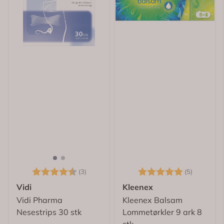
Karakter:
4.3 av 5 mulige
Karakter:
5.0 av 5
(3)
(5)
Vidi
Kleenex
Vidi Pharma
Kleenex Balsam
Nesestrips 30 stk
Lommetørkler 9 ark 8