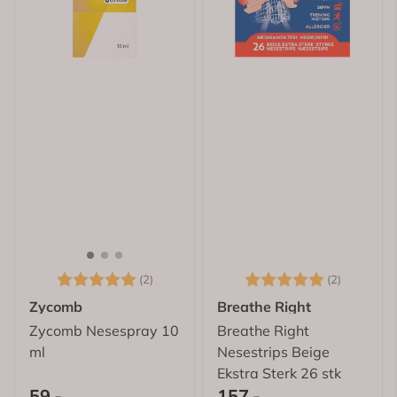
Karakter:
5.0 av 5 mulige
Karakter:
5.0 av 5
(2)
(2)
Zycomb
Breathe Right
Zycomb Nesespray 10
Breathe Right
ml
Nesestrips Beige
Ekstra Sterk 26 stk
59,-
157,-