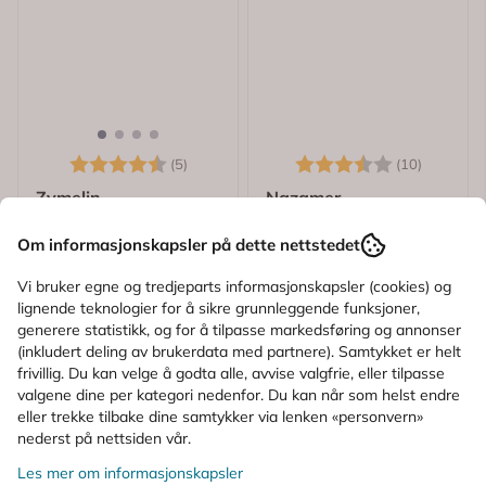
Karakter:
4.6 av 5 mulige
Karakter:
3.7 av 
(5)
(10)
Zymelin
Nazamer
Zymelin 0,5 mg/ml
Nazamer Mentol
Om informasjonskapsler på dette nettstedet
Nesespray Barn 10 ml
Saltvannsspray 20 ml
Vi bruker egne og tredjeparts informasjonskapsler (cookies) og
43,-
45,-
lignende teknologier for å sikre grunnleggende funksjoner,
generere statistikk, og for å tilpasse markedsføring og annonser
Kjøp
Kjøp
(inkludert deling av brukerdata med partnere). Samtykket er helt
frivillig. Du kan velge å godta alle, avvise valgfrie, eller tilpasse
valgene dine per kategori nedenfor. Du kan når som helst endre
eller trekke tilbake dine samtykker via lenken «personvern»
nederst på nettsiden vår.
Reseptfritt
Les mer om informasjonskapsler