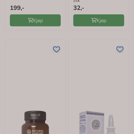
stk
199,-
32,-
Kjøp
Kjøp