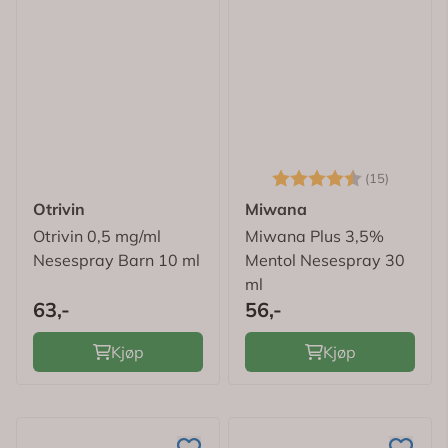
Karakter:
4.2 av 
(15)
Otrivin
Miwana
Otrivin 0,5 mg/ml
Miwana Plus 3,5%
Nesespray Barn 10 ml
Mentol Nesespray 30
ml
63,-
56,-
Kjøp
Kjøp