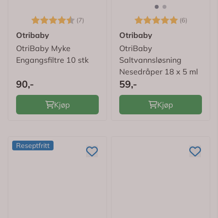
Karakter:
4.6 av 5 mulige
Karakter:
5.0 av 5
(7)
(6)
Otribaby
Otribaby
OtriBaby Myke
OtriBaby
Engangsfiltre 10 stk
Saltvannsløsning
Nesedråper 18 x 5 ml
90,-
59,-
Kjøp
Kjøp
Reseptfritt