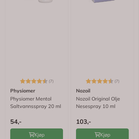
Karakter:
4.9 av 5 mulige
Karakter:
4.9 av 5
(7)
(7)
Physiomer
Nozoil
Physiomer Mentol
Nozoil Original Olje
Saltvannsspray 20 ml
Nesespray 10 ml
54,-
103,-
Kjøp
Kjøp