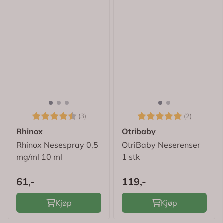
Karakter:
4.7 av 5 mulige
Karakter:
5.0 av 5
(3)
(2)
Rhinox
Otribaby
Rhinox Nesespray 0,5
OtriBaby Neserenser
mg/ml 10 ml
1 stk
61,-
119,-
Kjøp
Kjøp