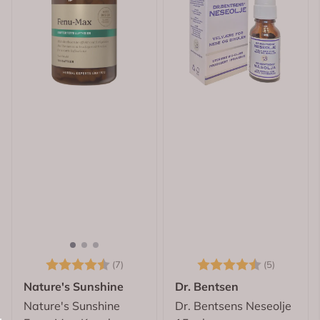
Karakter:
4.7 av 5 mulige
Karakter:
4.8 av 5
(7)
(5)
Nature's Sunshine
Dr. Bentsen
Nature's Sunshine
Dr. Bentsens Neseolje