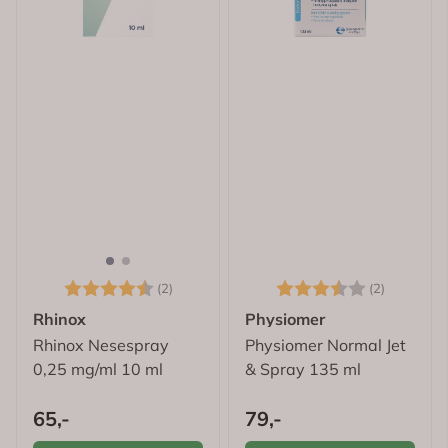
Karakter:
4.5 av 5 mulige
Karakter:
3.5 av 5
(2)
(2)
Rhinox
Physiomer
Rhinox Nesespray
Physiomer Normal Jet
0,25 mg/ml 10 ml
& Spray 135 ml
65,-
79,-