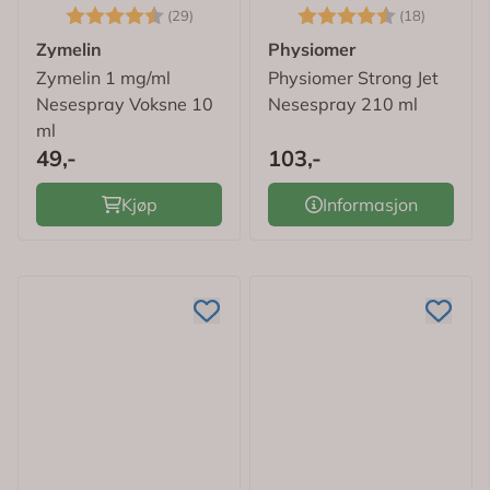
Karakter:
4.6 av 5 mulige
Karakter:
4.6 av 
(29)
(18)
Zymelin
Physiomer
Zymelin 1 mg/ml
Physiomer Strong Jet
Nesespray Voksne 10
Nesespray 210 ml
ml
49,-
103,-
Kjøp
Informasjon