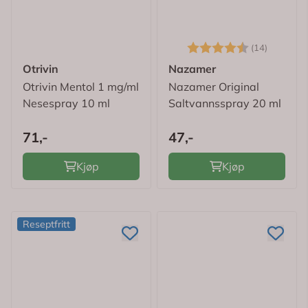
Karakter:
4.9 av 
(14)
Otrivin
Nazamer
Otrivin Mentol 1 mg/ml
Nazamer Original
Nesespray 10 ml
Saltvannsspray 20 ml
71,-
47,-
Kjøp
Kjøp
Reseptfritt