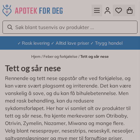
Hopp til innhold
Rask levering
Alltid lave priser
Trygg handel
✓
✓
✓
Hjem
/
Feber og forkjølelse
/
Tett og sår nese
Tett og sår nese
Rennende og tett nese oppstår ofte ved forkjølelse, og
kan være svært plagsomt og irriterende. Det kan være
vanskelig å sove, og du kan få bihulebetennelse. Men
med rask behandling, kan du redusere
sykdomsforløpet. Her har vi samlet alt av produkter til
tett og sår nese, fra kjente merkevarer som Otribaby,
Otrivin, Zymelin, Nazamer, Miwana og mange flere.
Velg blant nesesprayer, nesestrips, neseskyll, neseoljer,
saltvannsløsninger og mye mer til fornuftige priser.