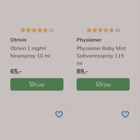
Karakter:
5.0 av 5 mulige
Karakter:
4.6 av 5
(2)
(8)
Otrivin
Physiomer
Otrivin 1 mg/ml
Physiomer Baby Mist
Nesespray 10 ml
Saltvannsspray 115
ml
65,-
89,-
Kjøp
Kjøp