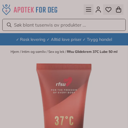
Hopp til innhold
Rask levering
Alltid lave priser
Trygg handel
✓
✓
✓
Hjem
/
Intim og samliv
/
Sex og lek
/
Rfsu Glidekrem 37C Lube 50 ml