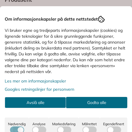
Produktanmeldelser
Om informasjonskapsler på dette nettstedet
Spørsmål og svar
Vi bruker egne og tredjeparts informasjonskapsler (cookies) og
lignende teknologier for å sikre grunnleggende funksjoner,
generere statistikk, og for å tilpasse markedsføring og annonser
Bruksområde
(inkludert deling av brukerdata med partnere). Samtykket er helt
frivillig. Du kan velge å godta alle, avvise valgfrie, eller tilpasse
Ingredienser
valgene dine per kategori nedenfor. Du kan når som helst endre
eller trekke tilbake dine samtykker via lenken «personvern»
nederst på nettsiden vår.
KUNDER SOM SÅ PÅ DETTE SÅ OGSÅ
Les mer om informasjonskapsler
Googles retningslinjer for personvern
PÅ
Avslå alle
Godta alle
Nødvendig
Analyse
Markedsføring
Målrettet
Egendefinert