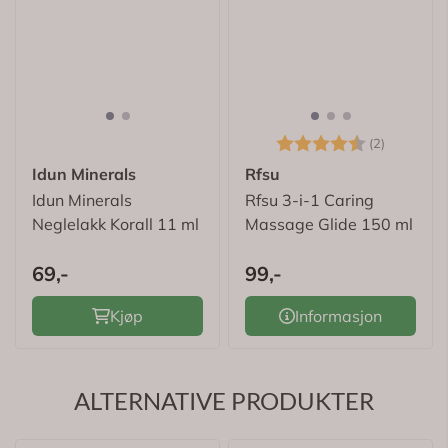
Karakter:
4.5 av 5
(2)
Idun Minerals
Rfsu
Idun Minerals
Rfsu 3-i-1 Caring
Neglelakk Korall 11 ml
Massage Glide 150 ml
69,-
99,-
Kjøp
Informasjon
ALTERNATIVE PRODUKTER