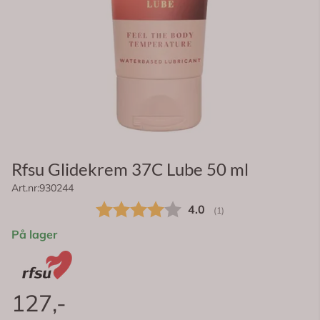
Rfsu Glidekrem 37C Lube 50 ml
Art.nr:
930244
Gjennomsnittskarakter:
4.0
(
stemmer:
1
)
På lager
127,-