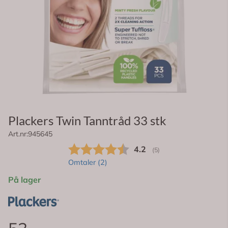
Plackers Twin Tanntråd 33 stk
Art.nr:
945645
På lager
53,-
(1,61,- kr/stk)