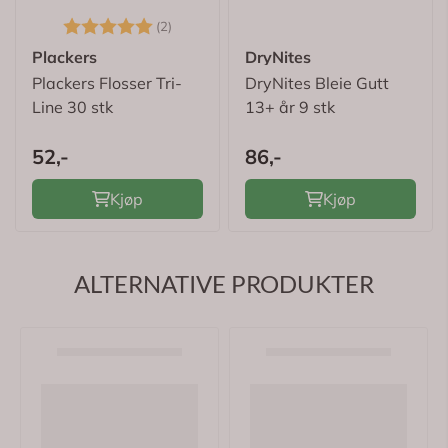
Plackers
DryNites
Plackers Flosser Tri-
DryNites Bleie Gutt
Line 30 stk
13+ år 9 stk
52,-
86,-
Kjøp
Kjøp
ALTERNATIVE PRODUKTER
Jordan
Ekulf
Jordan Clinic Easy
Ekulf PHB Flosser
Clean Tanntråd Refill
Tanntrådbøyler 30 stk
20 stk
44,-
47,-