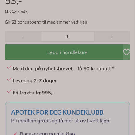
Gir
53
bonuspoeng til medlemmer ved kjøp
-
+
Legg i handlekurv
Meld deg på nyhetsbrevet – få 50 kr rabatt *
Levering 2-7 dager
Fri frakt > kr 995,-
APOTEK FOR DEG KUNDEKLUBB
Bli medlem gratis og få mer ut av hvert kjøp:
✓
Bonuspoeng på alle kjøp
✓
Gratis frakt > kr 695,-
✓
Eksklusive tilbud