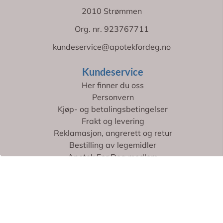
Kjøp- og betalingsbetingelser
Frakt og levering
Reklamasjon, angrerett og retur
Bestilling av legemidler
Apotek For Deg medlem
For leverandører
Kontakt oss
Jobb hos oss
UNICEF Bedriftsfadder
Våre verdier
Om oss
Nyhetsbrev
Få
50 kr
i rabatt på ditt første kjøp!
Meld deg på nyhetsbrevet og motta eksklusive
tilbud.
*
Gjelder ikke legemidler eller
pakkeprodukter. Minimumskjøp kr 399,-
E-post