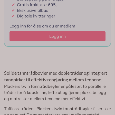
✓
Digitale kvitteringer
Logg inn for å se om du er medlem
Logg inn
Solide tanntrådbøyler med doble tråder og integrert
tannpirker til effektiv rengjøring mellom tennene.
Plackers twin tanntrådbøyler er påfestet to parallelle
tråder for å kapsle inn, løfte ut og fjerne plakk, belegg
og matrester mellom tennene mer effektivt.
Tuffloss-tråden i Plackers twin tanntrådbøyler fliser ikke
og er minst 7 ganger sterkere enn vanlig tanntråd.
Samtidig er de doble trådene ikke festet stramt til
bøylerarmene slik at de kan lirkes forsiktig og varsomt