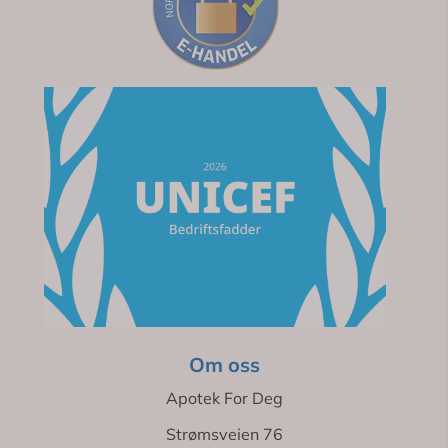
Om oss
Apotek For Deg
Strømsveien 76
2010 Strømmen
Org. nr. 923767711
kundeservice@apotekfordeg.no
Kundeservice
Her finner du oss
Personvern