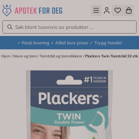
Hopp til innhold
Rask levering
Alltid lave priser
Trygg handel
✓
✓
✓
Hjem
/
Munn og tann
/
Tanntråd og tannstikkere
/
Plackers Twin Tanntråd 33 stk