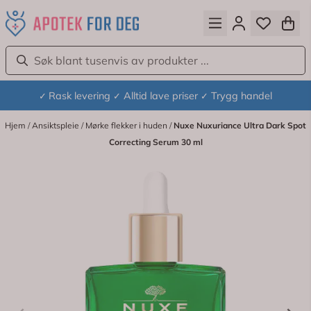
Hopp til innhold
Rask levering
Alltid lave priser
Trygg handel
✓
✓
✓
Hjem
/
Ansiktspleie
/
Mørke flekker i huden
/
Nuxe Nuxuriance Ultra Dark Spot
Correcting Serum 30 ml