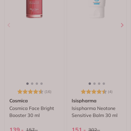
Karakter:
4.6 av 5 mulige
Karakter:
4.5 av 5
(16)
(4)
Cosmica
Isispharma
Cosmica Face Bright
Isispharma Neotone
Booster 30 ml
Sensitive Balm 30 ml
139,-
151,-
157,-
302,-