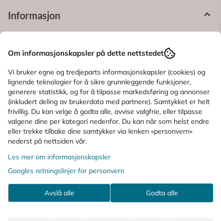
Informasjon
Produsent
Om informasjonskapsler på dette nettstedet
Produktanmeldelser
Vi bruker egne og tredjeparts informasjonskapsler (cookies) og
lignende teknologier for å sikre grunnleggende funksjoner,
Spørsmål og svar
generere statistikk, og for å tilpasse markedsføring og annonser
(inkludert deling av brukerdata med partnere). Samtykket er helt
frivillig. Du kan velge å godta alle, avvise valgfrie, eller tilpasse
Bruksområde
valgene dine per kategori nedenfor. Du kan når som helst endre
eller trekke tilbake dine samtykker via lenken «personvern»
nederst på nettsiden vår.
Ingredienser
Les mer om informasjonskapsler
Googles retningslinjer for personvern
KUNDER SOM SÅ PÅ DETTE SÅ OGSÅ
Avslå alle
Godta alle
PÅ