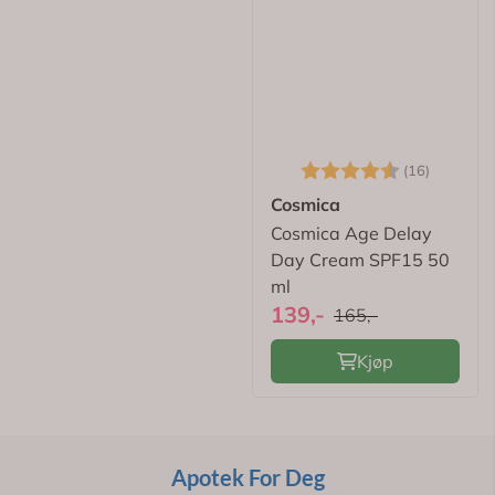
Karakter:
4.1 av 
(16)
Uriage
Cosmica
Uriage Eau Thermale
Cosmica Age Delay
Age Absolu
Day Cream SPF15 50
Redensifying Rosy
ml
599,-
139,-
Cream 50 ml
165,-
Kjøp
Kjøp
Apotek For Deg