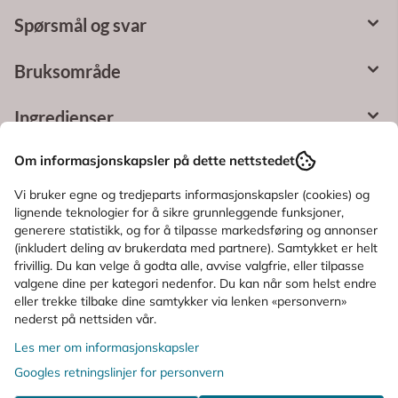
Spørsmål og svar
Bruksområde
Ingredienser
Om informasjonskapsler på dette nettstedet
KUNDER SOM SÅ PÅ DETTE SÅ OGSÅ
Vi bruker egne og tredjeparts informasjonskapsler (cookies) og
PÅ
lignende teknologier for å sikre grunnleggende funksjoner,
generere statistikk, og for å tilpasse markedsføring og annonser
(inkludert deling av brukerdata med partnere). Samtykket er helt
frivillig. Du kan velge å godta alle, avvise valgfrie, eller tilpasse
valgene dine per kategori nedenfor. Du kan når som helst endre
eller trekke tilbake dine samtykker via lenken «personvern»
nederst på nettsiden vår.
Les mer om informasjonskapsler
Googles retningslinjer for personvern