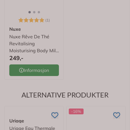
Karakter:
5.0 av 5 mulige
(1)
Nuxe
Nuxe
Nuxe Rêve De Thé
Nuxe Super Serum 30
Revitalising
ml
Moisturising Body Milk
249,-
562,-
24h 400 ml
Informasjon
Kjøp
ALTERNATIVE PRODUKTER
-16%