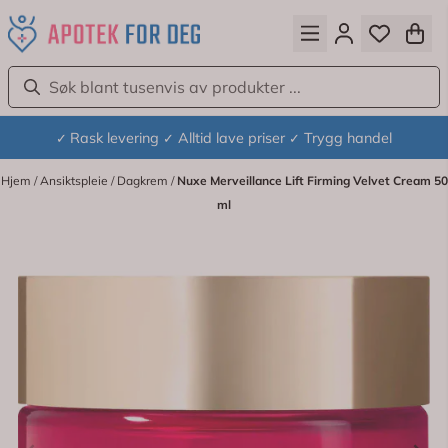
Hopp til innhold
Rask levering
Alltid lave priser
Trygg handel
✓
✓
✓
Hjem
/
Ansiktspleie
/
Dagkrem
/
Nuxe Merveillance Lift Firming Velvet Cream 50
ml