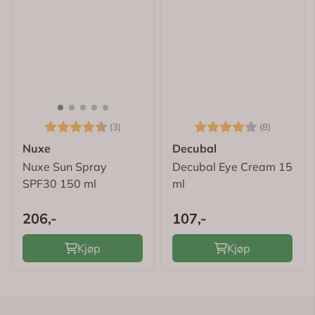
Karakter:
4.7 av 5 mulige
Karakter:
4.0 av 5
(3)
(8)
Nuxe
Decubal
Nuxe Sun Spray
Decubal Eye Cream 15
SPF30 150 ml
ml
206,-
107,-
Kjøp
Kjøp