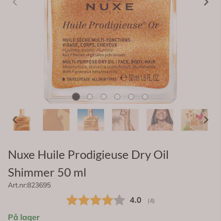
Nuxe Huile Prodigieuse Dry Oil
Shimmer 50 ml
Art.nr:
823695
Gjennomsnittskarakter:
4.0
(
stemmer:
4
)
På lager