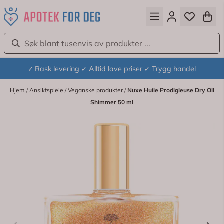
Hopp til innhold
Rask levering
Alltid lave priser
Trygg handel
✓
✓
✓
Hjem
/
Ansiktspleie
/
Veganske produkter
/
Nuxe Huile Prodigieuse Dry Oil
Shimmer 50 ml