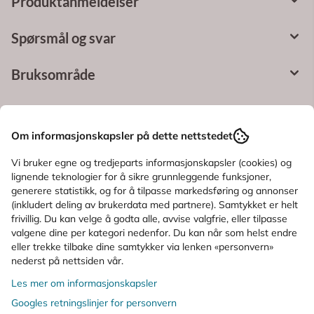
Produktanmeldelser
Spørsmål og svar
Bruksområde
Ingredienser
Om informasjonskapsler på dette nettstedet
KUNDER SOM SÅ PÅ DETTE SÅ OGSÅ
Vi bruker egne og tredjeparts informasjonskapsler (cookies) og
lignende teknologier for å sikre grunnleggende funksjoner,
PÅ
generere statistikk, og for å tilpasse markedsføring og annonser
(inkludert deling av brukerdata med partnere). Samtykket er helt
frivillig. Du kan velge å godta alle, avvise valgfrie, eller tilpasse
valgene dine per kategori nedenfor. Du kan når som helst endre
eller trekke tilbake dine samtykker via lenken «personvern»
nederst på nettsiden vår.
Les mer om informasjonskapsler
Googles retningslinjer for personvern