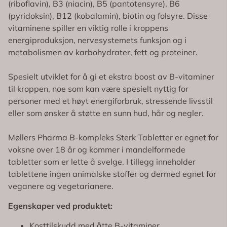
(riboflavin), B3 (niacin), B5 (pantotensyre), B6
(pyridoksin), B12 (kobalamin), biotin og folsyre. Disse
vitaminene spiller en viktig rolle i kroppens
energiproduksjon, nervesystemets funksjon og i
metabolismen av karbohydrater, fett og proteiner.
Spesielt utviklet for å gi et ekstra boost av B-vitaminer
til kroppen, noe som kan være spesielt nyttig for
personer med et høyt energiforbruk, stressende livsstil
eller som ønsker å støtte en sunn hud, hår og negler.
Møllers Pharma B-kompleks Sterk Tabletter er egnet for
voksne over 18 år og kommer i mandelformede
tabletter som er lette å svelge. I tillegg inneholder
tablettene ingen animalske stoffer og dermed egnet for
veganere og vegetarianere.
Egenskaper ved produktet:
Kosttilskudd med åtte B-vitaminer.