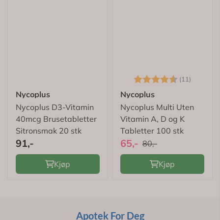
Karakter:
4.4 av 
(11)
Nycoplus
Nycoplus
Nycoplus D3-Vitamin
Nycoplus Multi Uten
40mcg Brusetabletter
Vitamin A, D og K
Sitronsmak 20 stk
Tabletter 100 stk
91,-
65,-
80,-
Kjøp
Kjøp
Apotek For Deg