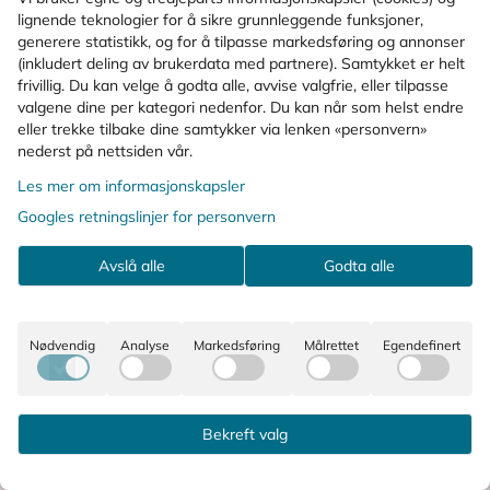
lignende teknologier for å sikre grunnleggende funksjoner,
Spørsmål og svar
generere statistikk, og for å tilpasse markedsføring og annonser
(inkludert deling av brukerdata med partnere). Samtykket er helt
frivillig. Du kan velge å godta alle, avvise valgfrie, eller tilpasse
Bruksområde
valgene dine per kategori nedenfor. Du kan når som helst endre
eller trekke tilbake dine samtykker via lenken «personvern»
Ingredienser
nederst på nettsiden vår.
Les mer om informasjonskapsler
Googles retningslinjer for personvern
KUNDER SOM SÅ PÅ DETTE SÅ OGSÅ
PÅ
Avslå alle
Godta alle
Nødvendig
Analyse
Markedsføring
Målrettet
Egendefinert
Bekreft valg