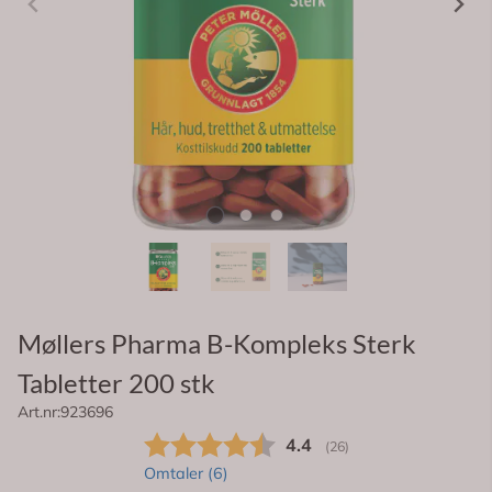
Møllers Pharma B-Kompleks Sterk
Tabletter 200 stk
Art.nr:
923696
Gjennomsnittskarakter:
4.4
(
stemmer:
26
)
Omtaler (
6
)