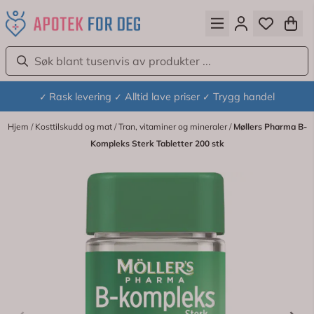
Hopp til innhold
Rask levering
Alltid lave priser
Trygg handel
✓
✓
✓
Hjem
/
Kosttilskudd og mat
/
Tran, vitaminer og mineraler
/
Møllers Pharma B-
Kompleks Sterk Tabletter 200 stk