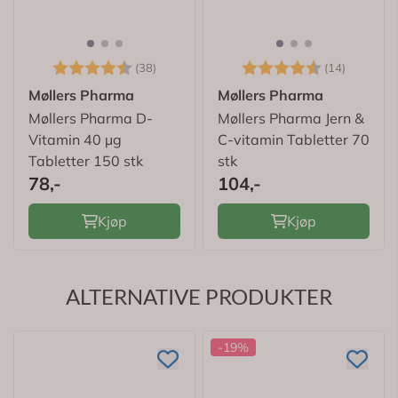
Karakter:
4.6 av 5 mulige
Karakter:
4.7 av 
(38)
(14)
Møllers Pharma
Møllers Pharma
Møllers Pharma D-
Møllers Pharma Jern &
Vitamin 40 µg
C-vitamin Tabletter 70
Tabletter 150 stk
stk
78,-
104,-
Kjøp
Kjøp
ALTERNATIVE PRODUKTER
-19%