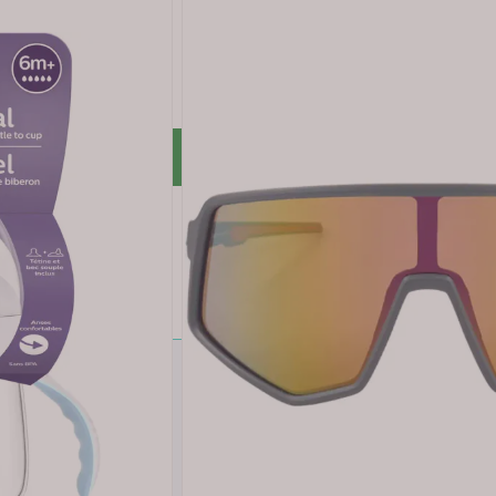
 i mat
n er fortynnet
r rabatt *
LUBB
ert kjøp: