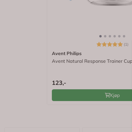
Ingredienser
✓
Eksklusive tilbud
✓
Digitale kvitteringer
Logg inn for å se om du er medlem
Karakter:
5
(1)
Avent Philips
Avent Natural Response Trainer Cu
123,-
Kjøp