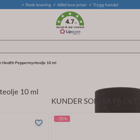
✓ Rask levering ✓ Alltid lave priser ✓ Trygg handel
4.7
/5
BASERT PÅ 2689 STEMMER
 Health Peppermynteolje 10 ml
eolje 10 ml
KUNDER SOM SÅ PÅ DETT
terisk olje som kan brukes som smakstilsetning i mat, særlig
nnet.
-35%