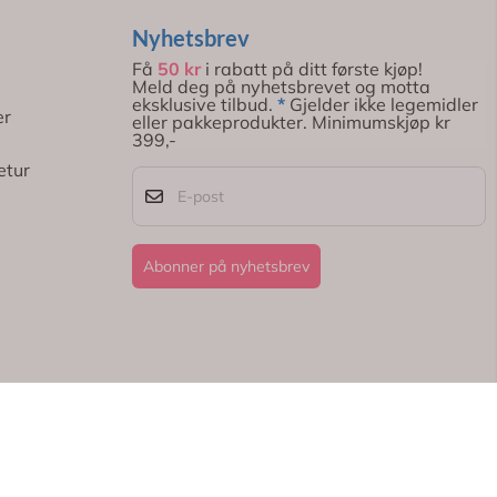
Nyhetsbrev
Få
50 kr
i rabatt på ditt første kjøp!
Meld deg på nyhetsbrevet og motta
eksklusive tilbud.
*
Gjelder ikke legemidler
er
eller pakkeprodukter. Minimumskjøp kr
399,-
etur
E-post
Abonner på nyhetsbrev