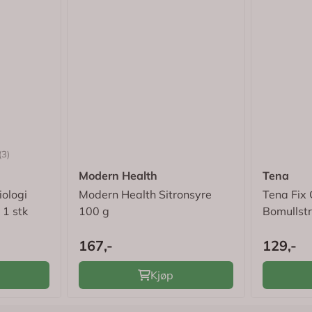
4.7 av 5 mulige
(3)
Modern Health
Tena
iologi
Modern Health Sitronsyre
Tena Fix 
 1 stk
100 g
Bomullstr
167,-
129,-
Kjøp