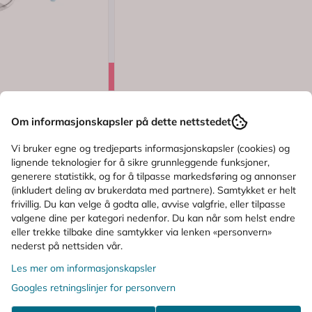
Logg inn
.0 av 5 mulige
Om informasjonskapsler på dette nettstedet
Mokki
p 6m+ 150 ml
Mokki Solbrille MO2296 B 1 stk
Vi bruker egne og tredjeparts informasjonskapsler (cookies) og
lignende teknologier for å sikre grunnleggende funksjoner,
generere statistikk, og for å tilpasse markedsføring og annonser
(inkludert deling av brukerdata med partnere). Samtykket er helt
259,-
399,-
frivillig. Du kan velge å godta alle, avvise valgfrie, eller tilpasse
valgene dine per kategori nedenfor. Du kan når som helst endre
Kjøp
eller trekke tilbake dine samtykker via lenken «personvern»
nederst på nettsiden vår.
Les mer om informasjonskapsler
ALTERNATIVE PRODUKTER
Googles retningslinjer for personvern