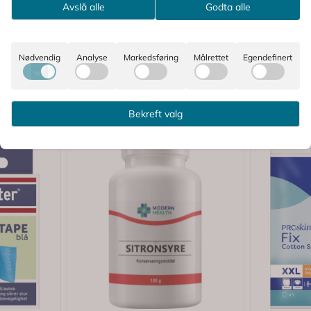
Avslå alle
Godta alle
Nødvendig
Analyse
Markedsføring
Målrettet
Egendefinert
Bekreft valg