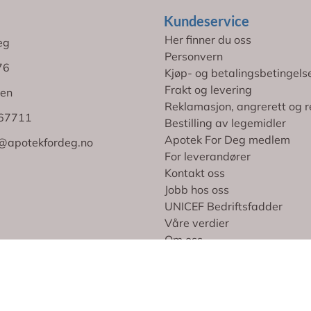
Kundeservice
Her finner du oss
eg
Personvern
76
Kjøp- og betalingsbetingels
Frakt og levering
en
Reklamasjon, angrerett og r
767711
Bestilling av legemidler
Apotek For Deg medlem
@apotekfordeg.no
For leverandører
Kontakt oss
Jobb hos oss
UNICEF Bedriftsfadder
Våre verdier
Om oss