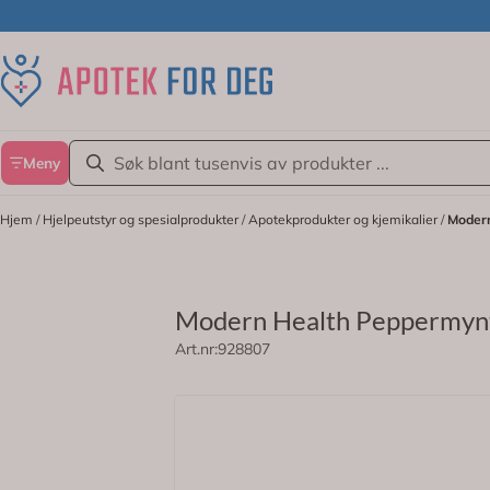
Hopp til innhold
Meny
Hjem
/
Hjelpeutstyr og spesialprodukter
/
Apotekprodukter og kjemikalier
/
Modern
Modern Health Peppermynt
Art.nr:
928807
Modern Health Peppermynteolje er en e
På lager
konsentrert og skal alltid brukes forty
Egenskaper
Eterisk olje av peppermynte