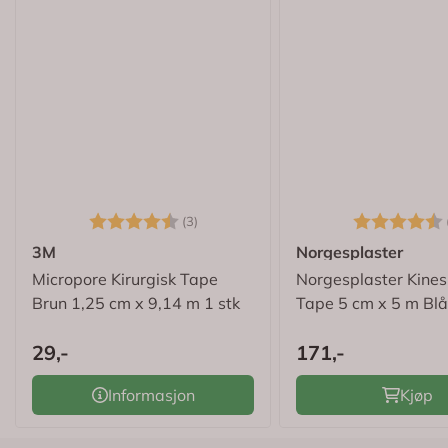
Karakter:
4.7 av 5 mulige
Karakter:
(3)
3M
Norgesplaster
Micropore Kirurgisk Tape
Norgesplaster Kines
Brun 1,25 cm x 9,14 m 1 stk
Tape 5 cm x 5 m Blå
29,-
171,-
Informasjon
Kjøp