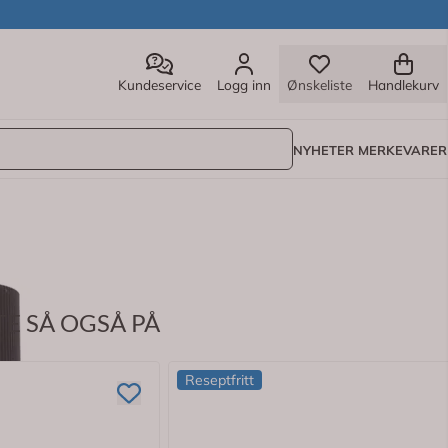
Kundeservice
Logg inn
Ønskeliste
Handlekurv
NYHETER
MERKEVARER
E SÅ OGSÅ PÅ
 i konfekt, bakverk og desserter. Oljen kan også tilsettes b
Reseptfritt