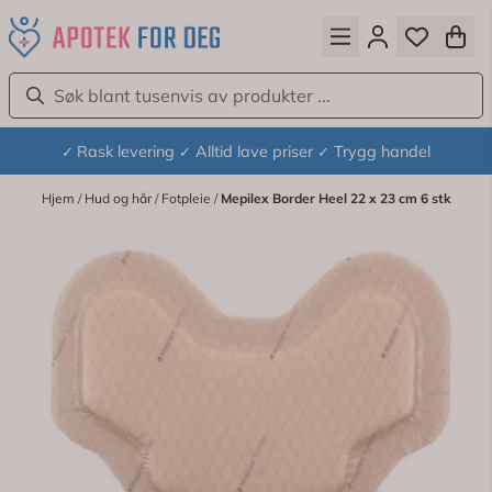
Hopp til innhold
Rask levering
Alltid lave priser
Trygg handel
✓
✓
✓
Hjem
/
Hud og hår
/
Fotpleie
/
Mepilex Border Heel 22 x 23 cm 6 stk