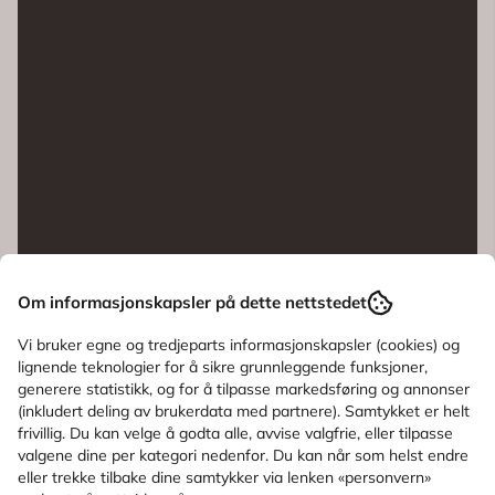
Om informasjonskapsler på dette nettstedet
Vi bruker egne og tredjeparts informasjonskapsler (cookies) og
lignende teknologier for å sikre grunnleggende funksjoner,
generere statistikk, og for å tilpasse markedsføring og annonser
Informasjon
(inkludert deling av brukerdata med partnere). Samtykket er helt
frivillig. Du kan velge å godta alle, avvise valgfrie, eller tilpasse
valgene dine per kategori nedenfor. Du kan når som helst endre
Produsent
eller trekke tilbake dine samtykker via lenken «personvern»