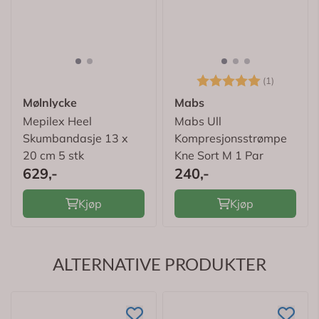
Karakter:
5.0 av 5
(1)
Mølnlycke
Mabs
Mepilex Heel
Mabs Ull
Skumbandasje 13 x
Kompresjonsstrømpe
20 cm 5 stk
Kne Sort M 1 Par
629,-
240,-
Kjøp
Kjøp
ALTERNATIVE PRODUKTER