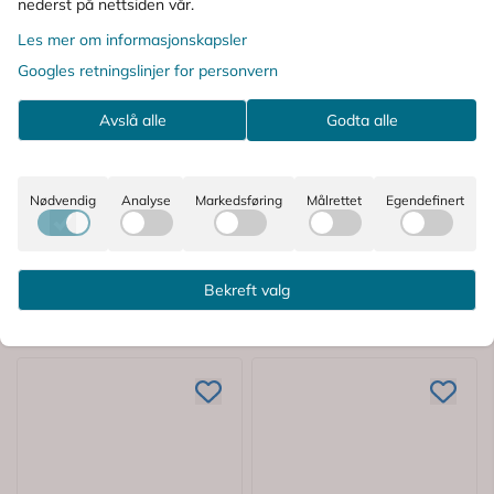
nederst på nettsiden vår.
Produktanmeldelser
Les mer om informasjonskapsler
Googles retningslinjer for personvern
Spørsmål og svar
Avslå alle
Godta alle
Bruksområder
Ingredienser
Nødvendig
Analyse
Markedsføring
Målrettet
Egendefinert
KUNDER SOM SÅ PÅ DETTE SÅ OGSÅ
Bekreft valg
PÅ