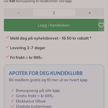
Gir
938
bonuspoeng til medlemmer ved kjøp
-
+
Legg i handlekurv
Meld deg på nyhetsbrevet – få 50 kr rabatt *
Levering 2-7 dager
Fri frakt > kr 995,-
APOTEK FOR DEG KUNDEKLUBB
Bli medlem gratis og få mer ut av hvert kjøp:
✓
Bonuspoeng på alle kjøp
✓
Gratis frakt > kr 695,-
✓
Eksklusive tilbud
✓
Digitale kvitteringer