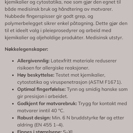
kjemikalier og cytostatika, noe som gjør den egnet til
både medisinsk bruk og håndtering av matvarer.
Nubbede fingerspisser gir godt grep, og
polymerbelegget sikrer enkel påtagning. Dette gjør den
til et ideelt valg i pleieprosedyrer og arbeid med
kjemikalier og oljeholdige produkter. Medisinsk utstyr.
Nøkkelegenskaper:
Allergivennlig:
Latexfritt materiale reduserer
risikoen for allergiske reaksjoner.
Høy beskyttelse:
Testet mot kjemikalier,
cytostatika og viruspenetrasjon (ASTM F1671).
Optimal fingerfølelse:
Tynn og smidig hanske som
gir presisjon i arbeidet.
Godkjent for matvarebruk:
Trygg for kontakt med
matvarer inntil 40 °C.
Robust design:
Min. 6 N bruddstyrke før og etter
aldring (EN 455 1-4).
Finnes i størrelsene:
S–XL.