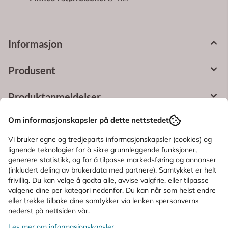
Informasjon
Produsent
Produktanmeldelser
Om informasjonskapsler på dette nettstedet
Spørsmål og svar
Vi bruker egne og tredjeparts informasjonskapsler (cookies) og
lignende teknologier for å sikre grunnleggende funksjoner,
KUNDER SOM SÅ PÅ DETTE SÅ OGSÅ
generere statistikk, og for å tilpasse markedsføring og annonser
(inkludert deling av brukerdata med partnere). Samtykket er helt
PÅ
frivillig. Du kan velge å godta alle, avvise valgfrie, eller tilpasse
valgene dine per kategori nedenfor. Du kan når som helst endre
eller trekke tilbake dine samtykker via lenken «personvern»
nederst på nettsiden vår.
Les mer om informasjonskapsler