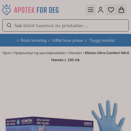
Hopp til innhold
Rask levering
Alltid lave priser
Trygg handel
✓
✓
✓
Hjem
/
Hjelpeutstyr og spesialprodukter
/
Hansker
/
Klinion Ultra Comfort Nitril
Hanske L 150 stk