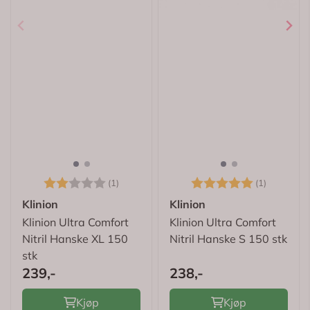
Karakter:
2.0 av 5 mulige
Karakter:
5.0 av 5
(1)
(1)
Klinion
Klinion
Klinion Ultra Comfort
Klinion Ultra Comfort
Nitril Hanske XL 150
Nitril Hanske S 150 stk
stk
239,-
238,-
Kjøp
Kjøp