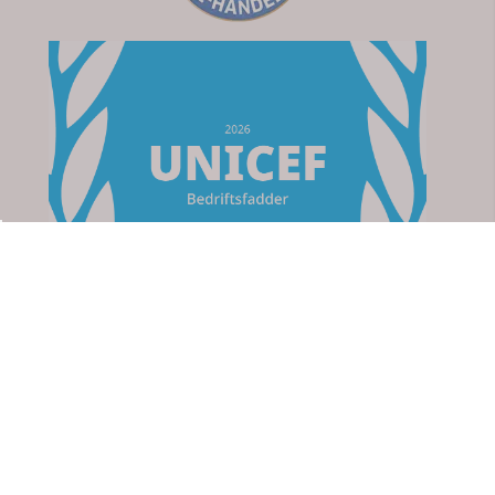
Om oss
Apotek For Deg
Strømsveien 76
2010 Strømmen