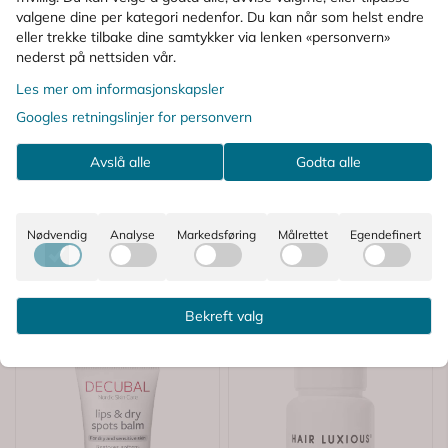
valgene dine per kategori nedenfor. Du kan når som helst endre
eller trekke tilbake dine samtykker via lenken «personvern»
KUNDER SOM SÅ PÅ DETTE SÅ OGSÅ
nederst på nettsiden vår.
PÅ
Les mer om informasjonskapsler
Googles retningslinjer for personvern
-33%
Avslå alle
Godta alle
Nødvendig
Analyse
Markedsføring
Målrettet
Egendefinert
Bekreft valg