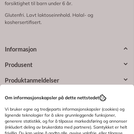
forsiktighet til barn under 6 år.
Glutenfri. Lavt laktoseinnhold. Halal- og
koshersertifisert.
Informasjon
Produsent
Produktanmeldelser
Spørsmål og svar
Om informasjonskapsler på dette nettstedet
Vi bruker egne og tredjeparts informasjonskapsler (cookies) og
Bruksområde
lignende teknologier for å sikre grunnleggende funksjoner,
generere statistikk, og for å tilpasse markedsføring og annonser
Ingredienser
(inkludert deling av brukerdata med partnere). Samtykket er helt
frivillig. Du kan velge å godta alle, avvise valgfrie, eller tilpasse