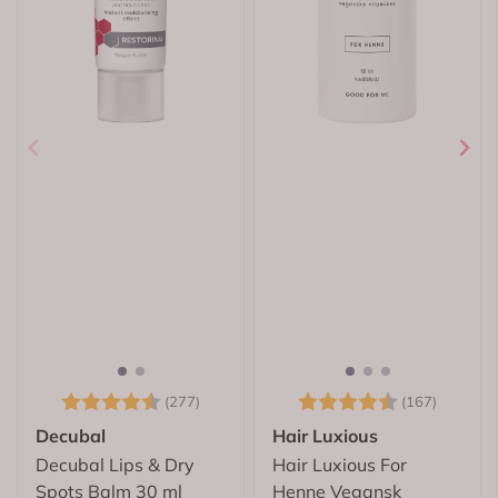
Karakter:
4.7 av 5 mulige
Karakter:
4.6 av 
(277)
(167)
Decubal
Hair Luxious
Decubal Lips & Dry
Hair Luxious For
Spots Balm 30 ml
Henne Vegansk