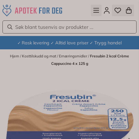
Hopp til innhold
Rask levering
Alltid lave priser
Trygg handel
✓
✓
✓
Hjem
/
Kosttilskudd og mat
/
Ernæringsmidler
/
Fresubin 2 kcal Crème
Cappuccino 4 x 125 g