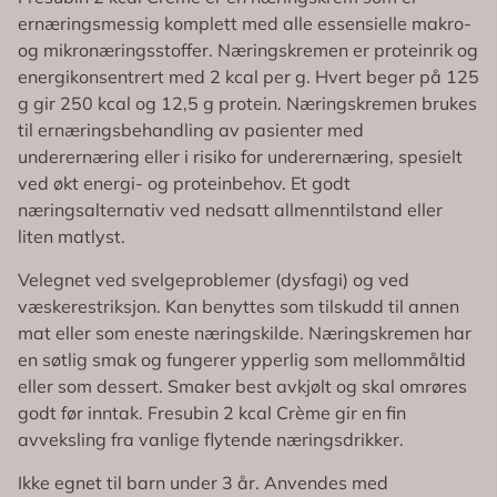
ernæringsmessig komplett med alle essensielle makro-
og mikronæringsstoffer. Næringskremen er proteinrik og
energikonsentrert med 2 kcal per g. Hvert beger på 125
g gir 250 kcal og 12,5 g protein. Næringskremen brukes
til ernæringsbehandling av pasienter med
underernæring eller i risiko for underernæring, spesielt
ved økt energi- og proteinbehov. Et godt
næringsalternativ ved nedsatt allmenntilstand eller
liten matlyst.
Velegnet ved svelgeproblemer (dysfagi) og ved
væskerestriksjon. Kan benyttes som tilskudd til annen
mat eller som eneste næringskilde. Næringskremen har
en søtlig smak og fungerer ypperlig som mellommåltid
eller som dessert. Smaker best avkjølt og skal omrøres
godt før inntak. Fresubin 2 kcal Crème gir en fin
avveksling fra vanlige flytende næringsdrikker.
Ikke egnet til barn under 3 år. Anvendes med