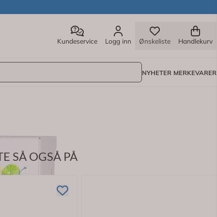
Kundeservice
Logg inn
Ønskeliste
Handlekurv
NYHETER
MERKEVARER
E SÅ OGSÅ PÅ
.
ies. Perfekt å ha med i vesken.
myk gelekjerne som inneholder fluor. Pakken inneholder 30 sm