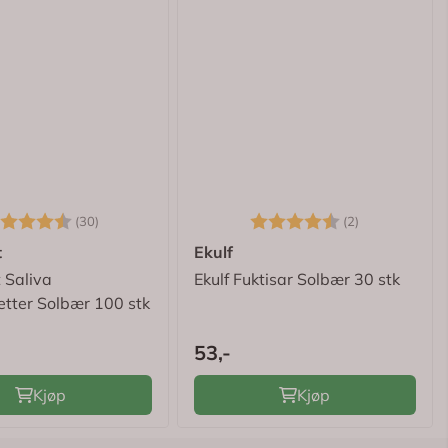
rakter:
4.5 av 5 mulige
Karakter:
4.5 av 5 mu
(30)
(2)
t
Ekulf
 Saliva
Ekulf Fuktisar Solbær 30 stk
etter Solbær 100 stk
53,-
Kjøp
Kjøp