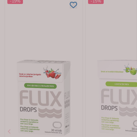
-19%
-15%