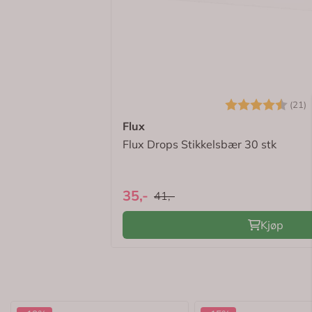
✓
Bonuspoeng på alle kjøp
✓
Gratis frakt > kr 695,-
✓
Eksklusive tilbud
✓
Digitale kvitteringer
Logg inn for å se om du er medlem
Karakter:
4
(21)
Flux
Flux Drops Stikkelsbær 30 stk
35,-
41,-
Kjøp