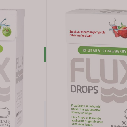
r rabatt *
LUBB
ert kjøp: