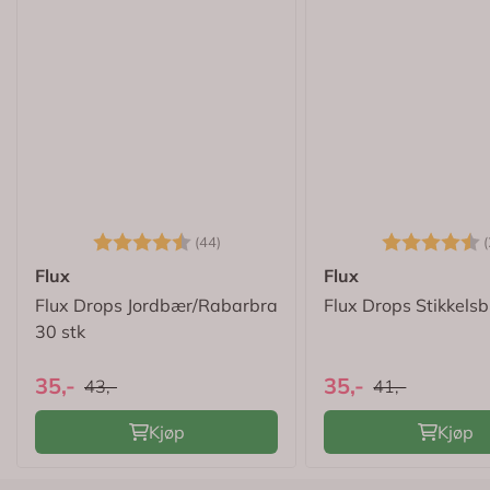
Karakter:
4.8 av 5 mulige
Karakter:
(44)
(
Flux
Flux
Flux Drops Jordbær/Rabarbra
Flux Drops Stikkels
30 stk
35,-
35,-
43,-
41,-
Kjøp
Kjøp