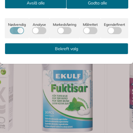
Avslå alle
Godta alle
Nødvendig
Analyse
Markedsføring
Målrettet
Egendefinert
Bekreft valg