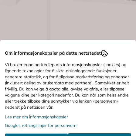
.6 av 5 mulige
Karakter:
(44)
Logg inn
Om informasjonskapsler på dette nettstedet
Flux
Flux Drops Jordbær/Rabarbra 30 st
Vi bruker egne og tredjeparts informasjonskapsler (cookies) og
lignende teknologier for å sikre grunnleggende funksjoner,
generere statistikk, og for å tilpasse markedsføring og annonser
(inkludert deling av brukerdata med partnere). Samtykket er helt
35,-
43,-
frivillig. Du kan velge å godta alle, avvise valgfrie, eller tilpasse
valgene dine per kategori nedenfor. Du kan når som helst endre
Kjøp
eller trekke tilbake dine samtykker via lenken «personvern»
nederst på nettsiden vår.
Les mer om informasjonskapsler
ALTERNATIVE PRODUKTER
Googles retningslinjer for personvern