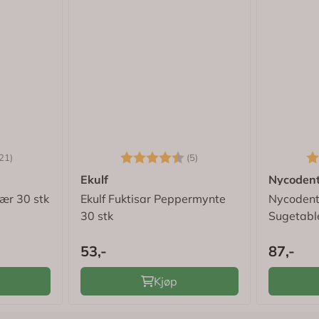
4.6 av 5 mulige
Karakter:
4.4 av 5 mulige
Ka
21)
(5)
Ekulf
Nycoden
bær 30 stk
Ekulf Fuktisar Peppermynte
Nycodent
30 stk
Sugetabl
53,-
87,-
Kjøp