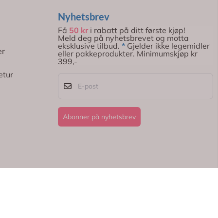
Nyhetsbrev
Få
50 kr
i rabatt på ditt første kjøp!
Meld deg på nyhetsbrevet og motta
eksklusive tilbud.
*
Gjelder ikke legemidler
er
eller pakkeprodukter. Minimumskjøp kr
399,-
etur
E-post
Abonner på nyhetsbrev