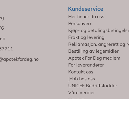
Kundeservice
Her finner du oss
eg
Personvern
76
Kjøp- og betalingsbetingels
Frakt og levering
en
Reklamasjon, angrerett og r
767711
Bestilling av legemidler
Apotek For Deg medlem
@apotekfordeg.no
For leverandører
Kontakt oss
Jobb hos oss
UNICEF Bedriftsfadder
Våre verdier
Om oss