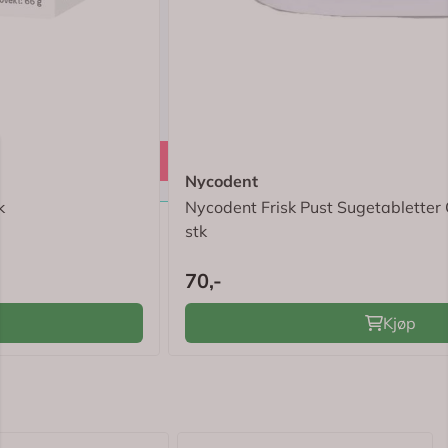
4.8 av 5 mulige
Nycodent
k
Nycodent Frisk Pust Sugetabletter
stk
70,-
Kjøp