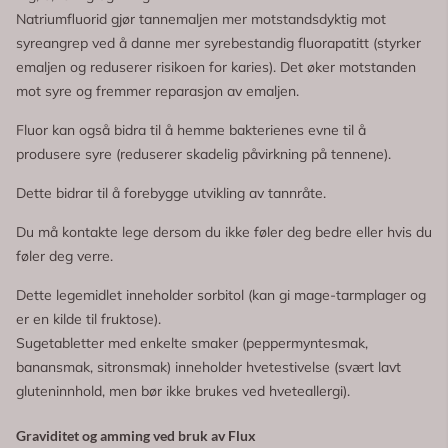
Natriumfluorid gjør tannemaljen mer motstandsdyktig mot
syreangrep ved å danne mer syrebestandig fluorapatitt (styrker
emaljen og reduserer risikoen for karies). Det øker motstanden
mot syre og fremmer reparasjon av emaljen.
Fluor kan også bidra til å hemme bakterienes evne til å
produsere syre (reduserer skadelig påvirkning på tennene).
Dette bidrar til å forebygge utvikling av tannråte.
Du må kontakte lege dersom du ikke føler deg bedre eller hvis du
føler deg verre.
Dette legemidlet inneholder sorbitol (kan gi mage-tarmplager og
er en kilde til fruktose).
Sugetabletter med enkelte smaker (peppermyntesmak,
banansmak, sitronsmak) inneholder hvetestivelse (svært lavt
gluteninnhold, men bør ikke brukes ved hveteallergi).
Graviditet og amming ved bruk av Flux