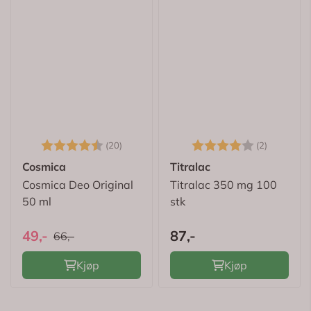
Karakter:
4.3 av 5 mulige
Karakter:
4.0 av 5
(20)
(2)
Cosmica
Titralac
Cosmica Deo Original
Titralac 350 mg 100
50 ml
stk
49,-
87,-
66,-
Kjøp
Kjøp