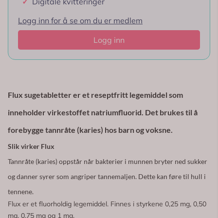
✓
Digitale kvitteringer
Logg inn for å se om du er medlem
Logg inn
Flux sugetabletter er et reseptfritt legemiddel som
inneholder virkestoffet natriumfluorid. Det brukes til å
forebygge tannråte (karies) hos barn og voksne.
Slik virker Flux
Tannråte (karies) oppstår når bakterier i munnen bryter ned sukker
og danner syrer som angriper tannemaljen. Dette kan føre til hull i
tennene.
Flux er et fluorholdig legemiddel. Finnes i styrkene 0,25 mg, 0,50
mg, 0,75 mg og 1 mg.