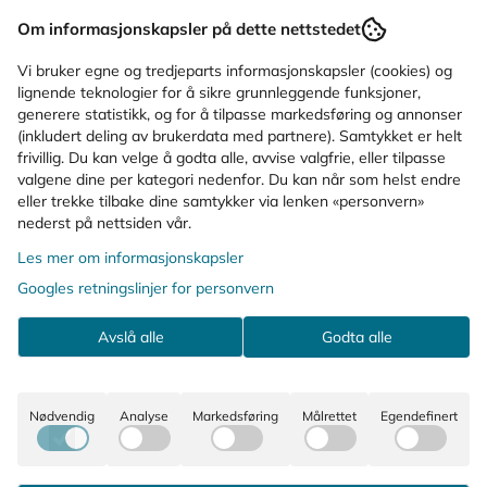
Produsent
Om informasjonskapsler på dette nettstedet
Produktanmeldelser
Vi bruker egne og tredjeparts informasjonskapsler (cookies) og
lignende teknologier for å sikre grunnleggende funksjoner,
generere statistikk, og for å tilpasse markedsføring og annonser
Spørsmål og svar
(inkludert deling av brukerdata med partnere). Samtykket er helt
frivillig. Du kan velge å godta alle, avvise valgfrie, eller tilpasse
valgene dine per kategori nedenfor. Du kan når som helst endre
Bruksområde
eller trekke tilbake dine samtykker via lenken «personvern»
nederst på nettsiden vår.
Forsiktighetsregler
Les mer om informasjonskapsler
Googles retningslinjer for personvern
Ingredienser
Avslå alle
Godta alle
KUNDER SOM SÅ PÅ DETTE SÅ OGSÅ
PÅ
Nødvendig
Analyse
Markedsføring
Målrettet
Egendefinert
-26%
Reseptfritt