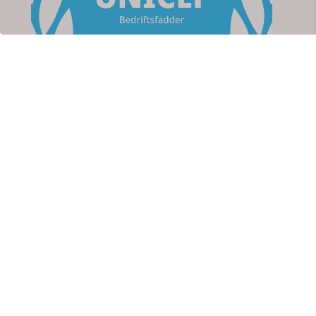
Om oss
Apotek For Deg
Strømsveien 76
2010 Strømmen
Org. nr. 923767711
kundeservice@apotekfordeg.no
Kundeservice
Her finner du oss
Personvern