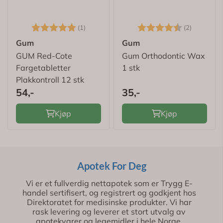
Karakter:
5.0 av 5 mulige
Karakter:
4.5 av 5
(1)
(2)
Gum
Gum
GUM Red-Cote
Gum Orthodontic Wax
Fargetabletter
1 stk
Plakkontroll 12 stk
54,-
35,-
Kjøp
Kjøp
Apotek For Deg
Vi er et fullverdig nettapotek som er Trygg E-
handel sertifisert, og registrert og godkjent hos
Direktoratet for medisinske produkter. Vi har
rask levering og leverer et stort utvalg av
apotekvarer og legemidler i hele Norge.