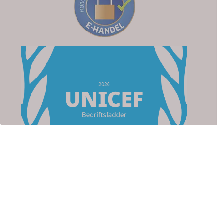
Om oss
Apotek For Deg
Strømsveien 76