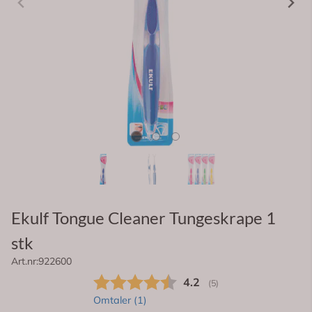
Ekulf Tongue Cleaner Tungeskrape 1
stk
Art.nr:
922600
Gjennomsnittskarakter:
4.2
(
stemmer:
5
)
Omtaler (
1
)