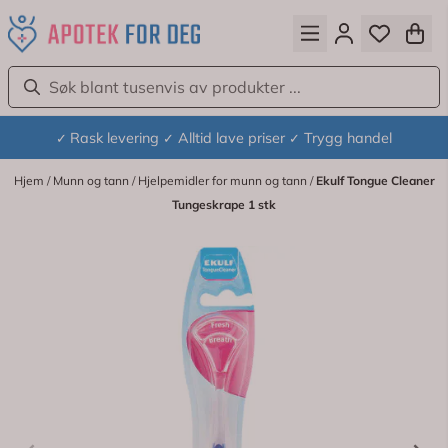
Hopp til innhold
Rask levering
Alltid lave priser
Trygg handel
✓
✓
✓
Hjem
/
Munn og tann
/
Hjelpemidler for munn og tann
/
Ekulf Tongue Cleaner
Tungeskrape 1 stk