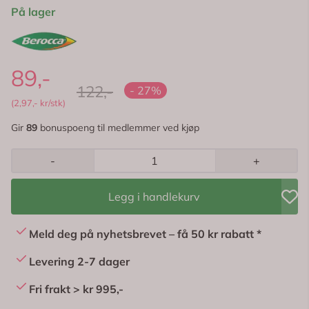
På lager
89,-
122,-
- 27%
(2,97,- kr/stk)
Gir
89
bonuspoeng til medlemmer ved kjøp
-
+
Legg i handlekurv
Meld deg på nyhetsbrevet – få 50 kr rabatt *
Levering 2-7 dager
Fri frakt > kr 995,-