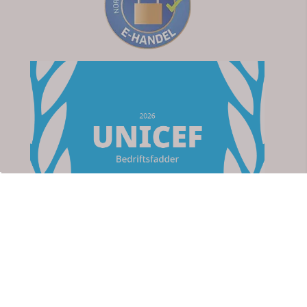
Om oss
Apotek For Deg
Strømsveien 76