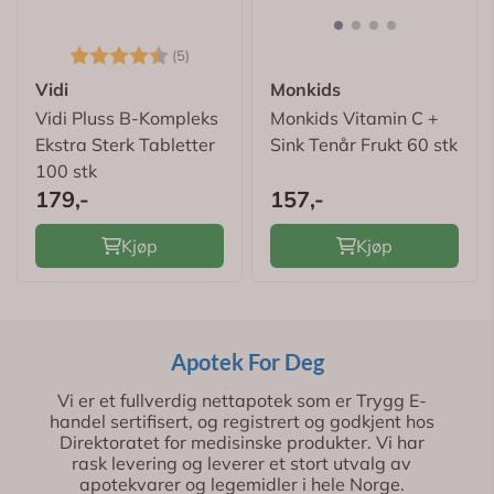
Karakter:
4.4 av 5 mulige
(5)
Vidi
Monkids
Vidi Pluss B-Kompleks
Monkids Vitamin C +
Ekstra Sterk Tabletter
Sink Tenår Frukt 60 stk
100 stk
179,-
157,-
Kjøp
Kjøp
Apotek For Deg
Vi er et fullverdig nettapotek som er Trygg E-
handel sertifisert, og registrert og godkjent hos
Direktoratet for medisinske produkter. Vi har
rask levering og leverer et stort utvalg av
apotekvarer og legemidler i hele Norge.