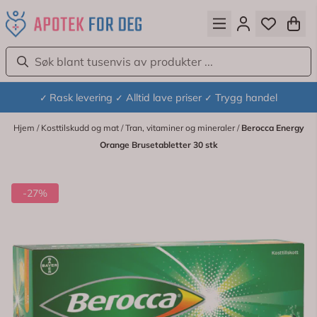
Hopp til innhold
Rask levering
Alltid lave priser
Trygg handel
✓
✓
✓
Hjem
/
Kosttilskudd og mat
/
Tran, vitaminer og mineraler
/
Berocca Energy
Orange Brusetabletter 30 stk
-27%