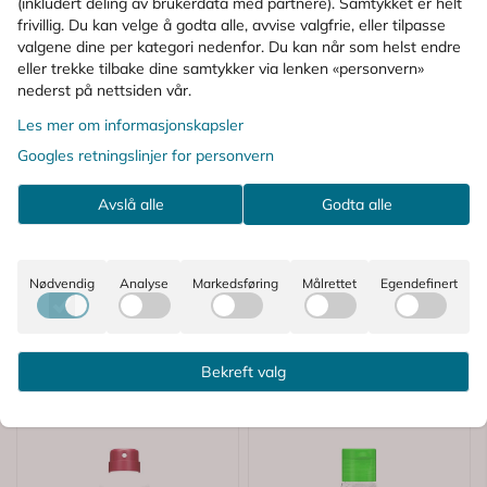
(inkludert deling av brukerdata med partnere). Samtykket er helt
frivillig. Du kan velge å godta alle, avvise valgfrie, eller tilpasse
Spørsmål og svar
valgene dine per kategori nedenfor. Du kan når som helst endre
eller trekke tilbake dine samtykker via lenken «personvern»
nederst på nettsiden vår.
KUNDER SOM SÅ PÅ DETTE SÅ OGSÅ
Les mer om informasjonskapsler
PÅ
Googles retningslinjer for personvern
Avslå alle
Godta alle
Nødvendig
Analyse
Markedsføring
Målrettet
Egendefinert
Bekreft valg