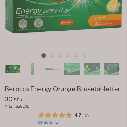
Berocca Energy Orange Brusetabletter
30 stk
Art.nr:
828205
Gjennomsnittskarakter:
4.7
(
stemmer:
7
)
Omtaler (
2
)