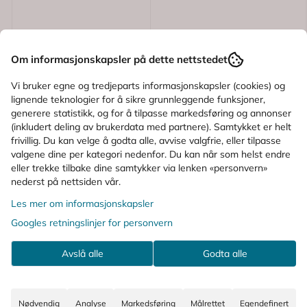
Om informasjonskapsler på dette nettstedet
Vi bruker egne og tredjeparts informasjonskapsler (cookies) og
lignende teknologier for å sikre grunnleggende funksjoner,
generere statistikk, og for å tilpasse markedsføring og annonser
(inkludert deling av brukerdata med partnere). Samtykket er helt
frivillig. Du kan velge å godta alle, avvise valgfrie, eller tilpasse
valgene dine per kategori nedenfor. Du kan når som helst endre
eller trekke tilbake dine samtykker via lenken «personvern»
Karakter:
5.0 av 5 mulige
(2)
nederst på nettsiden vår.
Berocca
Les mer om informasjonskapsler
Berocca Boost
Googles retningslinjer for personvern
Acerola
Brusetabletter 30 stk
Avslå alle
Godta alle
187,-
Kjøp
Nødvendig
Analyse
Markedsføring
Målrettet
Egendefinert