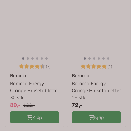
Karakter:
4.7 av 5 mulige
Karakter:
5.0 av 5
(7)
(1)
Berocca
Berocca
Berocca Energy
Berocca Energy
Orange Brusetabletter
Orange Brusetabletter
30 stk
15 stk
89,-
79,-
122,-
Kjøp
Kjøp