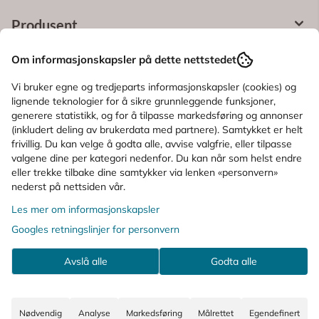
Produsent
Om informasjonskapsler på dette nettstedet
Produktanmeldelser
Vi bruker egne og tredjeparts informasjonskapsler (cookies) og
Spørsmål og svar
lignende teknologier for å sikre grunnleggende funksjoner,
generere statistikk, og for å tilpasse markedsføring og annonser
(inkludert deling av brukerdata med partnere). Samtykket er helt
Bruksområde
frivillig. Du kan velge å godta alle, avvise valgfrie, eller tilpasse
valgene dine per kategori nedenfor. Du kan når som helst endre
Ingredienser
eller trekke tilbake dine samtykker via lenken «personvern»
nederst på nettsiden vår.
Les mer om informasjonskapsler
KUNDER SOM SÅ PÅ DETTE SÅ OGSÅ
Googles retningslinjer for personvern
PÅ
Avslå alle
Godta alle
Nødvendig
Analyse
Markedsføring
Målrettet
Egendefinert