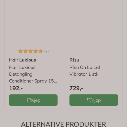
Karakter:
5.0 av 5 mulige
(2)
Hair Luxious
Rfsu
Hair Luxious
Rfsu Oh La La!
Detangling
Vibrator 1 stk
Conditioner Spray 150
192,-
729,-
ml
Kjøp
Kjøp
ALTERNATIVE PRODUKTER