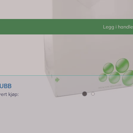
for bruk rundt kanyler og medisinske innføringssteder.
-woven materiale for komfortabel kontakt med huden.
Legg i handl
 til å håndtere væske og beskytte sår.
r rabatt *
pakket for å opprettholde sterilitet og enkel håndtering.
or god dekning og tilpasning.
LUBB
ert kjøp: