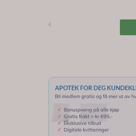
Nøkkelegenskaper:
Gir
242
bonuspoeng til medlemmer ved kjøp
Sterile splittkompresser:
Ideelle 
Hudvennlige:
Laget av mykt non
-
+
God absorpsjonsevne:
Effektive
Meld deg på nyhetsbrevet – få 50 k
Praktisk emballasje:
Individuelt 
Levering 2-7 dager
Standard størrelse:
10 x 10 cm f
Fri frakt > kr 995,-
Informasjon
APOTEK FOR DEG KUNDEK
Bli medlem gratis og få mer ut av hv
Produsent
✓
Bonuspoeng på alle kjøp
✓
Gratis frakt > kr 695,-
Produktanmeldelser
✓
Eksklusive tilbud
✓
Digitale kvitteringer
Spørsmål og svar