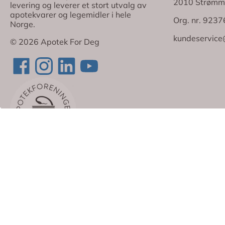
2010 Strømm
levering og leverer et stort utvalg av
apotekvarer og legemidler i hele
Org. nr. 923
Norge.
kundeservice
© 2026 Apotek For Deg