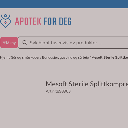
Hopp til innhold
Meny
Hjem
/
Sår og småskader
/
Bandasjer, gasbind og sårteip
/
Mesoft Sterile Splitt
Mesoft Sterile Splittkompr
Art.nr:
898903
Mesoft Sterile Splittkompresser 10 
På lager
Mesoft Sterile Splittkompresser er des
kompressene er laget av mykt non-wov
MØLNLYCKE
for å sikre sterilitet og enkel bruk.
242,-