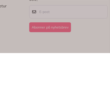
etur
E-post
Abonner på nyhetsbrev