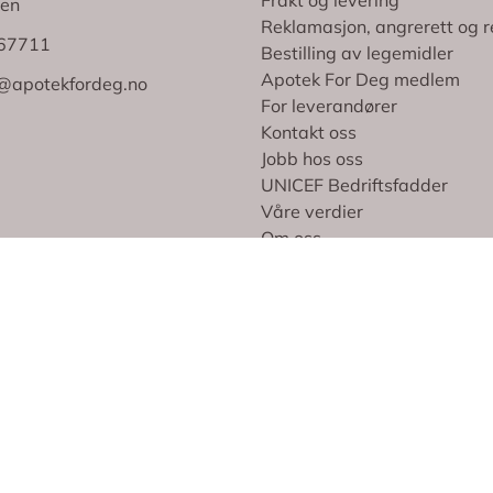
en
Reklamasjon, angrerett og r
767711
Bestilling av legemidler
Apotek For Deg medlem
@apotekfordeg.no
For leverandører
Kontakt oss
Jobb hos oss
UNICEF Bedriftsfadder
Våre verdier
Om oss