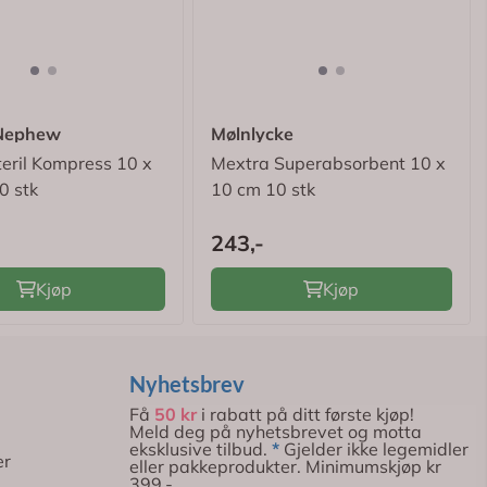
 Nephew
Mølnlycke
teril Kompress 10 x
Mextra Superabsorbent 10 x
0 stk
10 cm 10 stk
243,-
Kjøp
Kjøp
Nyhetsbrev
Få
50 kr
i rabatt på ditt første kjøp!
Meld deg på nyhetsbrevet og motta
eksklusive tilbud.
*
Gjelder ikke legemidler
er
eller pakkeprodukter. Minimumskjøp kr
399,-