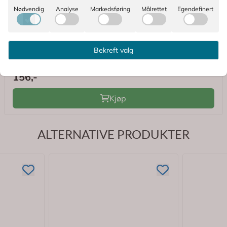
Nødvendig
Analyse
Markedsføring
Målrettet
Egendefinert
Prontosan
Prontosan Sårgel 30 ml
Bekreft valg
156,-
Kjøp
ALTERNATIVE PRODUKTER