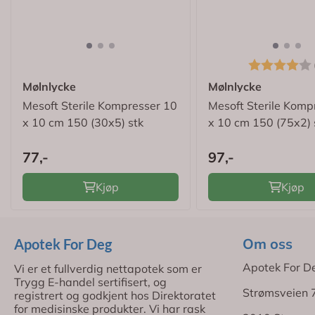
Karakter:
Mølnlycke
Mølnlycke
Mesoft Sterile Kompresser 10
Mesoft Sterile Komp
x 10 cm 150 (30x5) stk
x 10 cm 150 (75x2) 
77,-
97,-
Kjøp
Kjøp
Om oss
Apotek For Deg
Apotek For D
Vi er et fullverdig nettapotek som er
Trygg E-handel sertifisert, og
Strømsveien 
registrert og godkjent hos Direktoratet
for medisinske produkter. Vi har rask