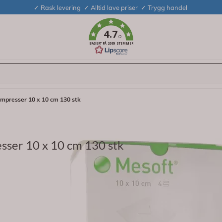
✓ Rask levering ✓ Alltid lave priser ✓ Trygg handel
4.7
/5
BASERT PÅ 2689 STEMMER
kompresser 10 x 10 cm 130 stk
esser 10 x 10 cm 130 stk
x 10 cm – Sterile splittkompresser i non-woven-materiale
ignet for å gi skånsom og effektiv beskyttelse rundt kanyler 
en materiale som føles behagelig mot huden og har god abs