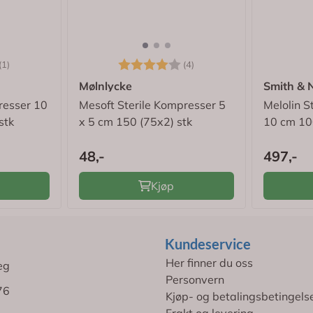
4.0 av 5 mulige
Karakter:
4.0 av 5 mulige
(1)
(4)
Mølnlycke
Smith &
resser 10
Mesoft Sterile Kompresser 5
Melolin S
stk
x 5 cm 150 (75x2) stk
10 cm 10
48,-
497,-
Kjøp
Kundeservice
Her finner du oss
eg
Personvern
76
Kjøp- og betalingsbetingels
Frakt og levering