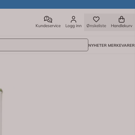
Kundeservice
Logg inn
Ønskeliste
Handlekurv
NYHETER
MERKEVARER
 til bruk ved sårbehandling.
og andre medisinske innføringssteder. De sterile
orpsjonskapasitet. Hver kompress er pakket individuelt