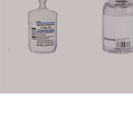
Karakter:
5.0 av 5 mulige
(2)
Fresenius Kabi
B. Braun