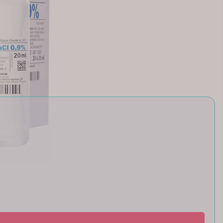
om og kompatibel med kroppens væsker).
 riktig konsentrasjon og trygg administrering).
or kontaminasjon. Ampullene har luer-kobling tilpasset sprøyter med
r når legemidlet brukes som forskrevet.
ravid.
dlet.