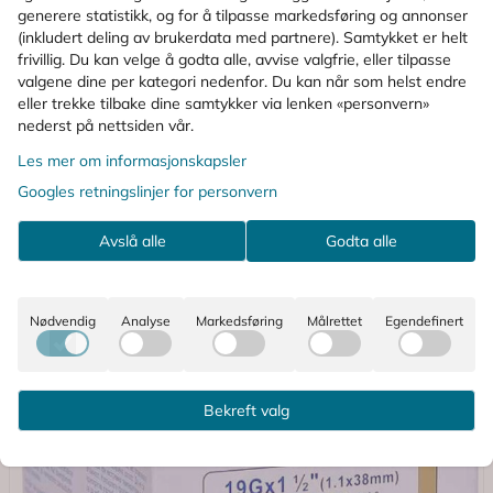
generere statistikk, og for å tilpasse markedsføring og annonser
(inkludert deling av brukerdata med partnere). Samtykket er helt
frivillig. Du kan velge å godta alle, avvise valgfrie, eller tilpasse
KUNDER SOM SÅ PÅ DETTE SÅ OGSÅ PÅ
valgene dine per kategori nedenfor. Du kan når som helst endre
eller trekke tilbake dine samtykker via lenken «personvern»
nederst på nettsiden vår.
Les mer om informasjonskapsler
Googles retningslinjer for personvern
Avslå alle
Godta alle
Nødvendig
Analyse
Markedsføring
Målrettet
Egendefinert
Bekreft valg