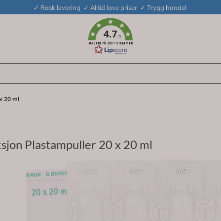
✓ Rask levering ✓ Alltid lave priser ✓ Trygg handel
4.7
/5
BASERT PÅ 2691 STEMMER
x 20 ml
sjon Plastampuller 20 x 20 ml
ngsvæske plastampuller til parenteral bruk er et legemiddel som
emidler som skal gis som injeksjon.
 kroppen og er viktig for å opprettholde væske- og elektrolyttbalansen.