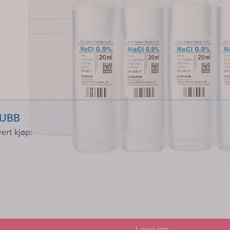
triumklorid (fysiologisk saltvann).
me konsentrasjon som salt i blodet ditt (gir en løsning som er skåns
r rabatt *
rtynne eller oppløse andre legemidler som skal gis ved injeksjon (sikrer
 bedre eller hvis du føler deg verre.
ect, som har en vribar topp med fingerstopper for å redusere risiko f
 mulighet for nålefritt opptrekk.
LUBB
rid B. Braun
ert kjøp:
tilsvarende de som finnes i menneskekroppen, forventes ingen bivirkninge
s under amming.
 er gravid eller ammer, tror at du kan være gravid eller planlegger å bli g
råde.
Spør lege eller apotek dersom du har spørsmål om bruken av legemi
ner du viktig informasjon om trygg bruk og mulige bivirkninger.
Logg inn