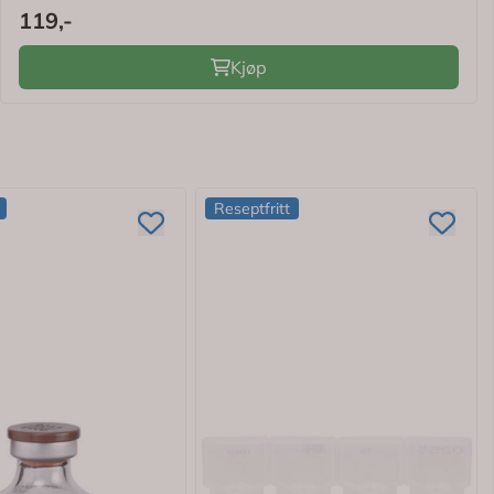
119,-
Kjøp
Reseptfritt