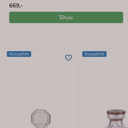
669,-
Kjøp
Reseptfritt
Reseptfritt