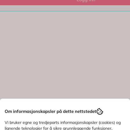
.no
her.
Om informasjonskapsler på dette nettstedet
Vi bruker egne og tredjeparts informasjonskapsler (cookies) og
lignende teknologier for å sikre grunnleggende funksjoner,