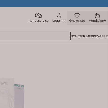
Kundeservice
Logg inn
Ønskeliste
Handlekurv
NYHETER
MERKEVARER
 inneholder virkestoffet natriumklorid. Det brukes til