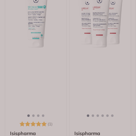
Karakter:
5.0 av 5 mulige
(1)
Isispharma
Isispharma