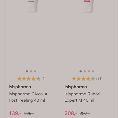
Karakter:
4.5 av 5 mulige
Karakter:
4.5 av 
(2)
(11)
Isispharma
Isispharma
Isispharma Glyco-A
Isispharma Ruboril
Post Peeling 40 ml
Expert M 40 ml
139,-
208,-
199,-
297,-