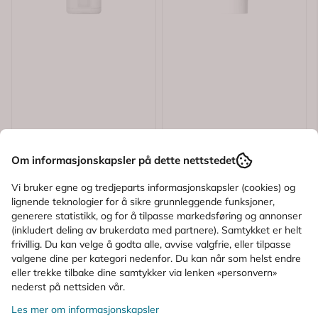
Om informasjonskapsler på dette nettstedet
Vi bruker egne og tredjeparts informasjonskapsler (cookies) og
Karakter:
4.6 av 5 mulige
Karakter:
5.0 av 5
(8)
(1)
lignende teknologier for å sikre grunnleggende funksjoner,
Isispharma
Isispharma
generere statistikk, og for å tilpasse markedsføring og annonser
(inkludert deling av brukerdata med partnere). Samtykket er helt
Isispharma Ruboril
Isispharma Teen Derm
frivillig. Du kan velge å godta alle, avvise valgfrie, eller tilpasse
Cleansing Balm 100
K Concentrate 30 ml
valgene dine per kategori nedenfor. Du kan når som helst endre
ml
eller trekke tilbake dine samtykker via lenken «personvern»
152,-
174,-
217,-
248,-
nederst på nettsiden vår.
Les mer om informasjonskapsler
Kjøp
Kjøp