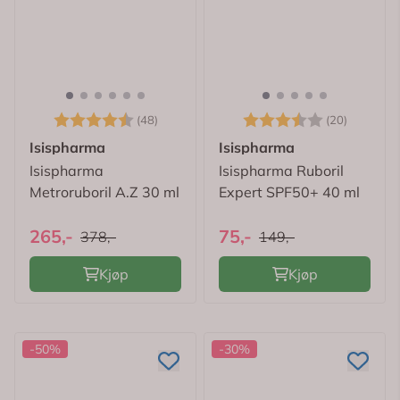
Karakter:
4.6 av 5 mulige
Karakter:
3.6 av 
(48)
(20)
Isispharma
Isispharma
Isispharma
Isispharma Ruboril
Metroruboril A.Z 30 ml
Expert SPF50+ 40 ml
265,-
75,-
378,-
149,-
Kjøp
Kjøp
-50%
-30%