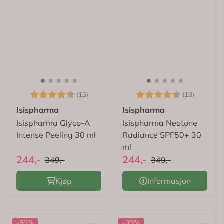
Karakter:
4.5 av 5 mulige
Karakter:
4.6 av 
(13)
(18)
Isispharma
Isispharma
Isispharma Glyco-A
Isispharma Neotone
Intense Peeling 30 ml
Radiance SPF50+ 30
ml
244,-
244,-
349,-
349,-
Kjøp
Informasjon
-50%
-30%