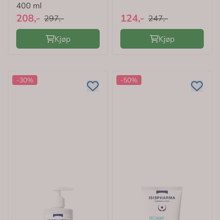
400 ml
208,-
124,-
297,-
247,-
Kjøp
Kjøp
-30%
-50%