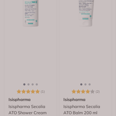
Karakter:
5.0 av 5 mulige
Karakter:
4.0 av 5
(1)
(2)
Isispharma
Isispharma
Isispharma Secalia
Isispharma Secalia
ATO Shower Cream
ATO Balm 200 ml