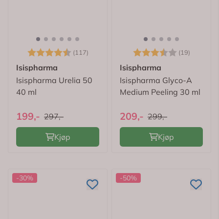
Karakter:
4.6 av 5 mulige
Karakter:
3.8 av 
(117)
(19)
Isispharma
Isispharma
Isispharma Urelia 50
Isispharma Glyco-A
40 ml
Medium Peeling 30 ml
199,-
209,-
297,-
299,-
Kjøp
Kjøp
-30%
-50%