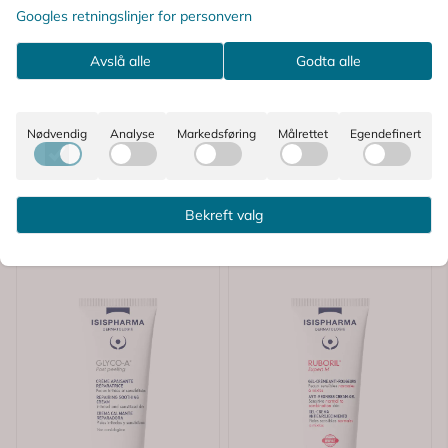
Googles retningslinjer for personvern
Avslå alle
Godta alle
-30%
-30%
Nødvendig
Analyse
Markedsføring
Målrettet
Egendefinert
Bekreft valg