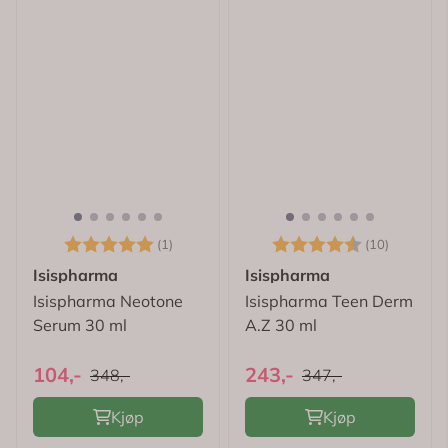
Karakter:
5.0 av 5 mulige
Karakter:
4.9 av 
(1)
(10)
Isispharma
Isispharma
Isispharma Neotone
Isispharma Teen Derm
Serum 30 ml
A.Z 30 ml
104,-
243,-
348,-
347,-
Kjøp
Kjøp