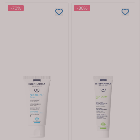
-70%
-30%