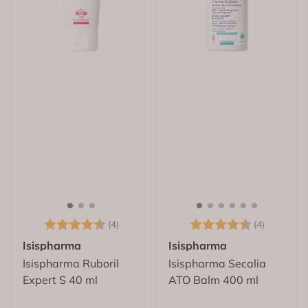
Karakter:
4.5 av 5 mulige
Karakter:
4.8 av 5
(4)
(4)
Isispharma
Isispharma
Isispharma Ruboril
Isispharma Secalia
Expert S 40 ml
ATO Balm 400 ml