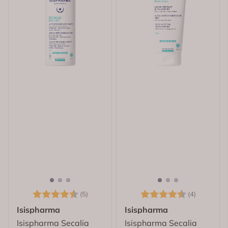
Karakter:
4.6 av 5 mulige
Karakter:
4.5 av 5
(5)
(4)
Isispharma
Isispharma
Isispharma Secalia
Isispharma Secalia