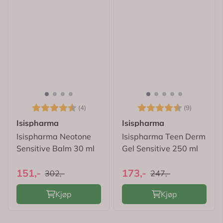
Karakter:
4.5 av 5 mulige
Karakter:
4.3 av 5
(4)
(9)
Isispharma
Isispharma
Isispharma Neotone
Isispharma Teen Derm
Sensitive Balm 30 ml
Gel Sensitive 250 ml
151,-
173,-
302,-
247,-
Kjøp
Kjøp