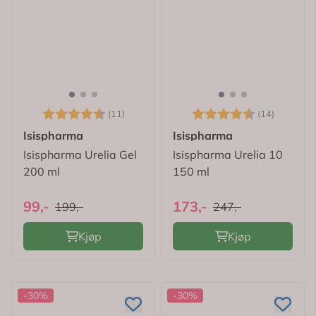
Karakter:
4.5 av 5 mulige
Karakter:
4.6 av 
(11)
(14)
Isispharma
Isispharma
Isispharma Urelia Gel
Isispharma Urelia 10
200 ml
150 ml
99,-
173,-
199,-
247,-
Kjøp
Kjøp
-30%
-30%