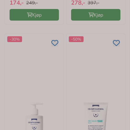
174,-
278,-
249,-
397,-
Kjøp
Kjøp
-30%
-50%