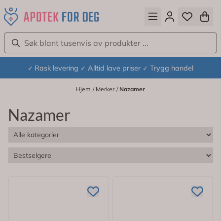
Hopp til innhold
Rask levering
Alltid lave priser
Trygg handel
✓
✓
✓
Hjem
/
Merker
/
Nazamer
Nazamer