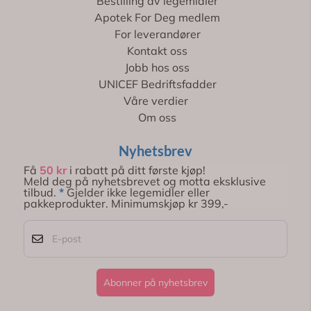
Bestilling av legemidler
Apotek For Deg medlem
For leverandører
Kontakt oss
Jobb hos oss
UNICEF Bedriftsfadder
Våre verdier
Om oss
Nyhetsbrev
Få
50 kr
i rabatt på ditt første kjøp!
Meld deg på nyhetsbrevet og motta eksklusive
tilbud.
*
Gjelder ikke legemidler eller
pakkeprodukter. Minimumskjøp kr 399,-
E-post
Abonner på nyhetsbrev