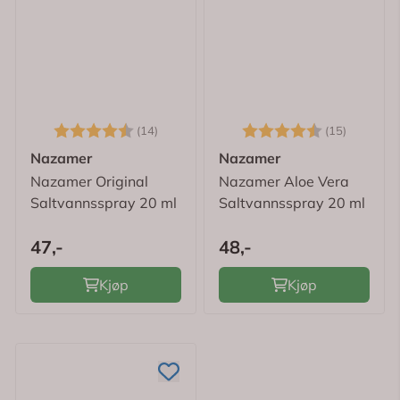
Karakter:
4.9 av 5 mulige
Karakter:
4.7 av 
(14)
(15)
Nazamer
Nazamer
Nazamer Original
Nazamer Aloe Vera
Saltvannsspray 20 ml
Saltvannsspray 20 ml
47,-
48,-
Kjøp
Kjøp