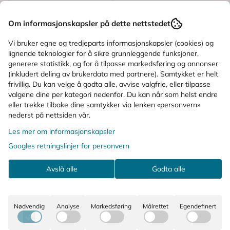
Om informasjonskapsler på dette nettstedet
Vi bruker egne og tredjeparts informasjonskapsler (cookies) og
lignende teknologier for å sikre grunnleggende funksjoner,
generere statistikk, og for å tilpasse markedsføring og annonser
(inkludert deling av brukerdata med partnere). Samtykket er helt
frivillig. Du kan velge å godta alle, avvise valgfrie, eller tilpasse
Karakter:
3.7 av 5 mulige
(10)
valgene dine per kategori nedenfor. Du kan når som helst endre
Nazamer
eller trekke tilbake dine samtykker via lenken «personvern»
nederst på nettsiden vår.
Nazamer Mentol
Saltvannsspray 20 ml
Les mer om informasjonskapsler
Googles retningslinjer for personvern
45,-
Avslå alle
Godta alle
Kjøp
Nødvendig
Analyse
Markedsføring
Målrettet
Egendefinert