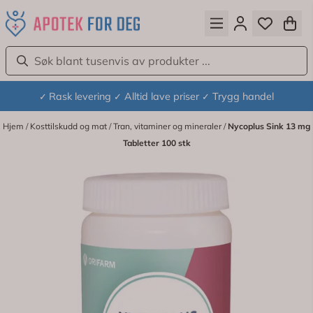
Hopp til innhold
Rask levering
Alltid lave priser
Trygg handel
✓
✓
✓
Hjem
/
Kosttilskudd og mat
/
Tran, vitaminer og mineraler
/
Nycoplus Sink 13 mg
Tabletter 100 stk