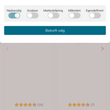
Nødvendig
Analyse
Markedsføring
Målrettet
Egendefinert
Bekreft valg
Karakter:
4.6 av 5 mulige
Karakter:
4.9 av 5
(16)
(7)