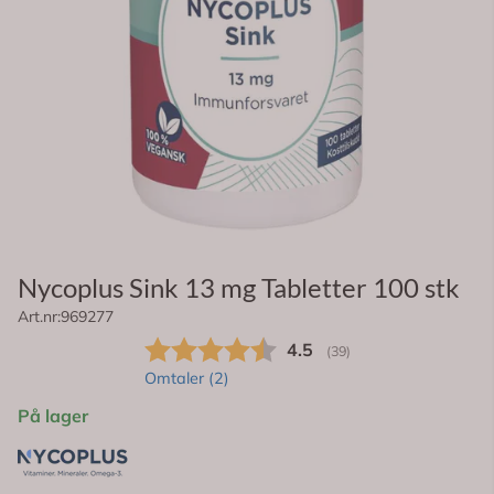
Nycoplus Sink 13 mg Tabletter 100 stk
Art.nr:
969277
Gjennomsnittskarakter:
4.5
(
stemmer:
39
)
Omtaler (
2
)
På lager