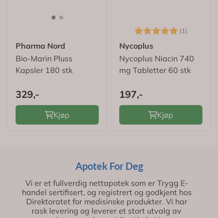
Karakter:
5.0 av 5
(1)
Pharma Nord
Nycoplus
Bio-Marin Pluss
Nycoplus Niacin 740
Kapsler 180 stk
mg Tabletter 60 stk
329,-
197,-
Kjøp
Kjøp
Apotek For Deg
Vi er et fullverdig nettapotek som er Trygg E-
handel sertifisert, og registrert og godkjent hos
Direktoratet for medisinske produkter. Vi har
rask levering og leverer et stort utvalg av