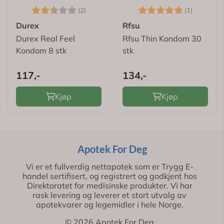
Karakter:
2.5 av 5 mulige
Karakter:
5.0 av 5
(2)
(1)
Durex
Rfsu
Durex Real Feel
Rfsu Thin Kondom 30
Kondom 8 stk
stk
117,-
134,-
Kjøp
Kjøp
Apotek For Deg
Vi er et fullverdig nettapotek som er Trygg E-
handel sertifisert, og registrert og godkjent hos
Direktoratet for medisinske produkter. Vi har
rask levering og leverer et stort utvalg av
apotekvarer og legemidler i hele Norge.
© 2026 Apotek For Deg