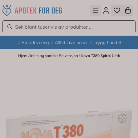
Hopp til innhold
Rask levering
Alltid lave priser
Trygg handel
✓
✓
✓
Hjem
/
Intim og samliv
/
Prevensjon
/
Nova T380 Spiral 1 stk