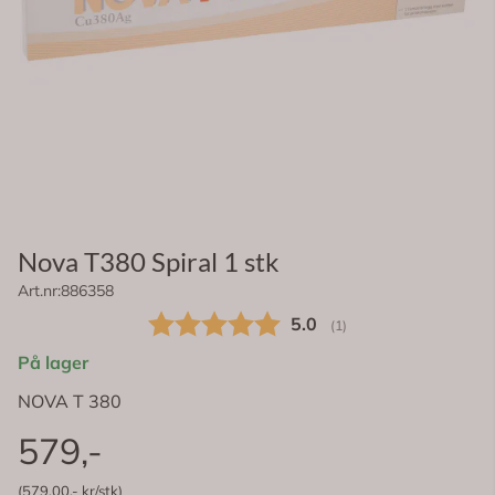
Nova T380 Spiral 1 stk
Art.nr:
886358
Gjennomsnittskarakter:
5.0
(
stemmer:
1
)
På lager
NOVA T 380
579,-
(579,00,- kr/stk)