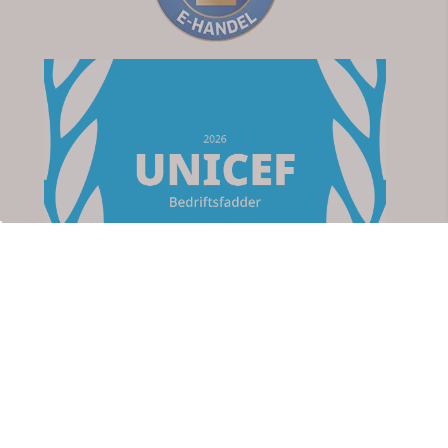
Om oss
Apotek For Deg
Strømsveien 76
2010 Strømmen