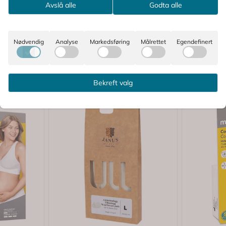
Avslå alle
Godta alle
Nødvendig
Analyse
Markedsføring
Målrettet
Egendefinert
Bekreft valg