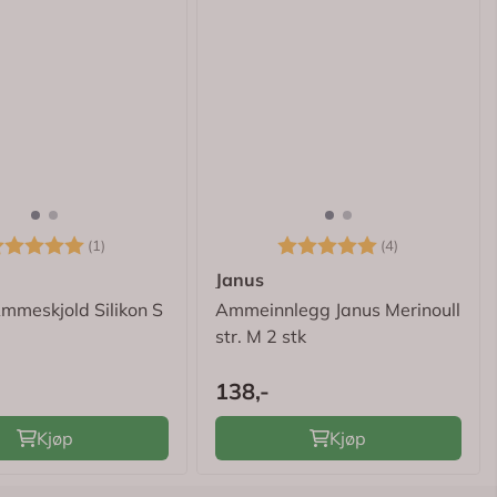
arakter:
5.0 av 5 mulige
Karakter:
5.0 av 5 mu
(1)
(4)
Janus
mmeskjold Silikon S
Ammeinnlegg Janus Merinoull
str. M 2 stk
138,-
Kjøp
Kjøp