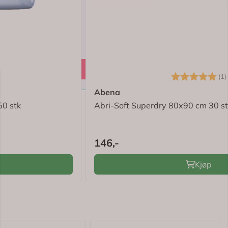
5.0 av 5 mulige
Karakter:
(1)
Abena
50 stk
Abri-Soft Superdry 80x90 cm 30 s
146,-
Kjøp