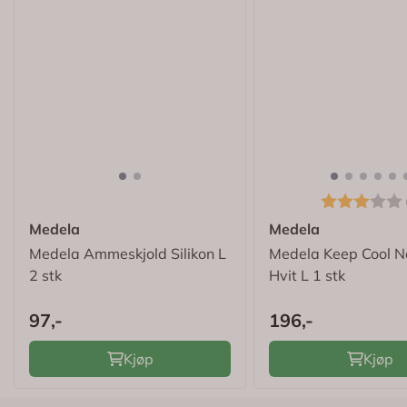
Karakter:
Medela
Medela
Medela Ammeskjold Silikon L
Medela Keep Cool N
2 stk
Hvit L 1 stk
97,-
196,-
Kjøp
Kjøp