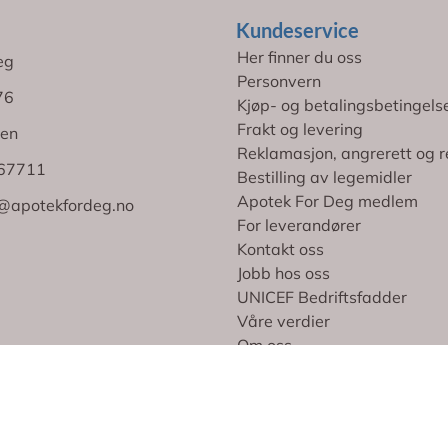
Kundeservice
Her finner du oss
eg
Personvern
76
Kjøp- og betalingsbetingels
Frakt og levering
en
Reklamasjon, angrerett og r
767711
Bestilling av legemidler
Apotek For Deg medlem
@apotekfordeg.no
For leverandører
Kontakt oss
Jobb hos oss
UNICEF Bedriftsfadder
Våre verdier
Om oss