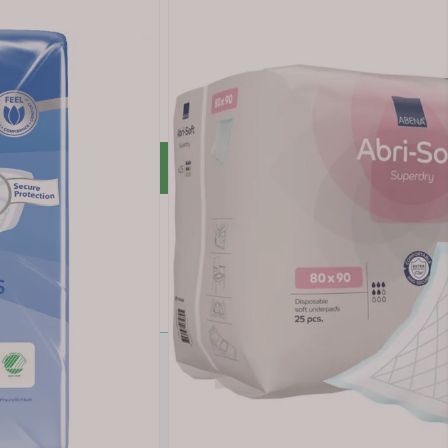
åten kan beskyttelsen også opprettholdes under ammingen.
 trekker raskt i huden der den brukes. Smør balmen på brystk
Legg i handlekurv