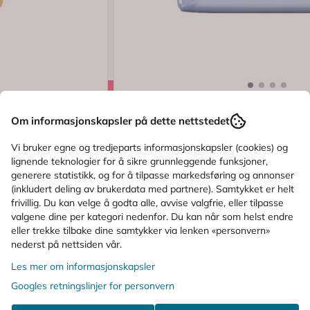
Logg inn
.5 av 5 mulige
Karakter:
(4)
Om informasjonskapsler på dette nettstedet
Attends
Attends Cover-Dri Plus 60 x 60 cm 
Vi bruker egne og tredjeparts informasjonskapsler (cookies) og
lignende teknologier for å sikre grunnleggende funksjoner,
generere statistikk, og for å tilpasse markedsføring og annonser
(inkludert deling av brukerdata med partnere). Samtykket er helt
117,-
frivillig. Du kan velge å godta alle, avvise valgfrie, eller tilpasse
valgene dine per kategori nedenfor. Du kan når som helst endre
Kjøp
eller trekke tilbake dine samtykker via lenken «personvern»
nederst på nettsiden vår.
Les mer om informasjonskapsler
ALTERNATIVE PRODUKTER
Googles retningslinjer for personvern