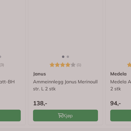
3.0 av 5 mulige
Karakter:
4.0 av 5 mulige
K
(3)
(1)
Janus
Medela
att-BH
Ammeinnlegg Janus Merinoull
Medela A
str. L 2 stk
2 stk
138,-
94,-
Kjøp