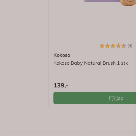
✓
Gratis frakt > kr 695,-
✓
Eksklusive tilbud
✓
Digitale kvitteringer
Logg inn for å se om du er medlem
Karakter:
4
(4)
Kokoso
Kokoso Baby Natural Brush 1 stk
139,-
Kjøp