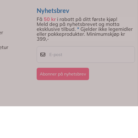
Nyhetsbrev
Få
50 kr
i rabatt på ditt første kjøp!
Meld deg på nyhetsbrevet og motta
eksklusive tilbud.
*
Gjelder ikke legemidler
er
eller pakkeprodukter. Minimumskjøp kr
399,-
etur
E-post
Abonner på nyhetsbrev