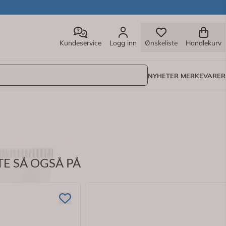
Kundeservice
Logg inn
Ønskeliste
Handlekurv
NYHETER
MERKEVARER
E SÅ OGSÅ PÅ
ne mot tørrhet og sårhet, og gjør huden myk ved amming.
r uten lanolin, og er basert på planteoljer og squalene som 
r eller sprekker så lett.
et ammende barnet å få i munnen. Produktet er fri for smak o