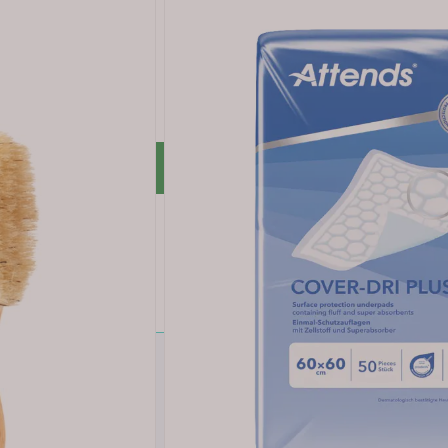
 å vaske av eller tørke bort balmen før amming. På denne m
r en behagelig konsistens som ikke kleber eller klisser, og
gjerne flere ganger om dagen hvis behov.
r rabatt *
LUBB
ert kjøp: