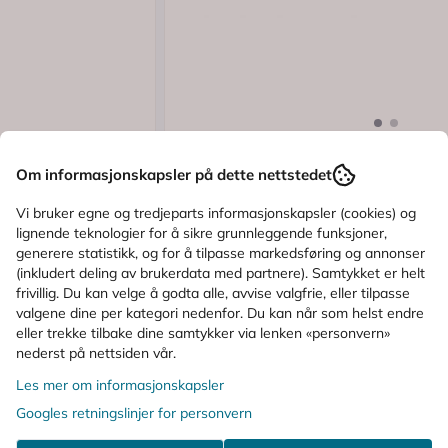
Karakter:
(10)
Logg inn
Om informasjonskapsler på dette nettstedet
Mokki
B 1 stk
Mokki Solbrille Barn 2-4 år Blå M 1 
Vi bruker egne og tredjeparts informasjonskapsler (cookies) og
lignende teknologier for å sikre grunnleggende funksjoner,
generere statistikk, og for å tilpasse markedsføring og annonser
(inkludert deling av brukerdata med partnere). Samtykket er helt
199,-
frivillig. Du kan velge å godta alle, avvise valgfrie, eller tilpasse
valgene dine per kategori nedenfor. Du kan når som helst endre
Kjøp
eller trekke tilbake dine samtykker via lenken «personvern»
nederst på nettsiden vår.
Les mer om informasjonskapsler
ALTERNATIVE PRODUKTER
Googles retningslinjer for personvern