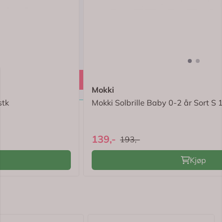
3.4 av 5 mulige
Mokki
stk
Mokki Solbrille Baby 0-2 år Sort S 1
139,-
193,-
Kjøp