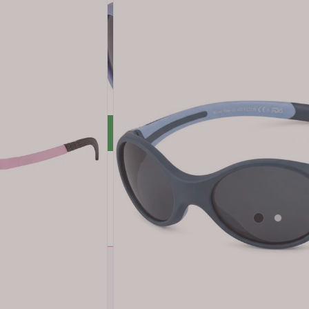
r rabatt *
LUBB
ert kjøp: