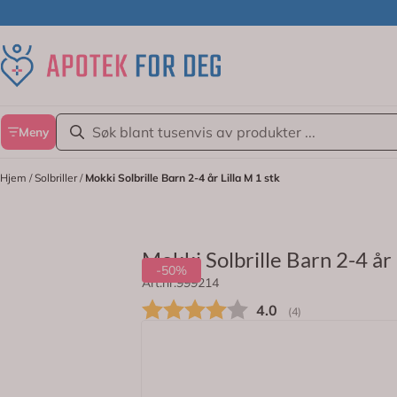
Hopp til innhold
Meny
Hjem
/
Solbriller
/
Mokki Solbrille Barn 2-4 år Lilla M 1 stk
Mokki Solbrille Barn 2-4 år 
-50%
Art.nr:
999214
Komfortable solbriller med 100% UV-b
Gjennomsnittskarakt
4.0
(
stemmer:
4
)
Omtaler (
2
)
Brillene er designet i Norge og er lag
På lager
Egenskaper ved produktet: