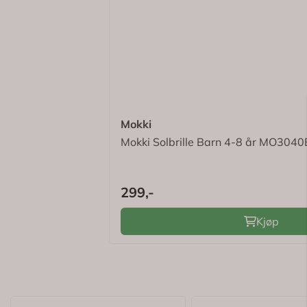
✓
Bonuspoeng på alle kjøp
Ingredienser
✓
Gratis frakt > kr 695,-
✓
Eksklusive tilbud
✓
Digitale kvitteringer
Logg inn for å se om du er medlem
Mokki
Mokki Solbrille Barn 4-8 år MO3040
299,-
Kjøp