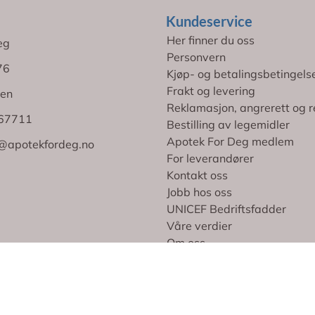
Kundeservice
Her finner du oss
eg
Personvern
76
Kjøp- og betalingsbetingels
Frakt og levering
en
Reklamasjon, angrerett og r
767711
Bestilling av legemidler
Apotek For Deg medlem
@apotekfordeg.no
For leverandører
Kontakt oss
Jobb hos oss
UNICEF Bedriftsfadder
Våre verdier
Om oss