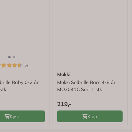
arakter:
4.3 av 5 mulige
(6)
Mokki
brille Baby 0-2 år
Mokki Solbrille Barn 4-8 år
stk
MO3041C Sort 1 stk
219,-
Kjøp
Kjøp