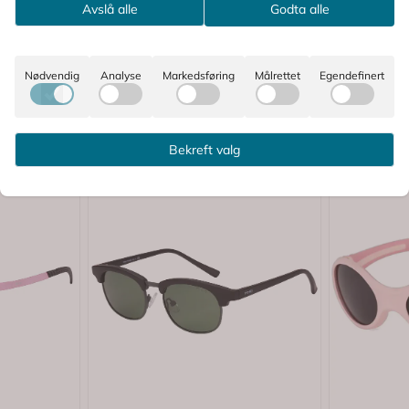
Avslå alle
Godta alle
Nødvendig
Analyse
Markedsføring
Målrettet
Egendefinert
Bekreft valg