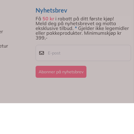
Nyhetsbrev
Få
50 kr
i rabatt på ditt første kjøp!
Meld deg på nyhetsbrevet og motta
eksklusive tilbud.
*
Gjelder ikke legemidler
er
eller pakkeprodukter. Minimumskjøp kr
399,-
etur
E-post
Abonner på nyhetsbrev