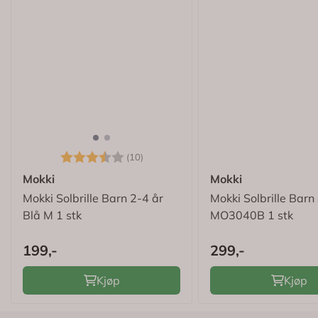
Karakter:
3.4 av 5 mulige
(10)
Mokki
Mokki
Mokki Solbrille Barn 2-4 år
Mokki Solbrille Barn
Blå M 1 stk
MO3040B 1 stk
199,-
299,-
Kjøp
Kjøp