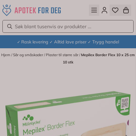
Hopp til innhold
Rask levering
Alltid lave priser
Trygg handel
✓
✓
✓
Hjem
/
Sår og småskader
/
Plaster til større sår
/
Mepilex Border Flex 10 x 25 cm
10 stk