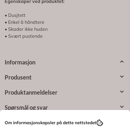
Egenskaper ved produktet:
• Dusjtett
• Enkel å håndtere
• Skader ikke huden
• Svært pustende
Informasjon
Produsent
Produktanmeldelser
Spørsmål og svar
Bruksområde
Om informasjonskapsler på dette nettstedet