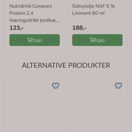
Nutridrink Compact
Salisylolje NAF 5 %
Protein 2,4
Liniment 60 ml
Næringsdrikk Jordbær
123,-
188,-
4 x 125 ml
Kjøp
Kjøp
ALTERNATIVE PRODUKTER