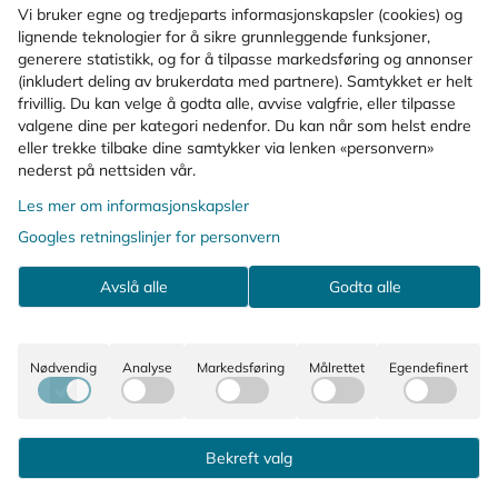
Vi bruker egne og tredjeparts informasjonskapsler (cookies) og
Ingredienser
lignende teknologier for å sikre grunnleggende funksjoner,
generere statistikk, og for å tilpasse markedsføring og annonser
(inkludert deling av brukerdata med partnere). Samtykket er helt
frivillig. Du kan velge å godta alle, avvise valgfrie, eller tilpasse
KUNDER SOM SÅ PÅ DETTE SÅ OGSÅ
valgene dine per kategori nedenfor. Du kan når som helst endre
PÅ
eller trekke tilbake dine samtykker via lenken «personvern»
nederst på nettsiden vår.
Les mer om informasjonskapsler
Reseptfritt
Googles retningslinjer for personvern
Avslå alle
Godta alle
Nødvendig
Analyse
Markedsføring
Målrettet
Egendefinert
Bekreft valg