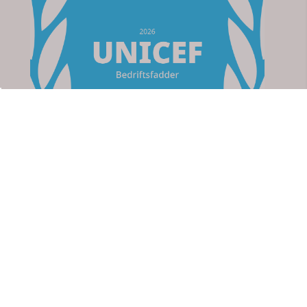
Om oss
Apotek For Deg
Strømsveien 76
2010 Strømmen
Org. nr. 923767711
kundeservice@apotekfordeg.no