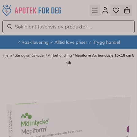
Hopp til innhold
Rask levering
Alltid lave priser
Trygg handel
✓
✓
✓
Hjem
/
Sår og småskader
/
Arrbehandling
/
Mepiform Arrbandasje 10x18 cm 5
stk