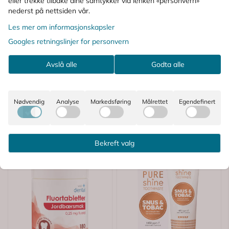
eller trekke tilbake dine samtykker via lenken «personvern»
PÅ
nederst på nettsiden vår.
Les mer om informasjonskapsler
Googles retningslinjer for personvern
Avslå alle
Godta alle
Nødvendig
Analyse
Markedsføring
Målrettet
Egendefinert
Bekreft valg