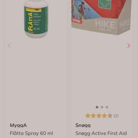
Karakter:
4.5 av 5
(2)
MyggA
Snøgg
Flåtta Spray 60 ml
Snøgg Active First Aid