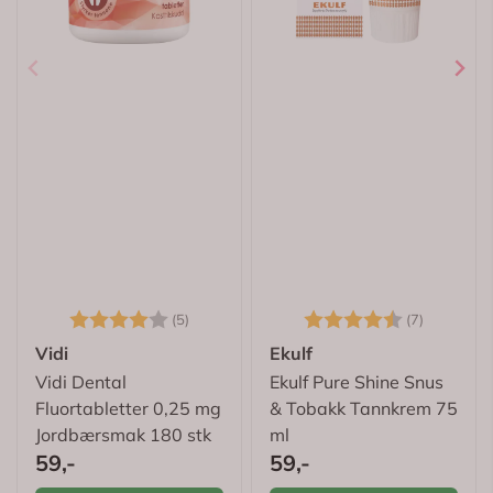
Karakter:
4.0 av 5 mulige
Karakter:
4.9 av 5
(5)
(7)
Vidi
Ekulf
Vidi Dental
Ekulf Pure Shine Snus
Fluortabletter 0,25 mg
& Tobakk Tannkrem 75
Jordbærsmak 180 stk
ml
59,-
59,-