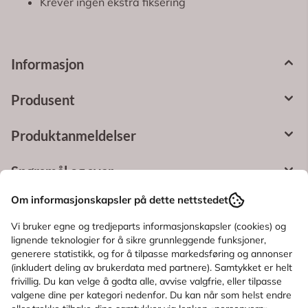
Krever ingen ekstra fiksering
Informasjon
Produsent
Produktanmeldelser
Spørsmål og svar
Om informasjonskapsler på dette nettstedet
Bruksområde
Vi bruker egne og tredjeparts informasjonskapsler (cookies) og
lignende teknologier for å sikre grunnleggende funksjoner,
Ingredienser
generere statistikk, og for å tilpasse markedsføring og annonser
(inkludert deling av brukerdata med partnere). Samtykket er helt
frivillig. Du kan velge å godta alle, avvise valgfrie, eller tilpasse
KUNDER SOM SÅ PÅ DETTE SÅ OGSÅ
valgene dine per kategori nedenfor. Du kan når som helst endre