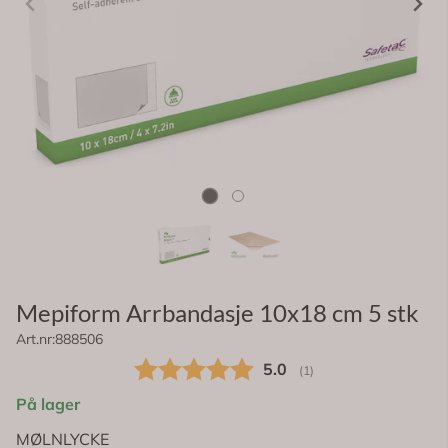
Mepiform Arrbandasje 10x18 cm 5 stk
Art.nr:
888506
Gjennomsnittskarakter:
5.0
(
stemmer:
1
)
På lager
MØLNLYCKE