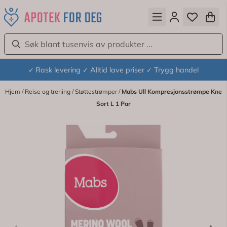
Hopp til innhold
Rask levering
Alltid lave priser
Trygg handel
✓
✓
✓
Hjem
/
Reise og trening
/
Støttestrømper
/
Mabs Ull Kompresjonsstrømpe Kne
Sort L 1 Par