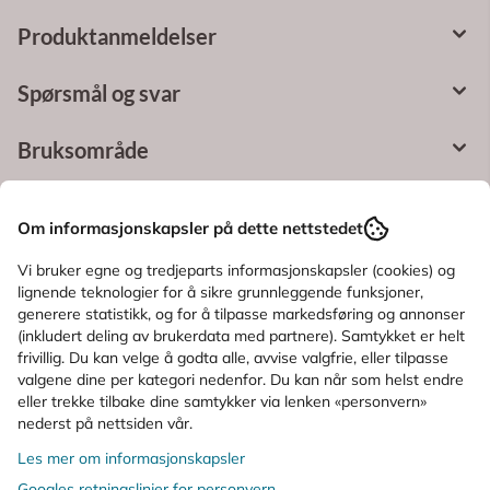
Produktanmeldelser
Spørsmål og svar
Bruksområde
Ingredienser
Om informasjonskapsler på dette nettstedet
Vi bruker egne og tredjeparts informasjonskapsler (cookies) og
KUNDER SOM SÅ PÅ DETTE SÅ OGSÅ
lignende teknologier for å sikre grunnleggende funksjoner,
generere statistikk, og for å tilpasse markedsføring og annonser
PÅ
(inkludert deling av brukerdata med partnere). Samtykket er helt
frivillig. Du kan velge å godta alle, avvise valgfrie, eller tilpasse
valgene dine per kategori nedenfor. Du kan når som helst endre
Karakter:
5.0 av 5 mulige
Karakter:
5.0 av 5
(1)
(1)
eller trekke tilbake dine samtykker via lenken «personvern»
Mabs
Mabs
nederst på nettsiden vår.
Mabs Nylon
Mabs Nylon Stay Up
Les mer om informasjonskapsler
Kompresjonsstrømpe
Kompresjonsstrømpe
Googles retningslinjer for personvern