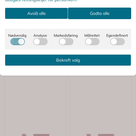
Kne Sort L 1 Par
Lår Sort L 1 Par
158,-
271,-
Avslå alle
Godta alle
Kjøp
Kjøp
Nødvendig
Analyse
Markedsføring
Målrettet
Egendefinert
ALTERNATIVE PRODUKTER
Bekreft valg