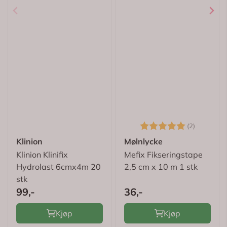
Karakter:
5.0 av 5
(2)
Klinion
Mølnlycke
Klinion Klinifix
Mefix Fikseringstape
Hydrolast 6cmx4m 20
2,5 cm x 10 m 1 stk
stk
99,-
36,-
Kjøp
Kjøp