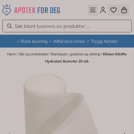
Hopp til innhold
Rask levering
Alltid lave priser
Trygg handel
✓
✓
✓
Hjem
/
Sår og småskader
/
Bandasjer, gasbind og sårteip
/
Klinion Klinifix
Hydrolast 8cmx4m 20 stk