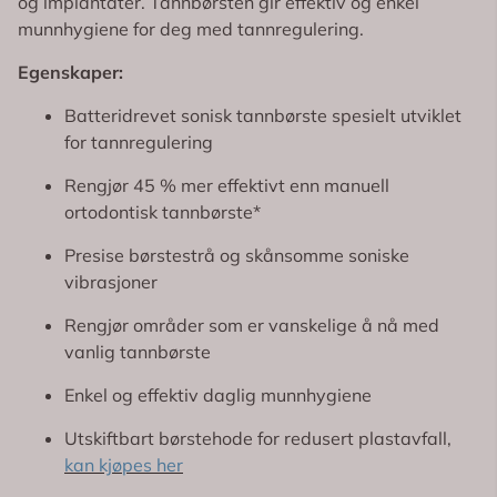
vanskelig tilgjengelige områder rundt regulering, broer
og implantater. Tannbørsten gir effektiv og enkel
munnhygiene for deg med tannregulering.
Egenskaper:
Batteridrevet sonisk tannbørste spesielt utviklet
for tannregulering
Rengjør 45 % mer effektivt enn manuell
ortodontisk tannbørste*
Presise børstestrå og skånsomme soniske
vibrasjoner
Rengjør områder som er vanskelige å nå med
vanlig tannbørste
Enkel og effektiv daglig munnhygiene
Utskiftbart børstehode for redusert plastavfall,
kan kjøpes her