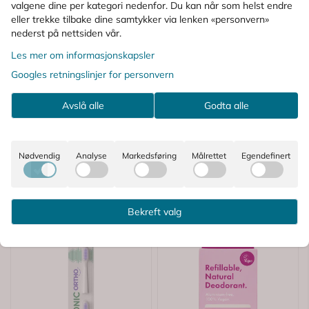
valgene dine per kategori nedenfor. Du kan når som helst endre
KUNDER SOM SÅ PÅ DETTE SÅ OGSÅ
eller trekke tilbake dine samtykker via lenken «personvern»
nederst på nettsiden vår.
PÅ
Les mer om informasjonskapsler
Googles retningslinjer for personvern
Avslå alle
Godta alle
Nødvendig
Analyse
Markedsføring
Målrettet
Egendefinert
Bekreft valg