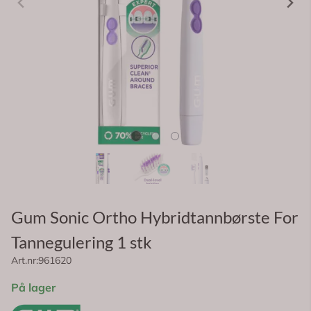
Gum Sonic Ortho Hybridtannbørste For
Tannegulering 1 stk
Art.nr:
961620
Gjennomsnittskarakter:
4.7
(
stemmer:
3
)
På lager