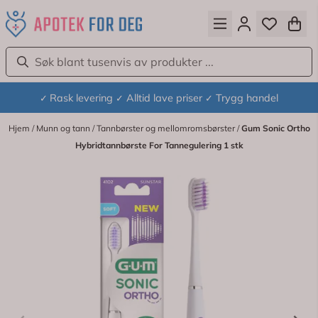
Hopp til innhold
Rask levering
Alltid lave priser
Trygg handel
✓
✓
✓
Hjem
/
Munn og tann
/
Tannbørster og mellomromsbørster
/
Gum Sonic Ortho
Hybridtannbørste For Tannegulering 1 stk