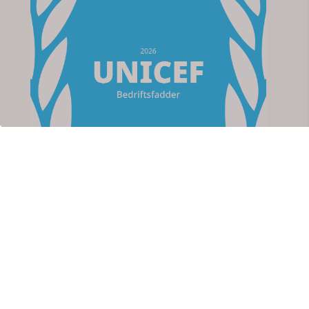
Om oss
Apotek For Deg
Strømsveien 76
2010 Strømmen
Org. nr. 923767711