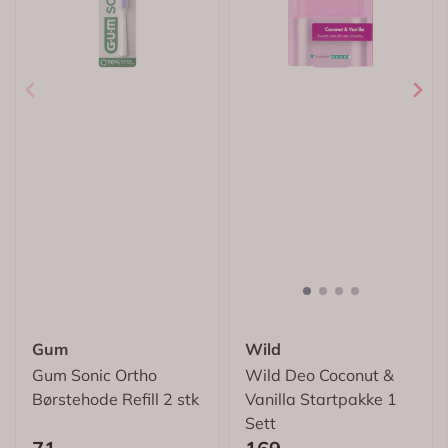
Karakter:
4.7 av 5 mulige
Karakter:
5.0 av 5
(3)
(2)
Gum
Wild
Gum Sonic Ortho
Wild Deo Coconut &
Børstehode Refill 2 stk
Vanilla Startpakke 1