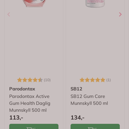
Karakter:
4.6 av 5 mulige
Karakter:
5.0 av 5
(10)
(1)
Parodontax
SB12
Parodontax Active
SB12 Gum Care
Gum Health Daglig
Munnskyll 500 ml
Munnskyll 500 ml
113,-
134,-