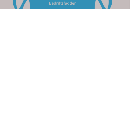
Om oss
Apotek For Deg
Strømsveien 76
2010 Strømmen
Org. nr. 923767711
kundeservice@apotekfordeg.no
Kundeservice
Her finner du oss
Personvern