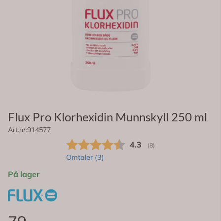
Flux Pro Klorhexidin Munnskyll 250 ml
Art.nr:
914577
Gjennomsnittskarakter:
4.3
(
stemmer:
8
)
Omtaler (
3
)
På lager