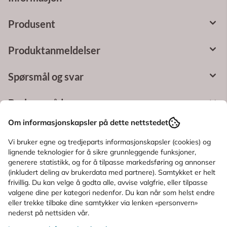
Produsent
Produktanmeldelser
Spørsmål og svar
Bruksområde
Om informasjonskapsler på dette nettstedet
Ingredienser
Vi bruker egne og tredjeparts informasjonskapsler (cookies) og
lignende teknologier for å sikre grunnleggende funksjoner,
generere statistikk, og for å tilpasse markedsføring og annonser
KUNDER SOM SÅ PÅ DETTE SÅ OGSÅ
(inkludert deling av brukerdata med partnere). Samtykket er helt
PÅ
frivillig. Du kan velge å godta alle, avvise valgfrie, eller tilpasse
valgene dine per kategori nedenfor. Du kan når som helst endre
eller trekke tilbake dine samtykker via lenken «personvern»
nederst på nettsiden vår.