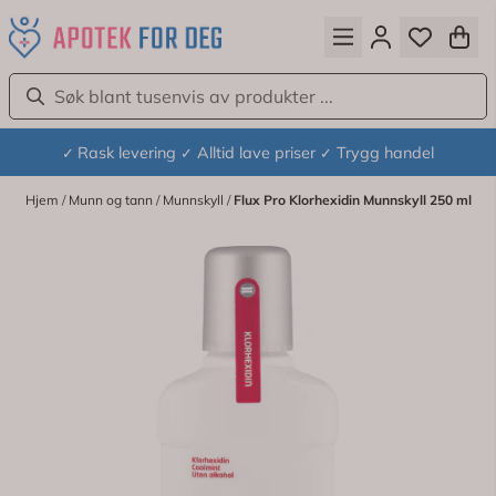
Hopp til innhold
Rask levering
Alltid lave priser
Trygg handel
✓
✓
✓
Hjem
/
Munn og tann
/
Munnskyll
/
Flux Pro Klorhexidin Munnskyll 250 ml