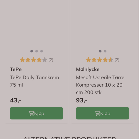
Karakter:
4.0 av 5 mulige
Karakter:
4.5 av 5
(2)
(2)
TePe
Mølnlycke
TePe Daily Tannkrem
Mesoft Usterile Tørre
75 ml
Kompresser 10 x 20
cm 200 stk
43,-
93,-
Kjøp
Kjøp