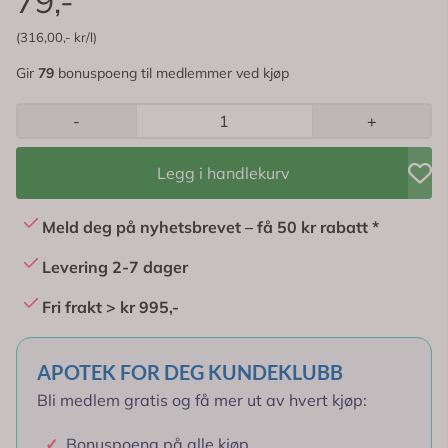
79,-
(316,00,- kr/l)
Gir
79
bonuspoeng til medlemmer ved kjøp
-
+
Legg i handlekurv
Meld deg på nyhetsbrevet – få 50 kr rabatt *
Levering 2-7 dager
Fri frakt > kr 995,-
APOTEK FOR DEG KUNDEKLUBB
Bli medlem gratis og få mer ut av hvert kjøp:
✓
Bonuspoeng på alle kjøp