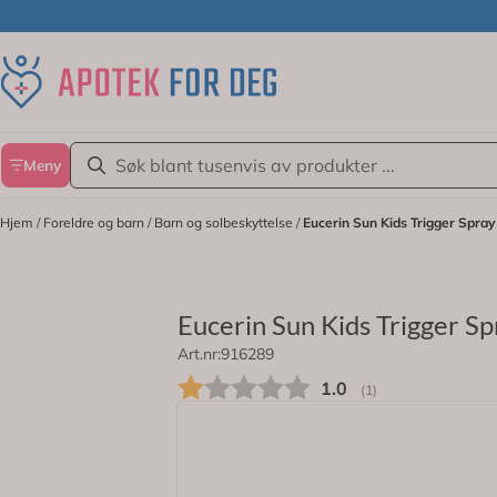
Hopp til innhold
Meny
Hjem
/
Foreldre og barn
/
Barn og solbeskyttelse
/
Eucerin Sun Kids Trigger Spra
Eucerin Sun Kids Trigger S
Art.nr:
916289
Ekstra vannresistent solkrem med s
Gjennomsnittskarakt
1.0
(
stemmer:
1
)
På lager
Eucerin Sun Kids Trigger Spray SPF50+
praktisk sprayflaske som kan brukes av