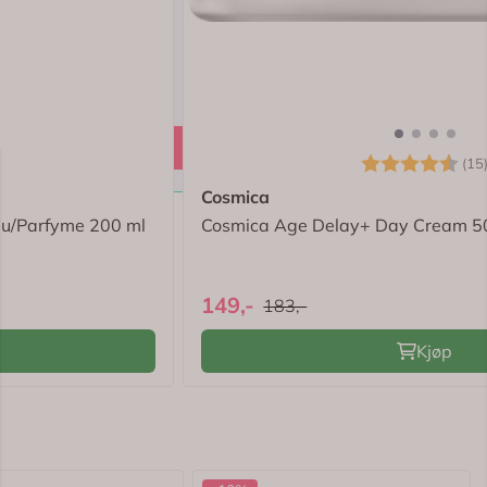
4.8 av 5 mulige
Karakter:
(15
Cosmica
 u/Parfyme 200 ml
Cosmica Age Delay+ Day Cream 5
149,-
183,-
Kjøp