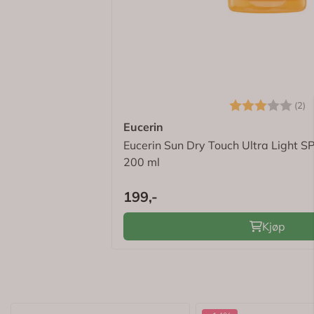
✓
Gratis frakt > kr 695,-
✓
Eksklusive tilbud
✓
Digitale kvitteringer
Logg inn for å se om du er medlem
Karakter:
3
(2)
Eucerin
Eucerin Sun Dry Touch Ultra Light 
200 ml
199,-
Kjøp