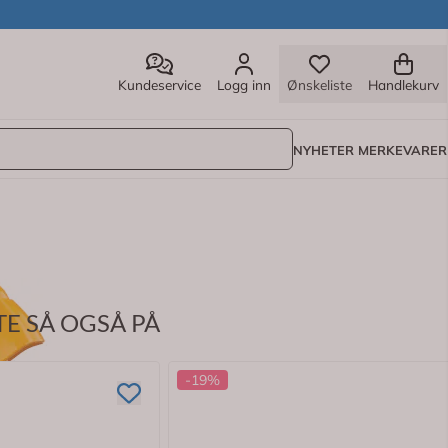
Kundeservice
Logg inn
Ønskeliste
Handlekurv
NYHETER
MERKEVARER
E SÅ OGSÅ PÅ
-19%
g glycyrrhizinsyre som støtter hudens egen restitusjon. Solk