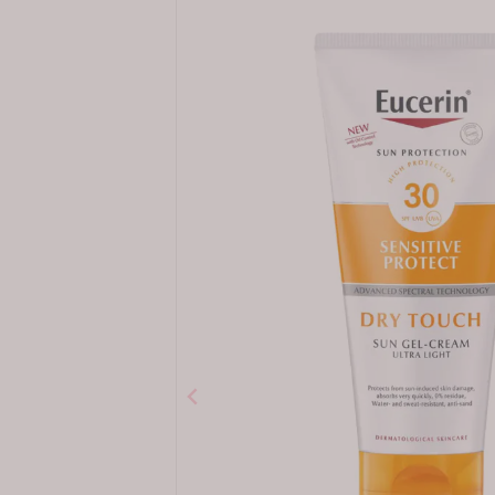
Egenskaper:
233,-
Tilpasset små barns sensitive h
Kliniskt bevist hudvennlighet, o
(932,00,- kr/l)
Parfymerfri
Gir
233
bonuspoeng til medlemmer ved kjøp
-
+
Informasjon
Meld deg på nyhetsbrevet – få 50 k
Produsent
Levering 2-7 dager
Produktanmeldelser
Fri frakt > kr 995,-
Spørsmål og svar
APOTEK FOR DEG KUNDEK
Bruksområde
Bli medlem gratis og få mer ut av hv
Ingredienser
✓
Bonuspoeng på alle kjøp