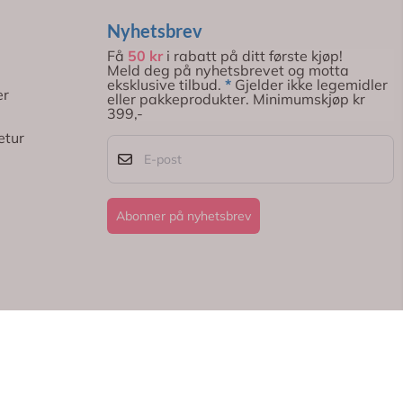
Nyhetsbrev
Få
50 kr
i rabatt på ditt første kjøp!
Meld deg på nyhetsbrevet og motta
eksklusive tilbud.
*
Gjelder ikke legemidler
er
eller pakkeprodukter. Minimumskjøp kr
399,-
etur
E-post
Abonner på nyhetsbrev