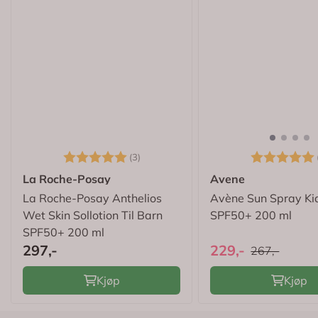
Karakter:
5.0 av 5 mulige
Karakter:
(3)
La Roche-Posay
Avene
La Roche-Posay Anthelios
Avène Sun Spray Ki
Wet Skin Sollotion Til Barn
SPF50+ 200 ml
SPF50+ 200 ml
297,-
229,-
267,-
Kjøp
Kjøp