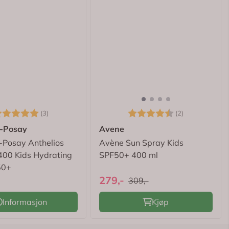
arakter:
5.0 av 5 mulige
Karakter:
4.5 av 5 mu
(3)
(2)
e-Posay
Avene
-Posay Anthelios
Avène Sun Spray Kids
00 Kids Hydrating
SPF50+ 400 ml
50+
279,-
309,-
Informasjon
Kjøp