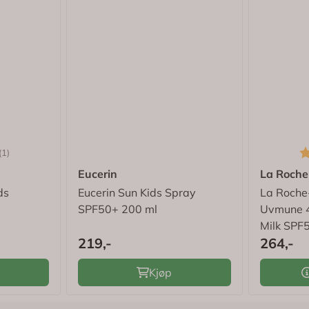
5.0 av 5 mulige
K
(1)
Eucerin
La Roch
ds
Eucerin Sun Kids Spray
La Roche
SPF50+ 200 ml
Uvmune 4
Milk SPF
219,-
264,-
Kjøp