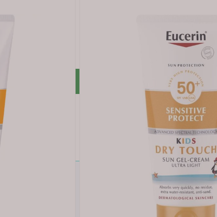
ud
gså på atopisk hud
r rabatt *
LUBB
ert kjøp: