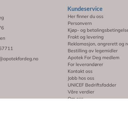
Kundeservice
Her finner du oss
eg
Personvern
76
Kjøp- og betalingsbetingels
Frakt og levering
en
Reklamasjon, angrerett og r
767711
Bestilling av legemidler
Apotek For Deg medlem
@apotekfordeg.no
For leverandører
Kontakt oss
Jobb hos oss
UNICEF Bedriftsfadder
Våre verdier
Om oss